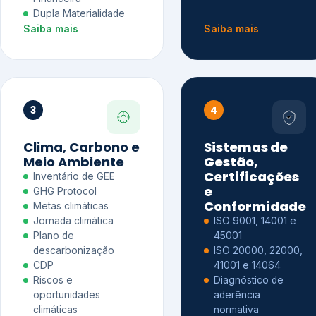
Dupla Materialidade
Saiba mais
Saiba mais
3
4
Clima, Carbono e
Sistemas de
Meio Ambiente
Gestão,
Certificações
Inventário de GEE
e
GHG Protocol
Conformidade
Metas climáticas
Jornada climática
ISO 9001, 14001 e
Plano de
45001
descarbonização
ISO 20000, 22000,
CDP
41001 e 14064
Riscos e
Diagnóstico de
oportunidades
aderência
climáticas
normativa