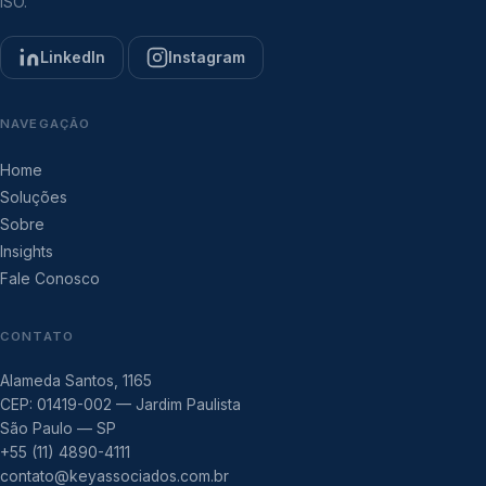
ISO.
LinkedIn
Instagram
NAVEGAÇÃO
Home
Soluções
Sobre
Insights
Fale Conosco
CONTATO
Alameda Santos, 1165
CEP: 01419-002 — Jardim Paulista
São Paulo — SP
+55 (11) 4890-4111
contato@keyassociados.com.br