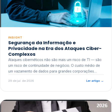
INSIGHT
Segurança da Informação e
Privacidade na Era dos Ataques Ciber-
Complexos
Ataques cibernéticos não são mais um risco de TI — são
um risco de continuidade de negócio. O custo médio de
um vazamento de dados para grandes corporações
ultrapassa a casa dos milhões, sem contar o dano
29 de jul. de 2026
Ler artigo
→
reputacional e o risco regulatório junto a órgãos como a
ANPD.