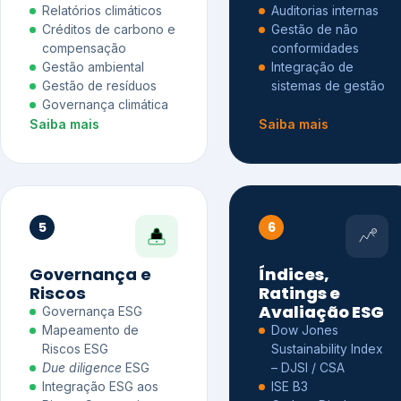
Relatórios climáticos
Auditorias internas
Créditos de carbono e
Gestão de não
compensação
conformidades
Gestão ambiental
Integração de
Gestão de resíduos
sistemas de gestão
Governança climática
Saiba mais
Saiba mais
5
6
Governança e
Índices,
Riscos
Ratings e
Avaliação ESG
Governança ESG
Mapeamento de
Dow Jones
Riscos ESG
Sustainability Index
Due diligence
ESG
– DJSI / CSA
Integração ESG aos
ISE B3