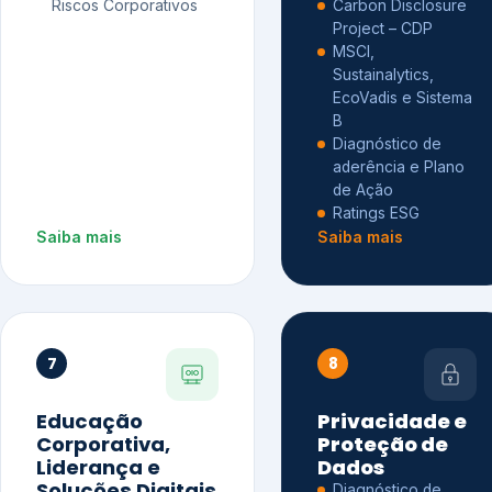
Riscos Corporativos
Carbon Disclosure
Project – CDP
MSCI,
Sustainalytics,
EcoVadis e Sistema
B
Diagnóstico de
aderência e Plano
de Ação
Ratings ESG
Saiba mais
Saiba mais
7
8
Educação
Privacidade e
Corporativa,
Proteção de
Liderança e
Dados
Soluções Digitais
Diagnóstico de