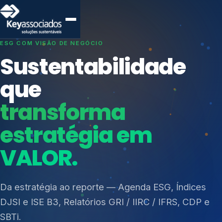
SISTEMAS DE GESTÃO OTIMIZADOS E INTEGRADOS
Conformidade que
protege seu
negócio.
Índices de Mercado
Mudanças Climáticas
Consultoria, auditoria e treinamentos em ISO 27001,
Reputação e Cadeia
ISO 27701, ISO 42001, ISO 37001, ISO 9001, ISO
Reporte Regulatório
14001, ISO 45001, ONA e PNQ — Gestão de
resíduos sólidos (PGRS/PMGRS).