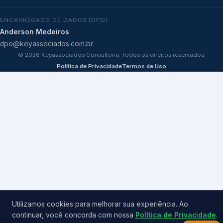
ENCARREGADO DE DADOS (DPO)
Anderson Medeiros
dpo@keyassociados.com.br
©
2026
Keyassociados Consultoria. Todos os direitos reservados.
Política de Privacidade
Termos de Uso
Utilizamos cookies para melhorar sua experiência. Ao
continuar, você concorda com nossa
Política de Privacidade
.