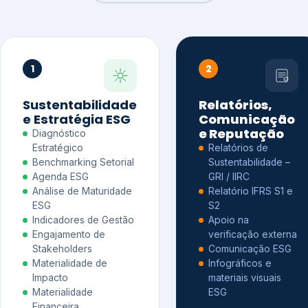
1
2
Sustentabilidade
Relatórios,
e Estratégia ESG
Comunicação
e Reputação
Diagnóstico
Estratégico
Relatórios de
Benchmarking Setorial
Sustentabilidade –
Agenda ESG
GRI / IIRC
Análise de Maturidade
Relatório IFRS S1 e
ESG
S2
Indicadores de Gestão
Apoio na
Engajamento de
verificação externa
Stakeholders
Comunicação ESG
Materialidade de
Infográficos e
Impacto
materiais visuais
Materialidade
ESG
Financeira