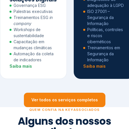
Governança ESG
adequação à LGPD
Palestras executivas
ISO 27001 –
Treinamentos ESG
in
Segurança da
company
Informação
Workshops
de
Políticas, controles
sustentabilidade
e riscos
Capacitação em
cibernéticos
mudanças climáticas
Treinamentos em
Automação da coleta
Segurança da
de indicadores
Informação
Saiba mais
Saiba mais
Ver todos os serviços completos
QUEM CONFIA NA KEYASSOCIADOS
Alguns dos nossos