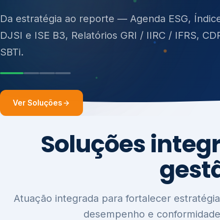
ISO 27701, ISO 42001, ISO 37001, ISO 9001, IS
14001, ISO 45001, ONA e PNQ — Gestão de re
sólidos (PGRS/PMGRS).
Ver Soluções
Soluções integ
gest
Atuação integrada para fortalecer estratégia
desempenho e conformidade