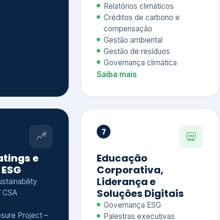
Relatórios climáticos
Créditos de carbono e
compensação
Gestão ambiental
Gestão de resíduos
Governança climática
Saiba mais
7
atings e
Educação
 ESG
Corporativa,
Liderança e
tainability
Soluções Digitais
/ CSA
Governança ESG
sure Project –
Palestras executivas