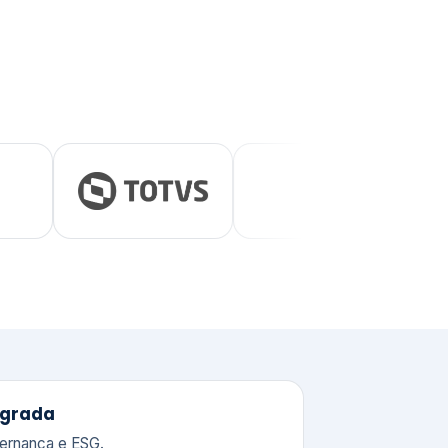
tegrada
vernança e ESG.