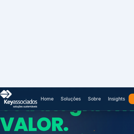
Home
Soluções
Sobre
Insights
SISTEMAS DE GESTÃO OTIMIZADOS E INTEGRADOS
Conformidad
que
protege seu
Índices de Mercado
negócio.
Mudanças Climáticas
Reputação e Cadeia
Reporte Regulatório
Consultoria, auditoria e treinamentos em ISO 2