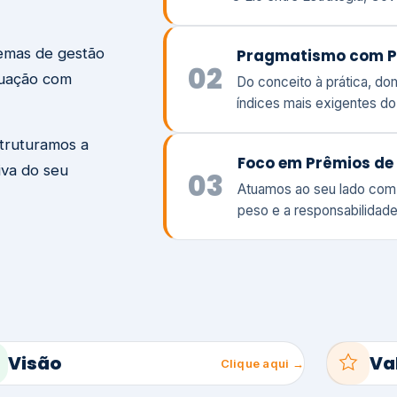
temas de gestão
Pragmatismo com P
02
tuação com
Do conceito à prática, d
índices mais exigentes d
struturamos a
Foco em Prêmios de 
iva do seu
03
Atuamos ao seu lado com
peso e a responsabilidade
Visão
Va
Clique aqui →