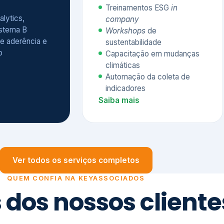
Treinamentos ESG
in
alytics,
company
istema B
Workshops
de
e aderência e
sustentabilidade
o
Capacitação em mudanças
climáticas
Automação da coleta de
indicadores
Saiba mais
Ver todos os serviços completos
QUEM CONFIA NA KEYASSOCIADOS
 dos nossos cliente