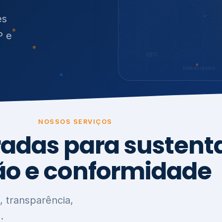
O
síduos
SBTi
Stakeholders
NOSSOS SERVIÇOS
radas para sustenta
ão e conformidade
, transparência,
.