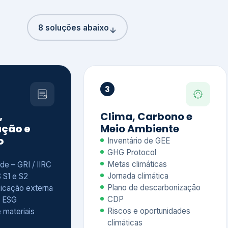
8 soluções abaixo
3
,
Clima, Carbono e
ção e
Meio Ambiente
o
Inventário de GEE
GHG Protocol
Metas climáticas
de – GRI / IIRC
Jornada climática
S S1 e S2
Plano de descarbonização
ficação externa
CDP
 ESG
Riscos e oportunidades
e materiais
climáticas