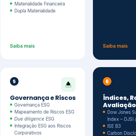
Materialidade Financeira
Dupla Materialidade
Saiba mais
Saiba mais
5
6
Governança e Riscos
Índices, R
Avaliação
Governança ESG
Mapeamento de Riscos ESG
Dow Jones Sus
Due diligence
ESG
Index – DJSI 
Integração ESG aos Riscos
ISE B3
Corporativos
Carbon Disclo