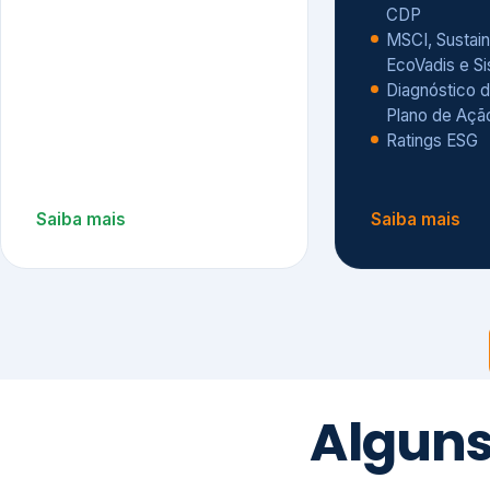
CDP
MSCI, Sustain
EcoVadis e S
Diagnóstico d
Plano de Açã
Ratings ESG
Saiba mais
Saiba mais
Alguns