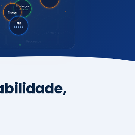
LGPD
Riscos
Mudanças
Climáticas
IFRS
S1 e S2
EcoVadis
Processos
bilidade,