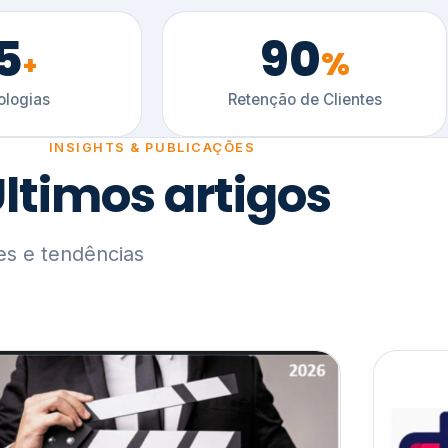
5
90
%
+
logias
Retenção de Clientes
INSIGHTS & PUBLICAÇÕES
ltimos artigos
es e tendências