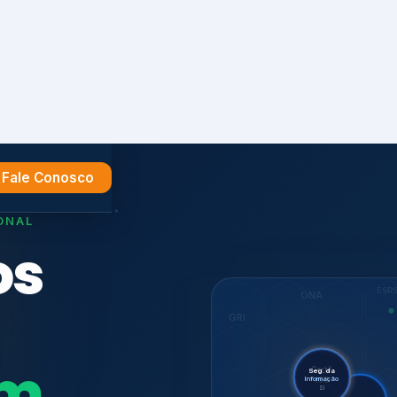
Fale Conosco
ONAL
os
ESR
ONA
GRI
em
Certif.
ISO
Seg. da
Informação
SI
ISO 27701
Auditorias
CDP
GHG