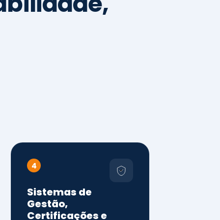
4
Sistemas de
Gestão,
Certificações e
Conformidade
ISO 9001, 14001 e 45001
ISO 20000, 22000, 41001 e
14064
Diagnóstico de aderência
normativa
Auditorias internas