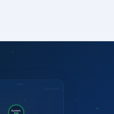
S
PNQ
ISO 27001
Sustent.
ESG
ISO 37001
KEY
Dow Jones
GESTÃO
Riscos
ISO 14001