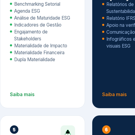
Materialidade Financeira
Dupla Materialidade
Saiba mais
Saiba mais
5
6
Governança e Riscos
Índices, R
Avaliação
Governança ESG
Mapeamento de Riscos ESG
Dow Jones Sus
Due diligence
ESG
Index – DJSI 
Integração ESG aos Riscos
ISE B3
Corporativos
Carbon Disclo