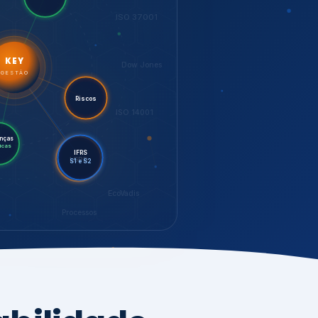
IFRS
S1 e S2
LGPD
EcoVadis
Processos
bilidade,