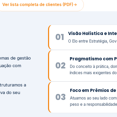
temas de gestão
Pragmatismo com P
02
tuação com
Do conceito à prática, d
índices mais exigentes d
struturamos a
Foco em Prêmios de 
iva do seu
03
Atuamos ao seu lado com
peso e a responsabilidade
Visão
Va
Clique aqui →