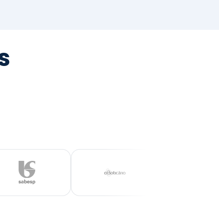
tegrada
vernança e ESG.