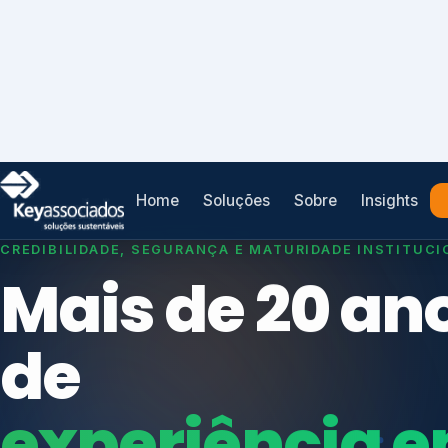
Home
Soluções
Sobre
Insights
CREDIBILIDADE, SEGURANÇA E MATURIDADE INSTITUCI
Mais de 20 an
de
experiência 
Índices de Mercado
governança.
Mudanças Climáticas
Reputação e Cadeia
Reporte Regulatório
Estruturação e Fortalecimento de Conselhos,