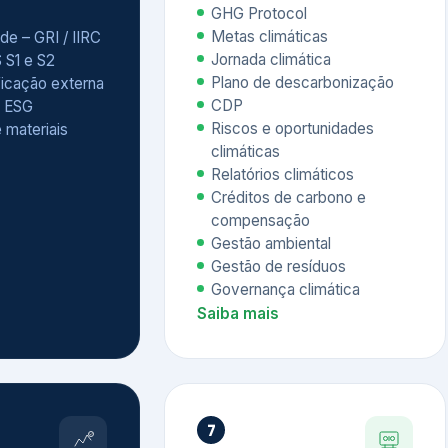
Relatórios climáticos
Créditos de carbono e
compensação
Gestão ambiental
Gestão de resíduos
Governança climática
Saiba mais
7
atings e
Educação
 ESG
Corporativa,
Liderança e
tainability
Soluções Digitais
/ CSA
Governança ESG
sure Project –
Palestras executivas