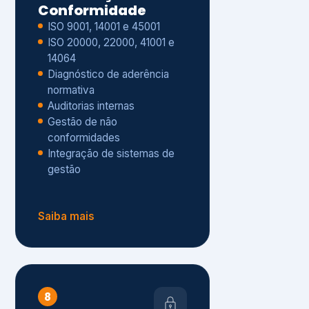
Gestão de não
conformidades
Integração de sistemas de
gestão
Saiba mais
8
Privacidade e
Proteção de Dados
Diagnóstico de adequação à
LGPD
ISO 27001 – Segurança da
Informação