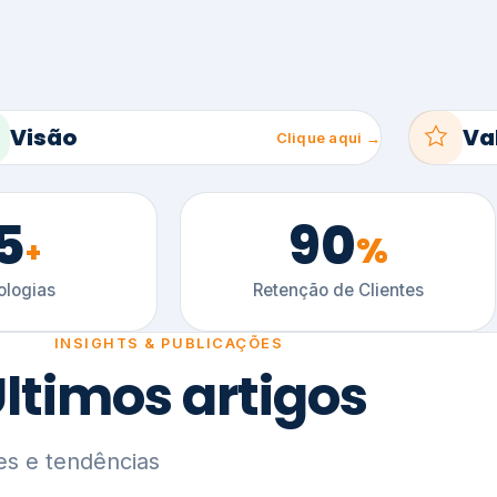
5
90
%
+
logias
Retenção de Clientes
INSIGHTS & PUBLICAÇÕES
ltimos artigos
es e tendências