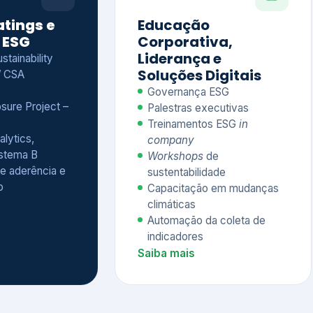
Treinamentos ESG
in
alytics,
company
istema B
Workshops
de
e aderência e
sustentabilidade
o
Capacitação em mudanças
climáticas
Automação da coleta de
indicadores
Saiba mais
Ver todos os serviços completos
QUEM CONFIA NA KEYASSOCIADOS
 dos nossos cliente