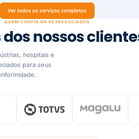
trias, hospitais e
ociados para seus
onformidade.
Ver lista completa de clientes (PDF)
Visão Holística e In
01
O Elo entre Estratégia, Go