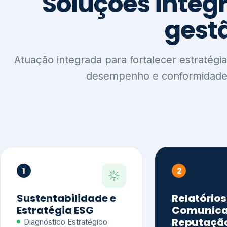
1
2
Sustentabilidade e
Relatórios
Estratégia ESG
Comunica
Reputaçã
Diagnóstico Estratégico
Benchmarking Setorial
Relatórios de
Agenda ESG
Sustentabilida
Análise de Maturidade ESG
Relatório IFR
Indicadores de Gestão
Apoio na veri
Engajamento de
Comunicação
Stakeholders
Infográficos 
Materialidade de Impacto
visuais ESG