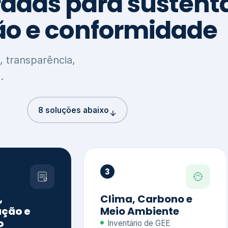
8 soluções abaixo
3
,
Clima, Carbono e
ção e
Meio Ambiente
o
Inventário de GEE
GHG Protocol
Metas climáticas
de – GRI / IIRC
Jornada climática
S S1 e S2
Plano de descarbonização
ficação externa
CDP
 ESG
Riscos e oportunidades
e materiais
climáticas