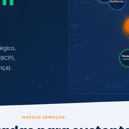
égico,
Mudanças
(BCP),
Climáticas
nça).
SBTi
Stakeholders
NOSSOS SERVIÇOS
radas para sustenta
ão e conformidade
, transparência,
.