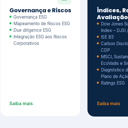
CDP
MSCI, Sustain
EcoVadis e S
Diagnóstico d
Plano de Açã
Ratings ESG
Saiba mais
Saiba mais
Alguns