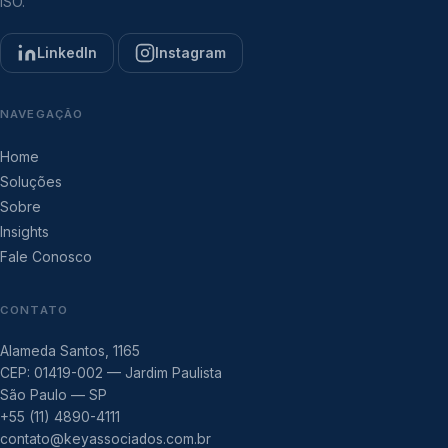
ISO.
LinkedIn
Instagram
NAVEGAÇÃO
Home
Soluções
Sobre
Insights
Fale Conosco
CONTATO
Alameda Santos, 1165
CEP: 01419-002 — Jardim Paulista
São Paulo — SP
+55 (11) 4890-4111
contato@keyassociados.com.br