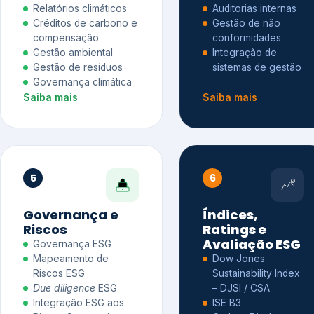
Relatórios climáticos
Auditorias internas
Créditos de carbono e
Gestão de não
compensação
conformidades
Gestão ambiental
Integração de
Gestão de resíduos
sistemas de gestão
Governança climática
Saiba mais
Saiba mais
5
6
Governança e
Índices,
Riscos
Ratings e
Avaliação ESG
Governança ESG
Mapeamento de
Dow Jones
Riscos ESG
Sustainability Index
Due diligence
ESG
– DJSI / CSA
Integração ESG aos
ISE B3