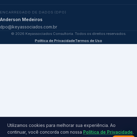
ENCARREGADO DE DADOS (DPO)
Anderson Medeiros
dpo@keyassociados.com.br
©
2026
Keyassociados Consultoria. Todos os direitos reservados.
Política de Privacidade
Termos de Uso
Utilizamos cookies para melhorar sua experiência. Ao
continuar, você concorda com nossa
Política de Privacidade
.