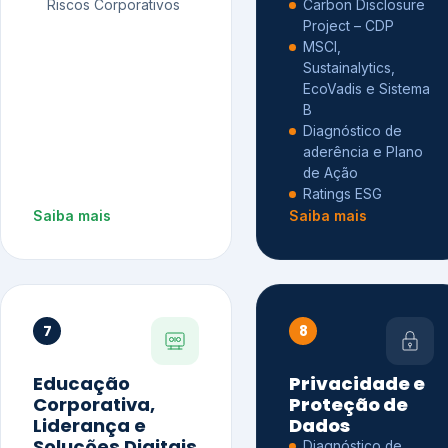
Riscos Corporativos
Carbon Disclosure
Project – CDP
MSCI,
Sustainalytics,
EcoVadis e Sistema
B
Diagnóstico de
aderência e Plano
de Ação
Ratings ESG
Saiba mais
Saiba mais
7
8
Educação
Privacidade e
Corporativa,
Proteção de
Liderança e
Dados
Soluções Digitais
Diagnóstico de