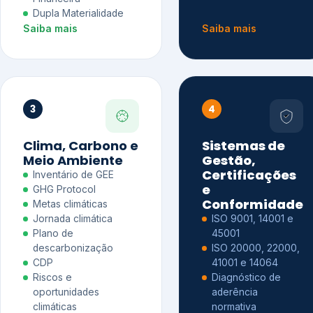
Dupla Materialidade
Saiba mais
Saiba mais
3
4
Clima, Carbono e
Sistemas de
Meio Ambiente
Gestão,
Certificações
Inventário de GEE
e
GHG Protocol
Conformidade
Metas climáticas
Jornada climática
ISO 9001, 14001 e
Plano de
45001
descarbonização
ISO 20000, 22000,
CDP
41001 e 14064
Riscos e
Diagnóstico de
oportunidades
aderência
climáticas
normativa