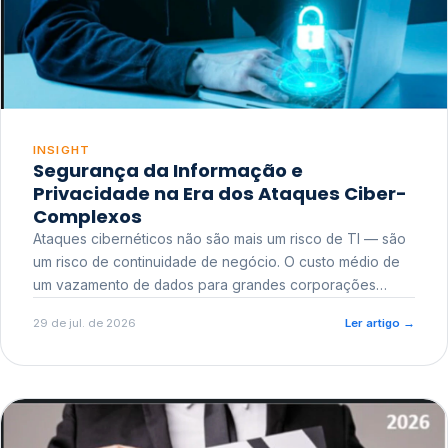
INSIGHT
Segurança da Informação e
Privacidade na Era dos Ataques Ciber-
Complexos
Ataques cibernéticos não são mais um risco de TI — são
um risco de continuidade de negócio. O custo médio de
um vazamento de dados para grandes corporações
ultrapassa a casa dos milhões, sem contar o dano
29 de jul. de 2026
Ler artigo
→
reputacional e o risco regulatório junto a órgãos como a
ANPD.