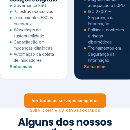
Governança ESG
adequação à LGPD
Palestras executivas
ISO 27001 –
Treinamentos ESG
in
Segurança da
company
Informação
Workshops
de
Políticas, controles
sustentabilidade
e riscos
Capacitação em
cibernéticos
mudanças climáticas
Treinamentos em
Automação da coleta
Segurança da
de indicadores
Informação
Saiba mais
Saiba mais
Ver todos os serviços completos
QUEM CONFIA NA KEYASSOCIADOS
Alguns dos nossos