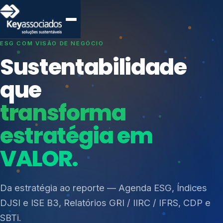
SISTEMAS DE GESTÃO OTIMIZADOS E INTEGRADOS
Conformidade que
protege seu
negócio.
Índices de Mercado
Mudanças Climáticas
Consultoria, auditoria e treinamentos em ISO 27001,
Reputação e Cadeia
ISO 27701, ISO 42001, ISO 37001, ISO 9001, ISO
Reporte Regulatório
14001, ISO 45001, ONA e PNQ — Gestão de
resíduos sólidos (PGRS/PMGRS).