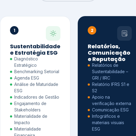
1
2
Sustentabilidade
Relatórios,
e Estratégia ESG
Comunicação
e Reputação
Diagnóstico
Estratégico
Relatórios de
Benchmarking Setorial
Sustentabilidade –
Agenda ESG
GRI / IIRC
Análise de Maturidade
Relatório IFRS S1 e
ESG
S2
Indicadores de Gestão
Apoio na
Engajamento de
verificação externa
Stakeholders
Comunicação ESG
Materialidade de
Infográficos e
Impacto
materiais visuais
Materialidade
ESG
Financeira