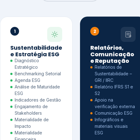
1
2
Sustentabilidade
Relatórios,
e Estratégia ESG
Comunicação
e Reputação
Diagnóstico
Estratégico
Relatórios de
Benchmarking Setorial
Sustentabilidade –
Agenda ESG
GRI / IIRC
Análise de Maturidade
Relatório IFRS S1 e
ESG
S2
Indicadores de Gestão
Apoio na
Engajamento de
verificação externa
Stakeholders
Comunicação ESG
Materialidade de
Infográficos e
Impacto
materiais visuais
Materialidade
ESG
Financeira