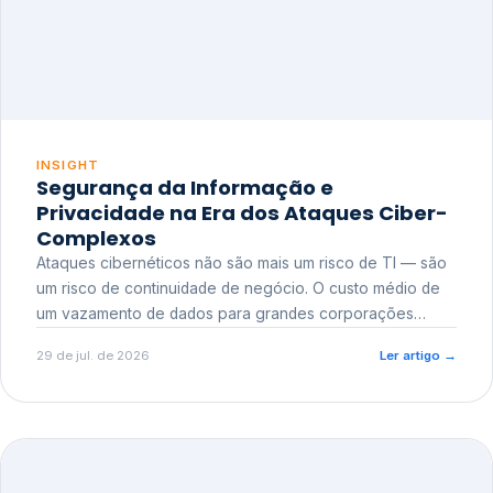
INSIGHT
Segurança da Informação e
Privacidade na Era dos Ataques Ciber-
Complexos
Ataques cibernéticos não são mais um risco de TI — são
um risco de continuidade de negócio. O custo médio de
um vazamento de dados para grandes corporações
ultrapassa a casa dos milhões, sem contar o dano
29 de jul. de 2026
Ler artigo
→
reputacional e o risco regulatório junto a órgãos como a
ANPD.