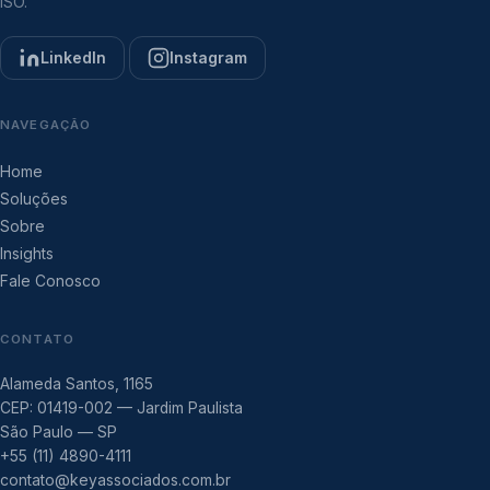
ISO.
LinkedIn
Instagram
NAVEGAÇÃO
Home
Soluções
Sobre
Insights
Fale Conosco
CONTATO
Alameda Santos, 1165
CEP: 01419-002 — Jardim Paulista
São Paulo — SP
+55 (11) 4890-4111
contato@keyassociados.com.br