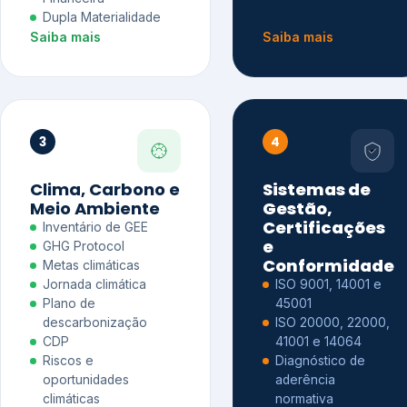
Dupla Materialidade
Saiba mais
Saiba mais
3
4
Clima, Carbono e
Sistemas de
Meio Ambiente
Gestão,
Certificações
Inventário de GEE
e
GHG Protocol
Conformidade
Metas climáticas
Jornada climática
ISO 9001, 14001 e
Plano de
45001
descarbonização
ISO 20000, 22000,
CDP
41001 e 14064
Riscos e
Diagnóstico de
oportunidades
aderência
climáticas
normativa