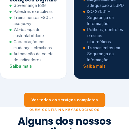
Governança ESG
adequação à LGPD
Palestras executivas
ISO 27001 –
Treinamentos ESG
in
Segurança da
company
Informação
Workshops
de
Políticas, controles
sustentabilidade
e riscos
Capacitação em
cibernéticos
mudanças climáticas
Treinamentos em
Automação da coleta
Segurança da
de indicadores
Informação
Saiba mais
Saiba mais
Ver todos os serviços completos
QUEM CONFIA NA KEYASSOCIADOS
Alguns dos nossos