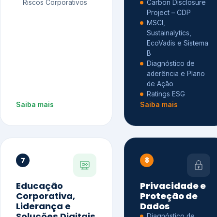
Riscos Corporativos
Carbon Disclosure
Project – CDP
MSCI,
Sustainalytics,
EcoVadis e Sistema
B
Diagnóstico de
aderência e Plano
de Ação
Ratings ESG
Saiba mais
Saiba mais
7
8
Educação
Privacidade e
Corporativa,
Proteção de
Liderança e
Dados
Soluções Digitais
Diagnóstico de