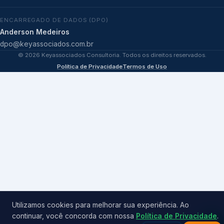
ENCARREGADO DE DADOS (DPO)
Anderson Medeiros
dpo@keyassociados.com.br
©
2026
Keyassociados Consultoria. Todos os direitos reservados.
Política de Privacidade
Termos de Uso
Utilizamos cookies para melhorar sua experiência. Ao
continuar, você concorda com nossa
Política de Privacidade
.