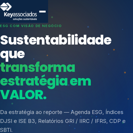
SISTEMAS DE GESTÃO OTIMIZADOS E INTEGRADOS
Conformidade que
protege seu
negócio.
Índices de Mercado
Mudanças Climáticas
Consultoria, auditoria e treinamentos em ISO 27001,
Reputação e Cadeia
ISO 27701, ISO 42001, ISO 37001, ISO 9001, ISO
Reporte Regulatório
14001, ISO 45001, ONA e PNQ — Gestão de
resíduos sólidos (PGRS/PMGRS).