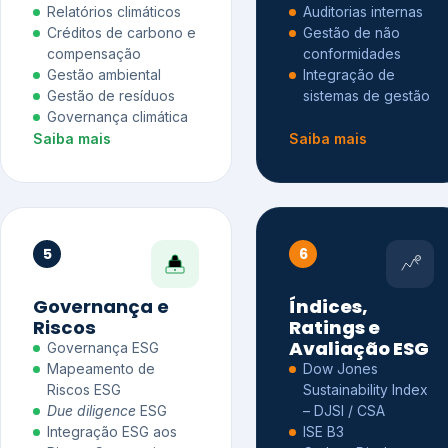
Relatórios climáticos
Auditorias internas
Créditos de carbono e
Gestão de não
compensação
conformidades
Gestão ambiental
Integração de
Gestão de resíduos
sistemas de gestão
Governança climática
Saiba mais
Saiba mais
5
6
Governança e
Índices,
Riscos
Ratings e
Avaliação ESG
Governança ESG
Mapeamento de
Dow Jones
Riscos ESG
Sustainability Index
Due diligence
ESG
– DJSI / CSA
Integração ESG aos
ISE B3