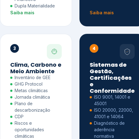
Dupla Materialidade
Saiba mais
Saiba mais
3
4
Clima, Carbono e
Sistemas de
Meio Ambiente
Gestão,
Certificações
Inventário de GEE
e
GHG Protocol
Conformidade
Metas climáticas
Jornada climática
ISO 9001, 14001 e
Plano de
45001
descarbonização
ISO 20000, 22000,
CDP
41001 e 14064
Riscos e
Diagnóstico de
oportunidades
aderência
climáticas
normativa