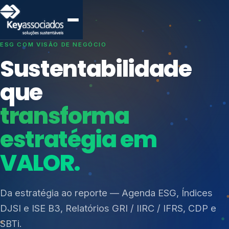
SISTEMAS DE GESTÃO OTIMIZADOS E INTEGRADOS
Conformidade que
protege seu
negócio.
Índices de Mercado
Mudanças Climáticas
Consultoria, auditoria e treinamentos em ISO 27001,
Reputação e Cadeia
ISO 27701, ISO 42001, ISO 37001, ISO 9001, ISO
Reporte Regulatório
14001, ISO 45001, ONA e PNQ — Gestão de
resíduos sólidos (PGRS/PMGRS).