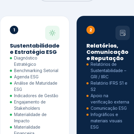
1
2
Sustentabilidade
Relatórios,
e Estratégia ESG
Comunicação
e Reputação
Diagnóstico
Estratégico
Relatórios de
Benchmarking Setorial
Sustentabilidade –
Agenda ESG
GRI / IIRC
Análise de Maturidade
Relatório IFRS S1 e
ESG
S2
Indicadores de Gestão
Apoio na
Engajamento de
verificação externa
Stakeholders
Comunicação ESG
Materialidade de
Infográficos e
Impacto
materiais visuais
Materialidade
ESG
Financeira