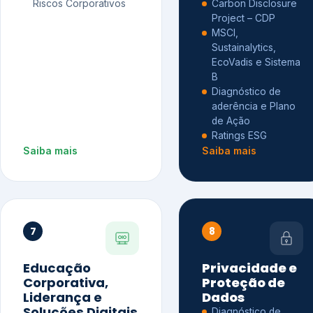
Riscos Corporativos
Carbon Disclosure
Project – CDP
MSCI,
Sustainalytics,
EcoVadis e Sistema
B
Diagnóstico de
aderência e Plano
de Ação
Ratings ESG
Saiba mais
Saiba mais
7
8
Educação
Privacidade e
Corporativa,
Proteção de
Liderança e
Dados
Soluções Digitais
Diagnóstico de