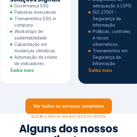
Governança ESG
adequação à LGPD
Palestras executivas
ISO 27001 –
Treinamentos ESG
in
Segurança da
company
Informação
Workshops
de
Políticas, controles
sustentabilidade
e riscos
Capacitação em
cibernéticos
mudanças climáticas
Treinamentos em
Automação da coleta
Segurança da
de indicadores
Informação
Saiba mais
Saiba mais
Ver todos os serviços completos
QUEM CONFIA NA KEYASSOCIADOS
Alguns dos nossos