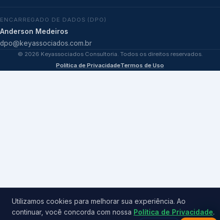
ENCARREGADO DE DADOS (DPO)
Anderson Medeiros
dpo@keyassociados.com.br
©
2026
Keyassociados Consultoria. Todos os direitos reservados.
Política de Privacidade
Termos de Uso
Utilizamos cookies para melhorar sua experiência. Ao
continuar, você concorda com nossa
Política de Privacidade
.