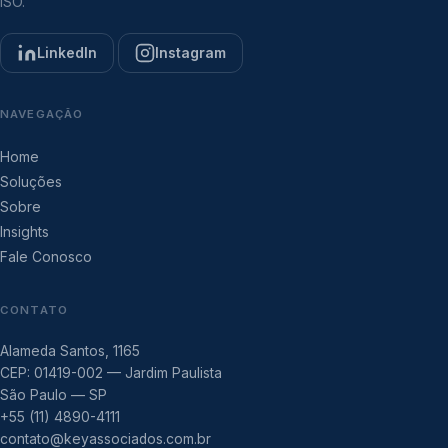
ISO.
LinkedIn
Instagram
NAVEGAÇÃO
Home
Soluções
Sobre
Insights
Fale Conosco
CONTATO
Alameda Santos, 1165
CEP: 01419-002 — Jardim Paulista
São Paulo — SP
+55 (11) 4890-4111
contato@keyassociados.com.br