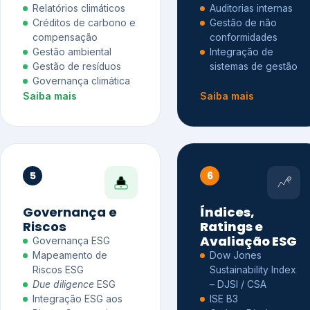
Relatórios climáticos
Auditorias internas
Créditos de carbono e
Gestão de não
compensação
conformidades
Gestão ambiental
Integração de
Gestão de resíduos
sistemas de gestão
Governança climática
Saiba mais
Saiba mais
5
6
Governança e
Índices,
Riscos
Ratings e
Avaliação ESG
Governança ESG
Mapeamento de
Dow Jones
Riscos ESG
Sustainability Index
Due diligence
ESG
– DJSI / CSA
Integração ESG aos
ISE B3