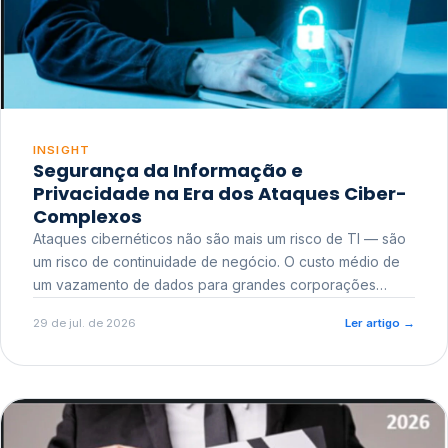
INSIGHT
Segurança da Informação e
Privacidade na Era dos Ataques Ciber-
Complexos
Ataques cibernéticos não são mais um risco de TI — são
um risco de continuidade de negócio. O custo médio de
um vazamento de dados para grandes corporações
ultrapassa a casa dos milhões, sem contar o dano
29 de jul. de 2026
Ler artigo
→
reputacional e o risco regulatório junto a órgãos como a
ANPD.