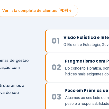
temas de gestão
Pragmatismo com P
02
tuação com
Do conceito à prática, d
índices mais exigentes d
struturamos a
Foco em Prêmios de 
iva do seu
03
Atuamos ao seu lado com
peso e a responsabilidade
Visão
Va
Clique aqui →