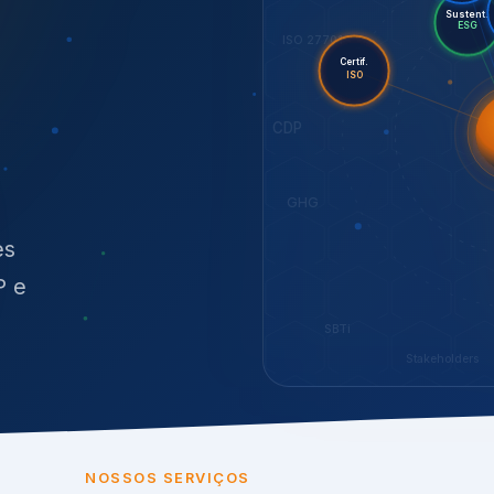
O
síduos
es
P e
SBTi
Stakeholders
NOSSOS SERVIÇOS
radas para sustenta
ão e conformidade
, transparência,
.