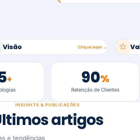
5
90
%
+
logias
Retenção de Clientes
INSIGHTS & PUBLICAÇÕES
ltimos artigos
es e tendências