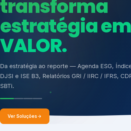
ISO 27701, ISO 42001, ISO 37001, ISO 9001, IS
14001, ISO 45001, ONA e PNQ — Gestão de re
Da estratégia ao reporte — Agenda ESG, Índic
sólidos (PGRS/PMGRS).
DJSI e ISE B3, Relatórios GRI / IIRC / IFRS, CD
SBTi.
Ver Soluções
Soluções integ
gest
Atuação integrada para fortalecer estratégia
desempenho e conformidade