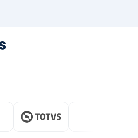
tegrada
vernança e ESG.