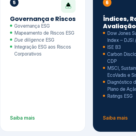
CDP
MSCI, Sustain
EcoVadis e S
Diagnóstico d
Plano de Açã
Ratings ESG
Saiba mais
Saiba mais
Alguns