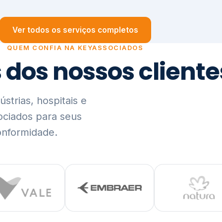
trias, hospitais e
ociados para seus
onformidade.
Ver lista completa de clientes (PDF)
Visão Holística e In
01
O Elo entre Estratégia, Go