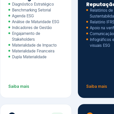
Materialidade Financeira
Dupla Materialidade
Saiba mais
Saiba mais
5
6
Governança e Riscos
Índices, R
Avaliação
Governança ESG
Mapeamento de Riscos ESG
Dow Jones Sus
Due diligence
ESG
Index – DJSI 
Integração ESG aos Riscos
ISE B3
Corporativos
Carbon Disclo