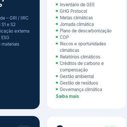
Relatórios climáticos
Créditos de carbono e
compensação
Gestão ambiental
Gestão de resíduos
Governança climática
Saiba mais
7
atings e
Educação
 ESG
Corporativa,
Liderança e
tainability
Soluções Digitais
/ CSA
Governança ESG
sure Project –
Palestras executivas