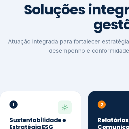
1
2
Sustentabilidade e
Relatórios
Estratégia ESG
Comunica
Reputaçã
Diagnóstico Estratégico
Benchmarking Setorial
Relatórios de
Agenda ESG
Sustentabilida
Análise de Maturidade ESG
Relatório IFR
Indicadores de Gestão
Apoio na veri
Engajamento de
Comunicação
Stakeholders
Infográficos 
Materialidade de Impacto
visuais ESG