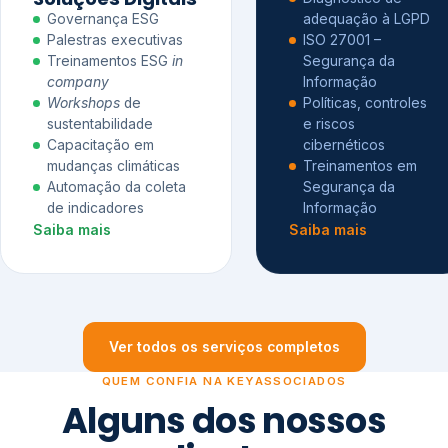
Governança ESG
adequação à LGPD
Palestras executivas
ISO 27001 –
Treinamentos ESG
in
Segurança da
company
Informação
Workshops
de
Políticas, controles
sustentabilidade
e riscos
Capacitação em
cibernéticos
mudanças climáticas
Treinamentos em
Automação da coleta
Segurança da
de indicadores
Informação
Saiba mais
Saiba mais
Ver todos os serviços completos
QUEM CONFIA NA KEYASSOCIADOS
Alguns dos nossos