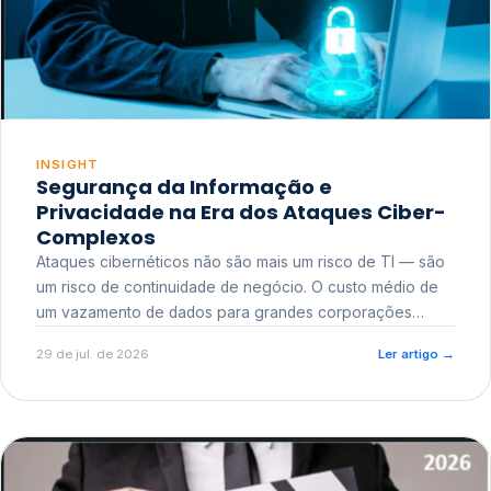
INSIGHT
Segurança da Informação e
Privacidade na Era dos Ataques Ciber-
Complexos
Ataques cibernéticos não são mais um risco de TI — são
um risco de continuidade de negócio. O custo médio de
um vazamento de dados para grandes corporações
ultrapassa a casa dos milhões, sem contar o dano
29 de jul. de 2026
Ler artigo
→
reputacional e o risco regulatório junto a órgãos como a
ANPD.