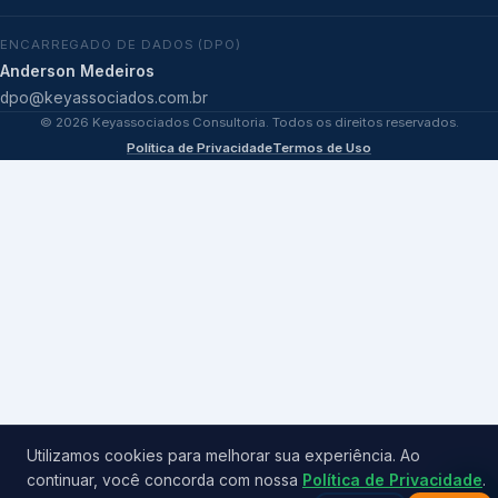
ENCARREGADO DE DADOS (DPO)
Anderson Medeiros
dpo@keyassociados.com.br
©
2026
Keyassociados Consultoria. Todos os direitos reservados.
Política de Privacidade
Termos de Uso
Utilizamos cookies para melhorar sua experiência. Ao
continuar, você concorda com nossa
Política de Privacidade
.