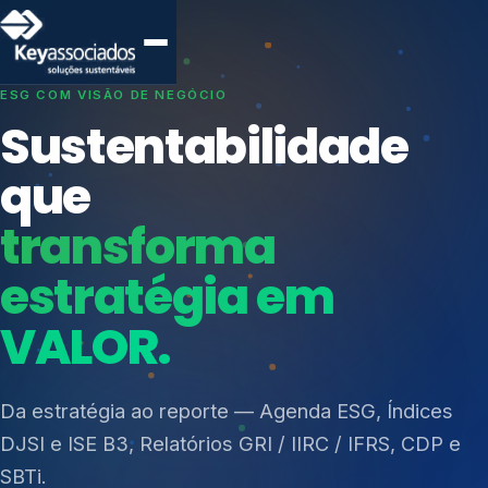
SISTEMAS DE GESTÃO OTIMIZADOS E INTEGRADOS
Conformidade que
protege seu
negócio.
Índices de Mercado
Mudanças Climáticas
Consultoria, auditoria e treinamentos em ISO 27001,
Reputação e Cadeia
ISO 27701, ISO 42001, ISO 37001, ISO 9001, ISO
Reporte Regulatório
14001, ISO 45001, ONA e PNQ — Gestão de
resíduos sólidos (PGRS/PMGRS).