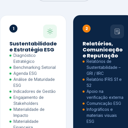
1
2
Sustentabilidade
Relatórios,
e Estratégia ESG
Comunicação
e Reputação
Diagnóstico
Estratégico
Relatórios de
Benchmarking Setorial
Sustentabilidade –
Agenda ESG
GRI / IIRC
Análise de Maturidade
Relatório IFRS S1 e
ESG
S2
Indicadores de Gestão
Apoio na
Engajamento de
verificação externa
Stakeholders
Comunicação ESG
Materialidade de
Infográficos e
Impacto
materiais visuais
Materialidade
ESG
Financeira