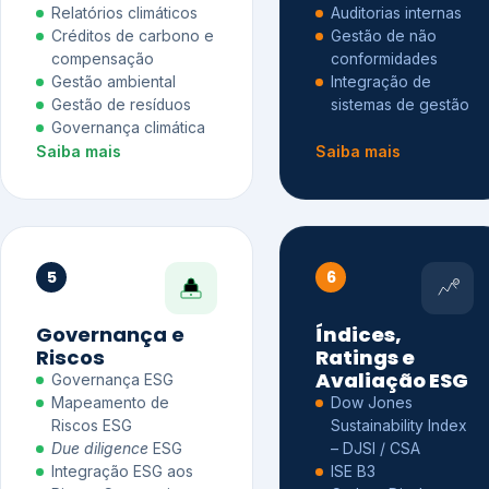
Relatórios climáticos
Auditorias internas
Créditos de carbono e
Gestão de não
compensação
conformidades
Gestão ambiental
Integração de
Gestão de resíduos
sistemas de gestão
Governança climática
Saiba mais
Saiba mais
5
6
Governança e
Índices,
Riscos
Ratings e
Avaliação ESG
Governança ESG
Mapeamento de
Dow Jones
Riscos ESG
Sustainability Index
Due diligence
ESG
– DJSI / CSA
Integração ESG aos
ISE B3