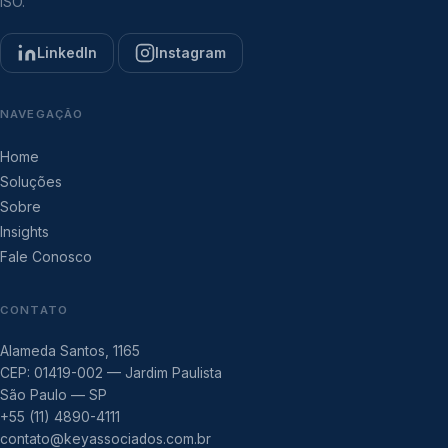
ISO.
LinkedIn
Instagram
NAVEGAÇÃO
Home
Soluções
Sobre
Insights
Fale Conosco
CONTATO
Alameda Santos, 1165
CEP: 01419-002 — Jardim Paulista
São Paulo — SP
+55 (11) 4890-4111
contato@keyassociados.com.br