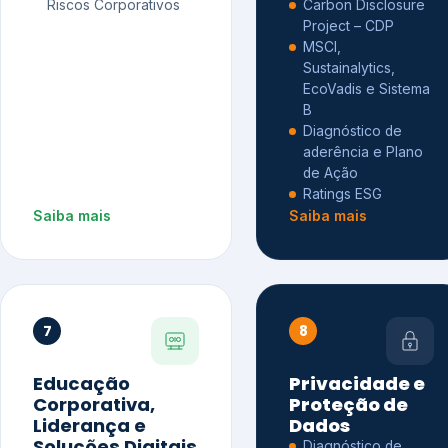
Riscos Corporativos
Carbon Disclosure
Project – CDP
MSCI,
Sustainalytics,
EcoVadis e Sistema
B
Diagnóstico de
aderência e Plano
de Ação
Ratings ESG
Saiba mais
Saiba mais
7
8
Educação
Privacidade e
Corporativa,
Proteção de
Liderança e
Dados
Soluções Digitais
Diagnóstico de