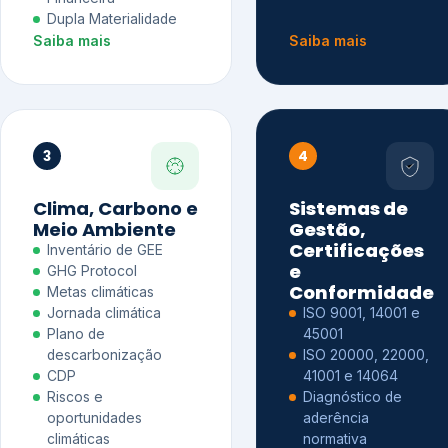
Dupla Materialidade
Saiba mais
Saiba mais
3
4
Clima, Carbono e
Sistemas de
Meio Ambiente
Gestão,
Certificações
Inventário de GEE
e
GHG Protocol
Conformidade
Metas climáticas
Jornada climática
ISO 9001, 14001 e
Plano de
45001
descarbonização
ISO 20000, 22000,
CDP
41001 e 14064
Riscos e
Diagnóstico de
oportunidades
aderência
climáticas
normativa