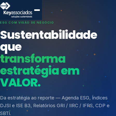
SISTEMAS DE GESTÃO OTIMIZADOS E INTEGRADOS
Conformidade que
protege seu
negócio.
Índices de Mercado
Mudanças Climáticas
Consultoria, auditoria e treinamentos em ISO 27001,
Reputação e Cadeia
ISO 27701, ISO 42001, ISO 37001, ISO 9001, ISO
Reporte Regulatório
14001, ISO 45001, ONA e PNQ — Gestão de
resíduos sólidos (PGRS/PMGRS).