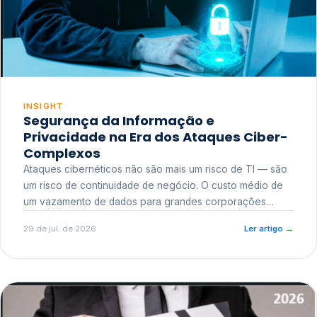
INSIGHT
Segurança da Informação e
Privacidade na Era dos Ataques Ciber-
Complexos
Ataques cibernéticos não são mais um risco de TI — são
um risco de continuidade de negócio. O custo médio de
um vazamento de dados para grandes corporações
ultrapassa a casa dos milhões, sem contar o dano
29 de jul. de 2026
Ler artigo
→
reputacional e o risco regulatório junto a órgãos como a
ANPD.