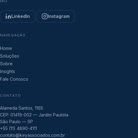
ISO.
LinkedIn
Instagram
NAVEGAÇÃO
Home
Soluções
Sobre
Insights
Fale Conosco
CONTATO
Alameda Santos, 1165
CEP: 01419-002 — Jardim Paulista
São Paulo — SP
+55 (11) 4890-4111
contato@keyassociados.com.br