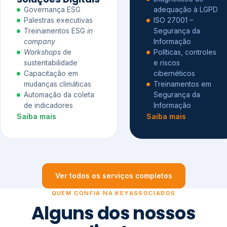
Governança ESG
adequação à LGPD
Palestras executivas
ISO 27001 –
Treinamentos ESG
in
Segurança da
company
Informação
Workshops
de
Políticas, controles
sustentabilidade
e riscos
Capacitação em
cibernéticos
mudanças climáticas
Treinamentos em
Automação da coleta
Segurança da
de indicadores
Informação
Saiba mais
Saiba mais
Ver todos os serviços completos
QUEM CONFIA NA KEYASSOCIADOS
Alguns dos nossos