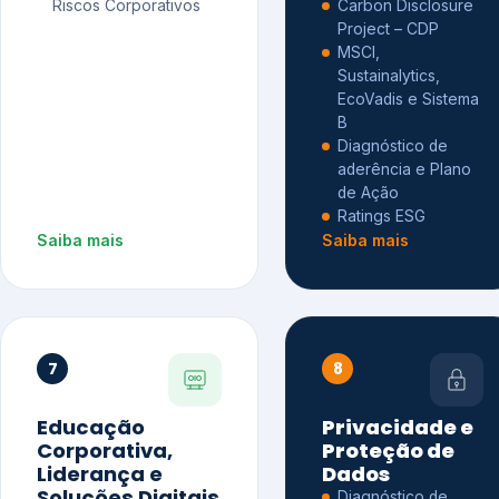
Riscos Corporativos
Carbon Disclosure
Project – CDP
MSCI,
Sustainalytics,
EcoVadis e Sistema
B
Diagnóstico de
aderência e Plano
de Ação
Ratings ESG
Saiba mais
Saiba mais
7
8
Educação
Privacidade e
Corporativa,
Proteção de
Liderança e
Dados
Soluções Digitais
Diagnóstico de