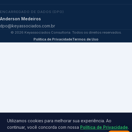
ENCARREGADO DE DADOS (DPO)
Anderson Medeiros
dpo@keyassociados.com.br
©
2026
Keyassociados Consultoria. Todos os direitos reservados.
Política de Privacidade
Termos de Uso
Utilizamos cookies para melhorar sua experiência. Ao
continuar, você concorda com nossa
Política de Privacidade
.