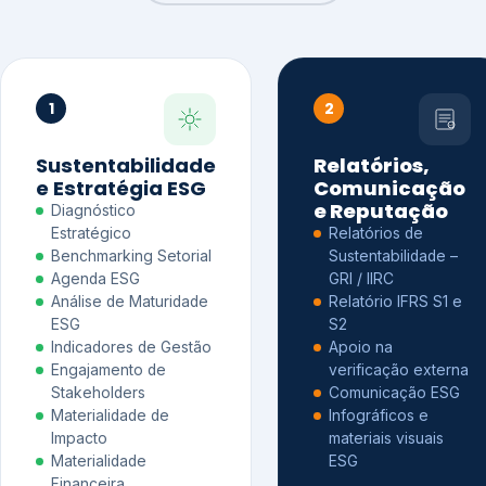
1
2
Sustentabilidade
Relatórios,
e Estratégia ESG
Comunicação
e Reputação
Diagnóstico
Estratégico
Relatórios de
Benchmarking Setorial
Sustentabilidade –
Agenda ESG
GRI / IIRC
Análise de Maturidade
Relatório IFRS S1 e
ESG
S2
Indicadores de Gestão
Apoio na
Engajamento de
verificação externa
Stakeholders
Comunicação ESG
Materialidade de
Infográficos e
Impacto
materiais visuais
Materialidade
ESG
Financeira