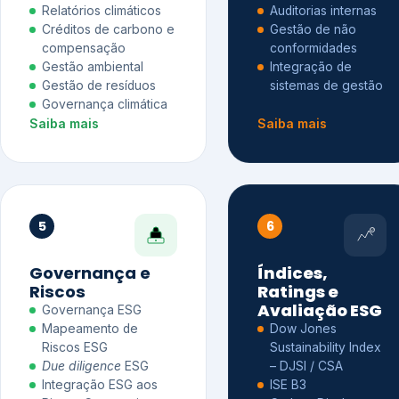
Relatórios climáticos
Auditorias internas
Créditos de carbono e
Gestão de não
compensação
conformidades
Gestão ambiental
Integração de
Gestão de resíduos
sistemas de gestão
Governança climática
Saiba mais
Saiba mais
5
6
Governança e
Índices,
Riscos
Ratings e
Avaliação ESG
Governança ESG
Mapeamento de
Dow Jones
Riscos ESG
Sustainability Index
Due diligence
ESG
– DJSI / CSA
Integração ESG aos
ISE B3