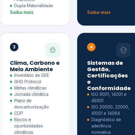
Dupla Materialidade
Saiba mais
Saiba mais
3
4
Clima, Carbono e
Sistemas de
Meio Ambiente
Gestão,
Certificações
Inventário de GEE
e
GHG Protocol
Conformidade
Metas climáticas
Jornada climática
ISO 9001, 14001 e
Plano de
45001
descarbonização
ISO 20000, 22000,
CDP
41001 e 14064
Riscos e
Diagnóstico de
oportunidades
aderência
climáticas
normativa