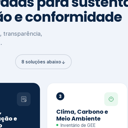
8 soluções abaixo
3
,
Clima, Carbono e
ção e
Meio Ambiente
o
Inventário de GEE
GHG Protocol
Metas climáticas
de – GRI / IIRC
Jornada climática
S S1 e S2
Plano de descarbonização
ficação externa
CDP
 ESG
Riscos e oportunidades
e materiais
climáticas