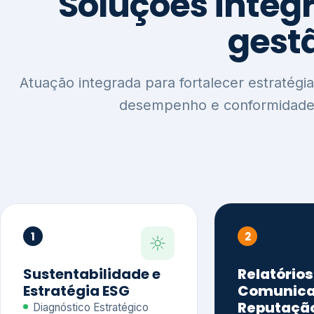
1
2
Sustentabilidade e
Relatórios
Estratégia ESG
Comunica
Reputaçã
Diagnóstico Estratégico
Benchmarking Setorial
Relatórios de
Agenda ESG
Sustentabilida
Análise de Maturidade ESG
Relatório IFR
Indicadores de Gestão
Apoio na veri
Engajamento de
Comunicação
Stakeholders
Infográficos 
Materialidade de Impacto
visuais ESG