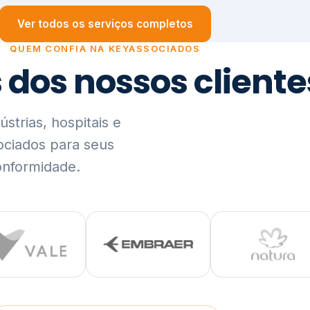
trias, hospitais e
ociados para seus
onformidade.
Ver lista completa de clientes (PDF)
Visão Holística e In
01
O Elo entre Estratégia, Go