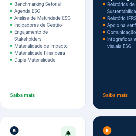
Materialidade Financeira
Dupla Materialidade
Saiba mais
Saiba mais
5
6
Governança e Riscos
Índices, R
Avaliação
Governança ESG
Mapeamento de Riscos ESG
Dow Jones Sus
Due diligence
ESG
Index – DJSI 
Integração ESG aos Riscos
ISE B3
Corporativos
Carbon Disclo