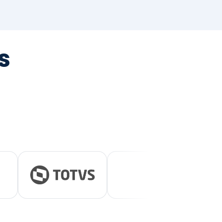
tegrada
vernança e ESG.