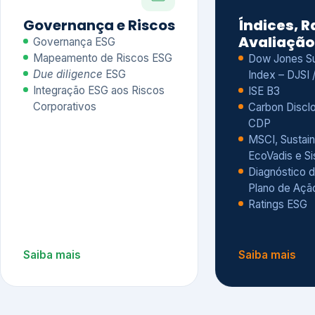
CDP
MSCI, Sustain
EcoVadis e S
Diagnóstico d
Plano de Açã
Ratings ESG
Saiba mais
Saiba mais
Alguns