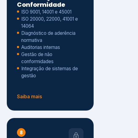
Gestão de não
conformidades
Integração de sistemas de
gestão
Saiba mais
8
Privacidade e
Proteção de Dados
Diagnóstico de adequação à
LGPD
ISO 27001 – Segurança da
Informação