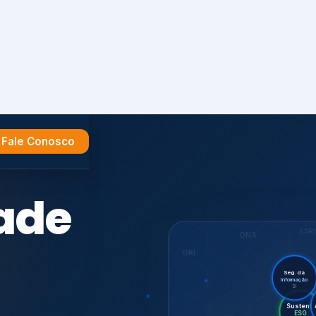
Fale Conosco
e
ESR
ONA
GRI
Seg. da
Informação
SI
Sus
Audi
Certif.
ISO 27701
ISO
CDP
7001,
GHG