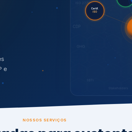
O
síduos
SBTi
Stakeholders
NOSSOS SERVIÇOS
radas para sustenta
ão e conformidade
, transparência,
.