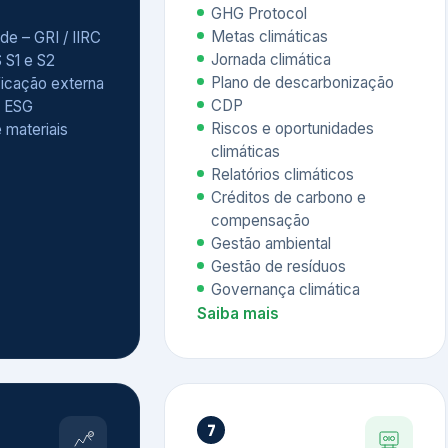
Relatórios climáticos
Créditos de carbono e
compensação
Gestão ambiental
Gestão de resíduos
Governança climática
Saiba mais
7
atings e
Educação
 ESG
Corporativa,
Liderança e
tainability
Soluções Digitais
/ CSA
Governança ESG
sure Project –
Palestras executivas