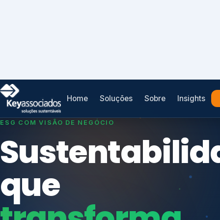
Home
Soluções
Sobre
Insights
SISTEMAS DE GESTÃO OTIMIZADOS E INTEGRADOS
Conformidad
que
protege seu
Índices de Mercado
negócio.
Mudanças Climáticas
Reputação e Cadeia
Reporte Regulatório
Consultoria, auditoria e treinamentos em ISO 2