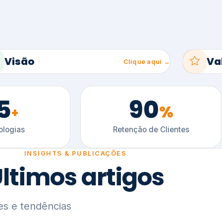
5
90
%
+
logias
Retenção de Clientes
INSIGHTS & PUBLICAÇÕES
ltimos artigos
es e tendências