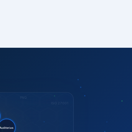
S
PNQ
ISO 27001
tent.
torias
ESG
ISO 37001
KEY
Dow Jones
GESTÃO
ISO 14001