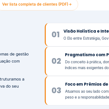
temas de gestão
Pragmatismo com P
02
tuação com
Do conceito à prática, d
índices mais exigentes d
struturamos a
Foco em Prêmios de 
iva do seu
03
Atuamos ao seu lado com
peso e a responsabilidade
Visão
Va
Clique aqui →