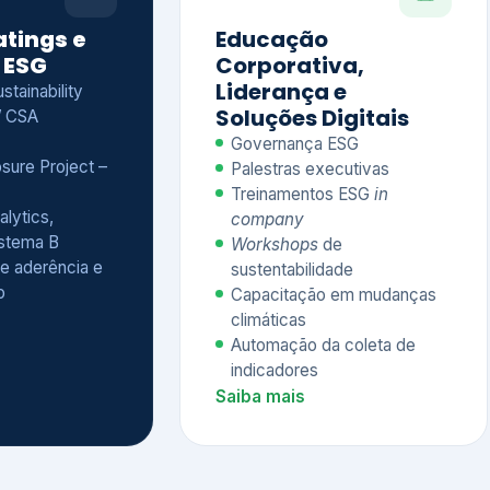
Treinamentos ESG
in
alytics,
company
istema B
Workshops
de
e aderência e
sustentabilidade
o
Capacitação em mudanças
climáticas
Automação da coleta de
indicadores
Saiba mais
Ver todos os serviços completos
QUEM CONFIA NA KEYASSOCIADOS
 dos nossos cliente