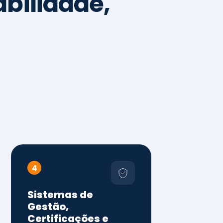
4
Sistemas de
Gestão,
Certificações e
Conformidade
ISO 9001, 14001 e 45001
ISO 20000, 22000, 41001 e
14064
Diagnóstico de aderência
normativa
Auditorias internas