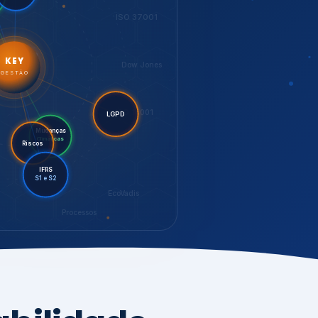
LGPD
Riscos
Mudanças
Climáticas
IFRS
S1 e S2
EcoVadis
Processos
bilidade,