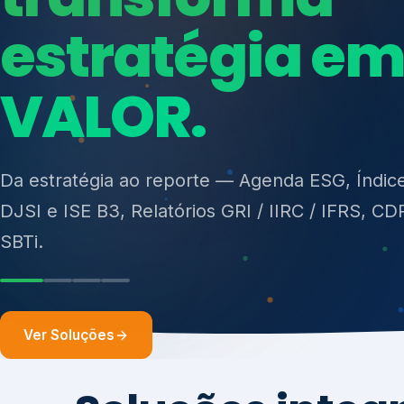
ISO 27701, ISO 42001, ISO 37001, ISO 9001, IS
14001, ISO 45001, ONA e PNQ — Gestão de re
sólidos (PGRS/PMGRS).
Ver Soluções
Soluções integ
gest
Atuação integrada para fortalecer estratégia
desempenho e conformidade