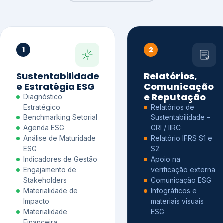
1
2
Sustentabilidade
Relatórios,
e Estratégia ESG
Comunicação
e Reputação
Diagnóstico
Estratégico
Relatórios de
Benchmarking Setorial
Sustentabilidade –
Agenda ESG
GRI / IIRC
Análise de Maturidade
Relatório IFRS S1 e
ESG
S2
Indicadores de Gestão
Apoio na
Engajamento de
verificação externa
Stakeholders
Comunicação ESG
Materialidade de
Infográficos e
Impacto
materiais visuais
Materialidade
ESG
Financeira