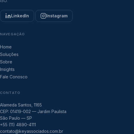
ISO.
LinkedIn
Instagram
NAVEGAÇÃO
Home
Soluções
Sobre
Insights
Fale Conosco
CONTATO
Alameda Santos, 1165
CEP: 01419-002 — Jardim Paulista
São Paulo — SP
+55 (11) 4890-4111
contato@keyassociados.com.br