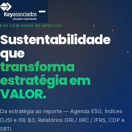
SISTEMAS DE GESTÃO OTIMIZADOS E INTEGRADOS
Conformidade que
protege seu
negócio.
Índices de Mercado
Mudanças Climáticas
Consultoria, auditoria e treinamentos em ISO 27001,
Reputação e Cadeia
ISO 27701, ISO 42001, ISO 37001, ISO 9001, ISO
Reporte Regulatório
14001, ISO 45001, ONA e PNQ — Gestão de
resíduos sólidos (PGRS/PMGRS).