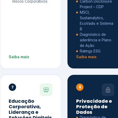
Riscos Corporativos
Carbon Disclosure
Project – CDP
MSCI,
Sustainalytics,
EcoVadis e Sistema
B
Diagnóstico de
aderência e Plano
de Ação
Ratings ESG
Saiba mais
Saiba mais
7
8
Educação
Privacidade e
Corporativa,
Proteção de
Liderança e
Dados
Soluções Digitais
Diagnóstico de