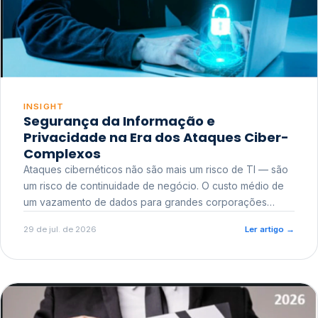
INSIGHT
Segurança da Informação e
Privacidade na Era dos Ataques Ciber-
Complexos
Ataques cibernéticos não são mais um risco de TI — são
um risco de continuidade de negócio. O custo médio de
um vazamento de dados para grandes corporações
ultrapassa a casa dos milhões, sem contar o dano
29 de jul. de 2026
Ler artigo
→
reputacional e o risco regulatório junto a órgãos como a
ANPD.