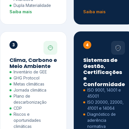
Dupla Materialidade
Saiba mais
Saiba mais
3
4
Clima, Carbono e
Sistemas de
Meio Ambiente
Gestão,
Certificações
Inventário de GEE
e
GHG Protocol
Conformidade
Metas climáticas
Jornada climática
ISO 9001, 14001 e
Plano de
45001
descarbonização
ISO 20000, 22000,
CDP
41001 e 14064
Riscos e
Diagnóstico de
oportunidades
aderência
climáticas
normativa