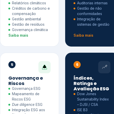
Relatórios climáticos
Auditorias internas
Créditos de carbono e
Gestão de não
compensação
conformidades
Gestão ambiental
Integração de
Gestão de resíduos
sistemas de gestão
Governança climática
Saiba mais
Saiba mais
5
6
Governança e
Índices,
Riscos
Ratings e
Avaliação ESG
Governança ESG
Mapeamento de
Dow Jones
Riscos ESG
Sustainability Index
Due diligence
ESG
– DJSI / CSA
Integração ESG aos
ISE B3