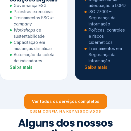
Governança ESG
adequação à LGPD
Palestras executivas
ISO 27001 –
Treinamentos ESG
in
Segurança da
company
Informação
Workshops
de
Políticas, controles
sustentabilidade
e riscos
Capacitação em
cibernéticos
mudanças climáticas
Treinamentos em
Automação da coleta
Segurança da
de indicadores
Informação
Saiba mais
Saiba mais
Ver todos os serviços completos
QUEM CONFIA NA KEYASSOCIADOS
Alguns dos nossos