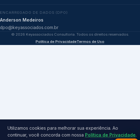
ENCARREGADO DE DADOS (DPO)
Anderson Medeiros
dpo@keyassociados.com.br
©
2026
Keyassociados Consultoria. Todos os direitos reservados.
Política de Privacidade
Termos de Uso
Utilizamos cookies para melhorar sua experiência. Ao
continuar, você concorda com nossa
Política de Privacidade
.