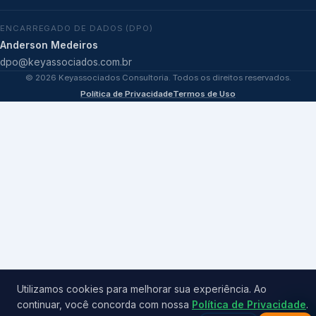
ENCARREGADO DE DADOS (DPO)
Anderson Medeiros
dpo@keyassociados.com.br
©
2026
Keyassociados Consultoria. Todos os direitos reservados.
Política de Privacidade
Termos de Uso
Utilizamos cookies para melhorar sua experiência. Ao
continuar, você concorda com nossa
Política de Privacidade
.