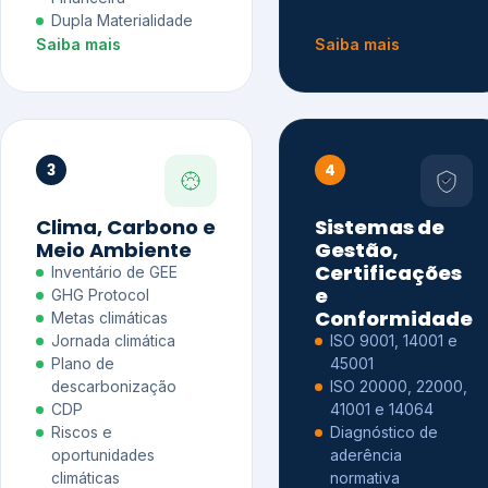
Dupla Materialidade
Saiba mais
Saiba mais
3
4
Clima, Carbono e
Sistemas de
Meio Ambiente
Gestão,
Certificações
Inventário de GEE
e
GHG Protocol
Conformidade
Metas climáticas
Jornada climática
ISO 9001, 14001 e
Plano de
45001
descarbonização
ISO 20000, 22000,
CDP
41001 e 14064
Riscos e
Diagnóstico de
oportunidades
aderência
climáticas
normativa