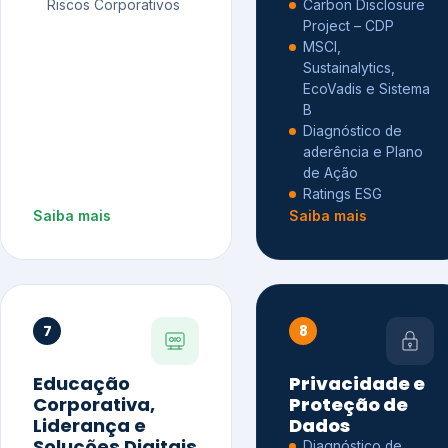
Riscos Corporativos
Carbon Disclosure
Project – CDP
MSCI,
Sustainalytics,
EcoVadis e Sistema
B
Diagnóstico de
aderência e Plano
de Ação
Ratings ESG
Saiba mais
Saiba mais
7
8
Educação
Privacidade e
Corporativa,
Proteção de
Liderança e
Dados
Soluções Digitais
Diagnóstico de