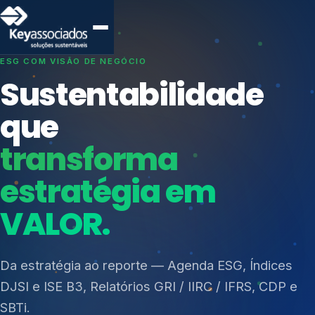
SISTEMAS DE GESTÃO OTIMIZADOS E INTEGRADOS
Conformidade que
protege seu
negócio.
Índices de Mercado
Mudanças Climáticas
Consultoria, auditoria e treinamentos em ISO 27001,
Reputação e Cadeia
ISO 27701, ISO 42001, ISO 37001, ISO 9001, ISO
Reporte Regulatório
14001, ISO 45001, ONA e PNQ — Gestão de
resíduos sólidos (PGRS/PMGRS).