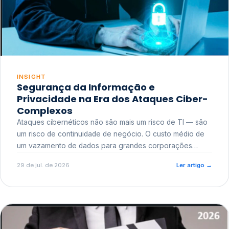
INSIGHT
Segurança da Informação e
Privacidade na Era dos Ataques Ciber-
Complexos
Ataques cibernéticos não são mais um risco de TI — são
um risco de continuidade de negócio. O custo médio de
um vazamento de dados para grandes corporações
ultrapassa a casa dos milhões, sem contar o dano
29 de jul. de 2026
Ler artigo
→
reputacional e o risco regulatório junto a órgãos como a
ANPD.