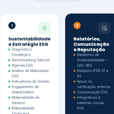
1
2
Sustentabilidade
Relatórios,
e Estratégia ESG
Comunicação
e Reputação
Diagnóstico
Estratégico
Relatórios de
Benchmarking Setorial
Sustentabilidade –
Agenda ESG
GRI / IIRC
Análise de Maturidade
Relatório IFRS S1 e
ESG
S2
Indicadores de Gestão
Apoio na
Engajamento de
verificação externa
Stakeholders
Comunicação ESG
Materialidade de
Infográficos e
Impacto
materiais visuais
Materialidade
ESG
Financeira