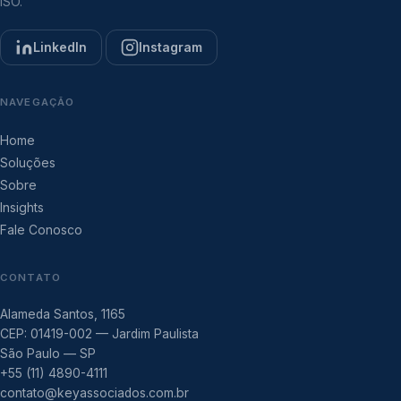
ISO.
LinkedIn
Instagram
NAVEGAÇÃO
Home
Soluções
Sobre
Insights
Fale Conosco
CONTATO
Alameda Santos, 1165
CEP: 01419-002 — Jardim Paulista
São Paulo — SP
+55 (11) 4890-4111
contato@keyassociados.com.br