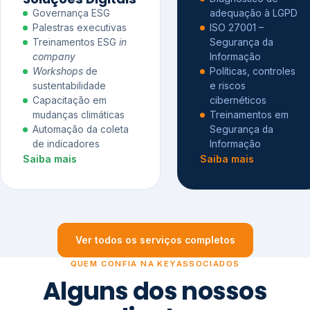
Governança ESG
adequação à LGPD
Palestras executivas
ISO 27001 –
Treinamentos ESG
in
Segurança da
company
Informação
Workshops
de
Políticas, controles
sustentabilidade
e riscos
Capacitação em
cibernéticos
mudanças climáticas
Treinamentos em
Automação da coleta
Segurança da
de indicadores
Informação
Saiba mais
Saiba mais
Ver todos os serviços completos
QUEM CONFIA NA KEYASSOCIADOS
Alguns dos nossos