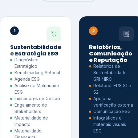
1
2
Sustentabilidade
Relatórios,
e Estratégia ESG
Comunicação
e Reputação
Diagnóstico
Estratégico
Relatórios de
Benchmarking Setorial
Sustentabilidade –
Agenda ESG
GRI / IIRC
Análise de Maturidade
Relatório IFRS S1 e
ESG
S2
Indicadores de Gestão
Apoio na
Engajamento de
verificação externa
Stakeholders
Comunicação ESG
Materialidade de
Infográficos e
Impacto
materiais visuais
Materialidade
ESG
Financeira