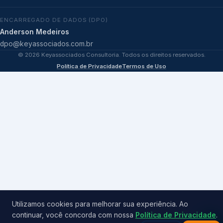
ENCARREGADO DE DADOS (DPO)
Anderson Medeiros
dpo@keyassociados.com.br
©
2026
Keyassociados Consultoria. Todos os direitos reservados.
Política de Privacidade
Termos de Uso
Utilizamos cookies para melhorar sua experiência. Ao
continuar, você concorda com nossa
Política de Privacidade
.