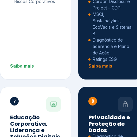
Riscos Corporativos
Carbon Disclosure
Project – CDP
MSCI,
Sustainalytics,
EcoVadis e Sistema
B
Diagnóstico de
aderência e Plano
de Ação
Ratings ESG
Saiba mais
Saiba mais
7
8
Educação
Privacidade e
Corporativa,
Proteção de
Liderança e
Dados
Soluções Digitais
Diagnóstico de