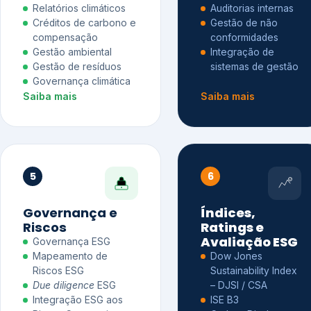
Relatórios climáticos
Auditorias internas
Créditos de carbono e
Gestão de não
compensação
conformidades
Gestão ambiental
Integração de
Gestão de resíduos
sistemas de gestão
Governança climática
Saiba mais
Saiba mais
5
6
Governança e
Índices,
Riscos
Ratings e
Avaliação ESG
Governança ESG
Mapeamento de
Dow Jones
Riscos ESG
Sustainability Index
Due diligence
ESG
– DJSI / CSA
Integração ESG aos
ISE B3