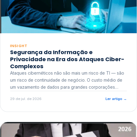
INSIGHT
Segurança da Informação e
Privacidade na Era dos Ataques Ciber-
Complexos
Ataques cibernéticos não são mais um risco de TI — são
um risco de continuidade de negócio. O custo médio de
um vazamento de dados para grandes corporações
ultrapassa a casa dos milhões, sem contar o dano
29 de jul. de 2026
Ler artigo
→
reputacional e o risco regulatório junto a órgãos como a
ANPD.