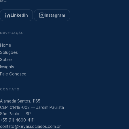
ISO.
LinkedIn
Instagram
NAVEGAÇÃO
Home
Soluções
Sobre
Insights
Fale Conosco
CONTATO
Alameda Santos, 1165
CEP: 01419-002 — Jardim Paulista
São Paulo — SP
+55 (11) 4890-4111
contato@keyassociados.com.br