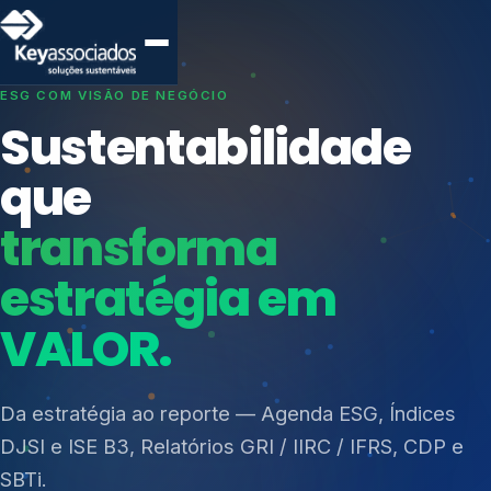
SISTEMAS DE GESTÃO OTIMIZADOS E INTEGRADOS
Conformidade que
protege seu
negócio.
Índices de Mercado
Mudanças Climáticas
Consultoria, auditoria e treinamentos em ISO 27001,
Reputação e Cadeia
ISO 27701, ISO 42001, ISO 37001, ISO 9001, ISO
Reporte Regulatório
14001, ISO 45001, ONA e PNQ — Gestão de
resíduos sólidos (PGRS/PMGRS).