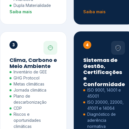
Dupla Materialidade
Saiba mais
Saiba mais
3
4
Clima, Carbono e
Sistemas de
Meio Ambiente
Gestão,
Certificações
Inventário de GEE
e
GHG Protocol
Conformidade
Metas climáticas
Jornada climática
ISO 9001, 14001 e
Plano de
45001
descarbonização
ISO 20000, 22000,
CDP
41001 e 14064
Riscos e
Diagnóstico de
oportunidades
aderência
climáticas
normativa