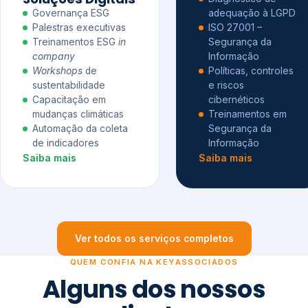
Governança ESG
adequação à LGPD
Palestras executivas
ISO 27001 –
Treinamentos ESG
in
Segurança da
company
Informação
Workshops
de
Políticas, controles
sustentabilidade
e riscos
Capacitação em
cibernéticos
mudanças climáticas
Treinamentos em
Automação da coleta
Segurança da
de indicadores
Informação
Saiba mais
Saiba mais
Ver todos os serviços completos
QUEM CONFIA NA KEYASSOCIADOS
Alguns dos nossos