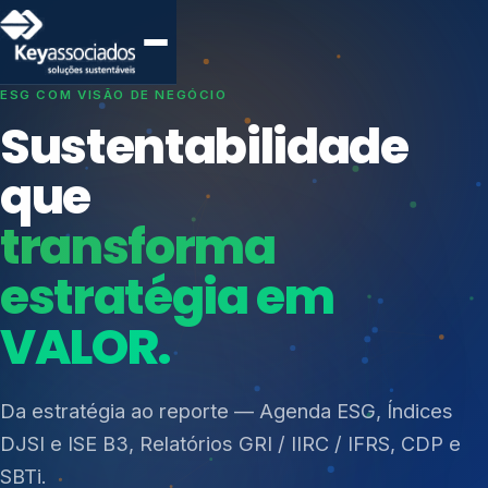
SISTEMAS DE GESTÃO OTIMIZADOS E INTEGRADOS
Conformidade que
protege seu
negócio.
Índices de Mercado
Mudanças Climáticas
Consultoria, auditoria e treinamentos em ISO 27001,
Reputação e Cadeia
ISO 27701, ISO 42001, ISO 37001, ISO 9001, ISO
Reporte Regulatório
14001, ISO 45001, ONA e PNQ — Gestão de
resíduos sólidos (PGRS/PMGRS).