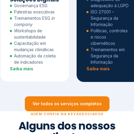
Governança ESG
adequação à LGPD
Palestras executivas
ISO 27001 –
Treinamentos ESG
in
Segurança da
company
Informação
Workshops
de
Políticas, controles
sustentabilidade
e riscos
Capacitação em
cibernéticos
mudanças climáticas
Treinamentos em
Automação da coleta
Segurança da
de indicadores
Informação
Saiba mais
Saiba mais
Ver todos os serviços completos
QUEM CONFIA NA KEYASSOCIADOS
Alguns dos nossos