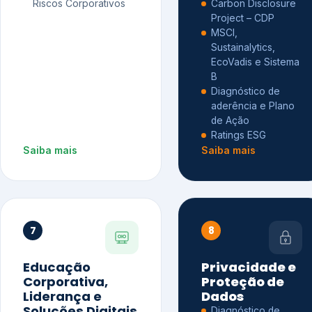
Riscos Corporativos
Carbon Disclosure
Project – CDP
MSCI,
Sustainalytics,
EcoVadis e Sistema
B
Diagnóstico de
aderência e Plano
de Ação
Ratings ESG
Saiba mais
Saiba mais
7
8
Educação
Privacidade e
Corporativa,
Proteção de
Liderança e
Dados
Soluções Digitais
Diagnóstico de