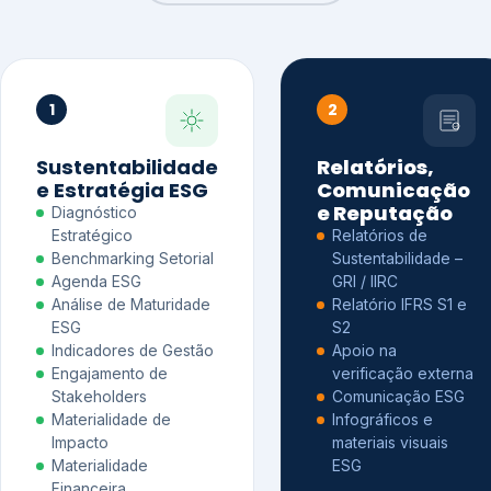
1
2
Sustentabilidade
Relatórios,
e Estratégia ESG
Comunicação
e Reputação
Diagnóstico
Estratégico
Relatórios de
Benchmarking Setorial
Sustentabilidade –
Agenda ESG
GRI / IIRC
Análise de Maturidade
Relatório IFRS S1 e
ESG
S2
Indicadores de Gestão
Apoio na
Engajamento de
verificação externa
Stakeholders
Comunicação ESG
Materialidade de
Infográficos e
Impacto
materiais visuais
Materialidade
ESG
Financeira