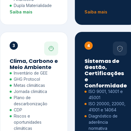
Dupla Materialidade
Saiba mais
Saiba mais
3
4
Clima, Carbono e
Sistemas de
Meio Ambiente
Gestão,
Certificações
Inventário de GEE
e
GHG Protocol
Conformidade
Metas climáticas
Jornada climática
ISO 9001, 14001 e
Plano de
45001
descarbonização
ISO 20000, 22000,
CDP
41001 e 14064
Riscos e
Diagnóstico de
oportunidades
aderência
climáticas
normativa