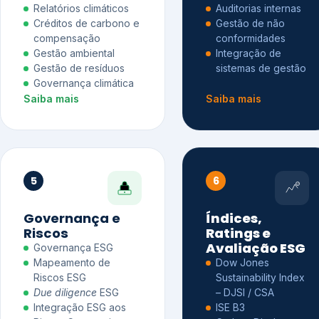
Relatórios climáticos
Auditorias internas
Créditos de carbono e
Gestão de não
compensação
conformidades
Gestão ambiental
Integração de
Gestão de resíduos
sistemas de gestão
Governança climática
Saiba mais
Saiba mais
5
6
Governança e
Índices,
Riscos
Ratings e
Avaliação ESG
Governança ESG
Mapeamento de
Dow Jones
Riscos ESG
Sustainability Index
Due diligence
ESG
– DJSI / CSA
Integração ESG aos
ISE B3