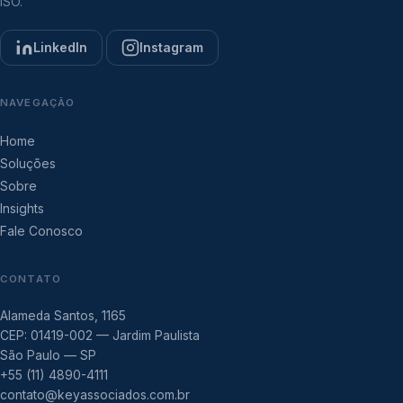
ISO.
LinkedIn
Instagram
NAVEGAÇÃO
Home
Soluções
Sobre
Insights
Fale Conosco
CONTATO
Alameda Santos, 1165
CEP: 01419-002 — Jardim Paulista
São Paulo — SP
+55 (11) 4890-4111
contato@keyassociados.com.br