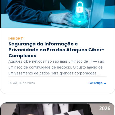
INSIGHT
Segurança da Informação e
Privacidade na Era dos Ataques Ciber-
Complexos
Ataques cibernéticos não são mais um risco de TI — são
um risco de continuidade de negócio. O custo médio de
um vazamento de dados para grandes corporações
ultrapassa a casa dos milhões, sem contar o dano
29 de jul. de 2026
Ler artigo
→
reputacional e o risco regulatório junto a órgãos como a
ANPD.