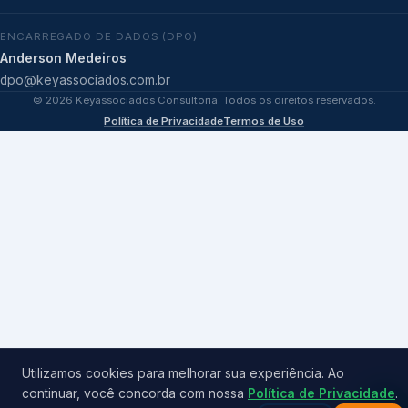
ENCARREGADO DE DADOS (DPO)
Anderson Medeiros
dpo@keyassociados.com.br
©
2026
Keyassociados Consultoria. Todos os direitos reservados.
Política de Privacidade
Termos de Uso
Utilizamos cookies para melhorar sua experiência. Ao
continuar, você concorda com nossa
Política de Privacidade
.