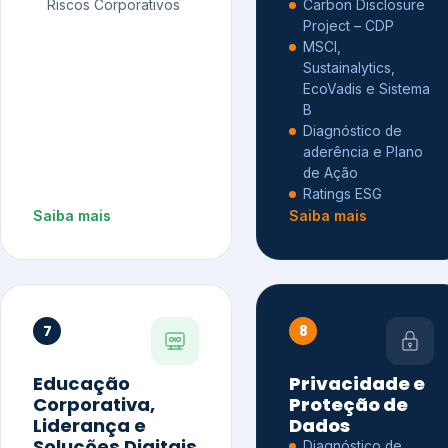
Riscos Corporativos
Carbon Disclosure
Project – CDP
MSCI,
Sustainalytics,
EcoVadis e Sistema
B
Diagnóstico de
aderência e Plano
de Ação
Ratings ESG
Saiba mais
Saiba mais
7
8
Educação
Privacidade e
Corporativa,
Proteção de
Liderança e
Dados
Soluções Digitais
Diagnóstico de