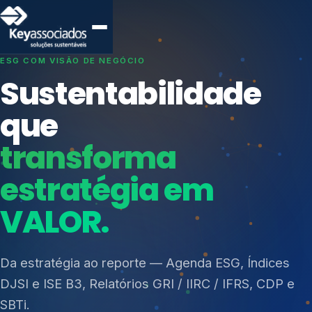
SISTEMAS DE GESTÃO OTIMIZADOS E INTEGRADOS
Conformidade que
protege seu
negócio.
Índices de Mercado
Mudanças Climáticas
Consultoria, auditoria e treinamentos em ISO 27001,
Reputação e Cadeia
ISO 27701, ISO 42001, ISO 37001, ISO 9001, ISO
Reporte Regulatório
14001, ISO 45001, ONA e PNQ — Gestão de
resíduos sólidos (PGRS/PMGRS).