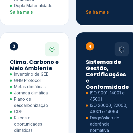
Dupla Materialidade
Saiba mais
Saiba mais
3
4
Clima, Carbono e
Sistemas de
Meio Ambiente
Gestão,
Certificações
Inventário de GEE
e
GHG Protocol
Conformidade
Metas climáticas
Jornada climática
ISO 9001, 14001 e
Plano de
45001
descarbonização
ISO 20000, 22000,
CDP
41001 e 14064
Riscos e
Diagnóstico de
oportunidades
aderência
climáticas
normativa