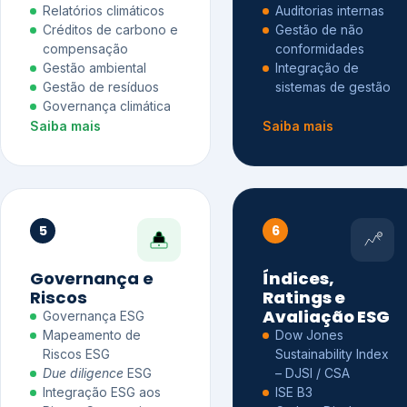
Relatórios climáticos
Auditorias internas
Créditos de carbono e
Gestão de não
compensação
conformidades
Gestão ambiental
Integração de
Gestão de resíduos
sistemas de gestão
Governança climática
Saiba mais
Saiba mais
5
6
Governança e
Índices,
Riscos
Ratings e
Avaliação ESG
Governança ESG
Mapeamento de
Dow Jones
Riscos ESG
Sustainability Index
Due diligence
ESG
– DJSI / CSA
Integração ESG aos
ISE B3