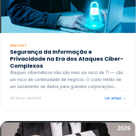
INSIGHT
Segurança da Informação e
Privacidade na Era dos Ataques Ciber-
Complexos
Ataques cibernéticos não são mais um risco de TI — são
um risco de continuidade de negócio. O custo médio de
um vazamento de dados para grandes corporações
ultrapassa a casa dos milhões, sem contar o dano
29 de jul. de 2026
Ler artigo
→
reputacional e o risco regulatório junto a órgãos como a
ANPD.