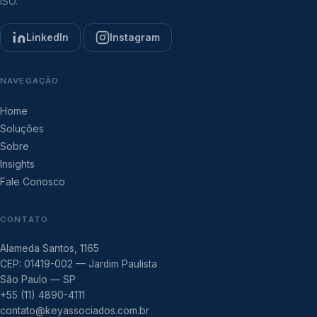
ISO.
LinkedIn
Instagram
NAVEGAÇÃO
Home
Soluções
Sobre
Insights
Fale Conosco
CONTATO
Alameda Santos, 1165
CEP: 01419-002 — Jardim Paulista
São Paulo — SP
+55 (11) 4890-4111
contato@keyassociados.com.br