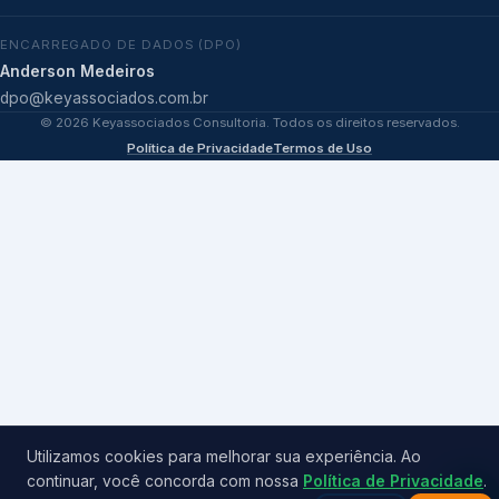
ENCARREGADO DE DADOS (DPO)
Anderson Medeiros
dpo@keyassociados.com.br
©
2026
Keyassociados Consultoria. Todos os direitos reservados.
Política de Privacidade
Termos de Uso
Utilizamos cookies para melhorar sua experiência. Ao
continuar, você concorda com nossa
Política de Privacidade
.