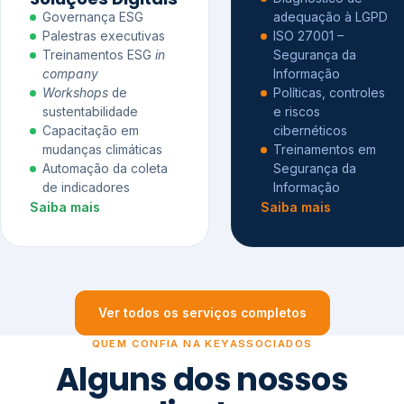
Governança ESG
adequação à LGPD
Palestras executivas
ISO 27001 –
Treinamentos ESG
in
Segurança da
company
Informação
Workshops
de
Políticas, controles
sustentabilidade
e riscos
Capacitação em
cibernéticos
mudanças climáticas
Treinamentos em
Automação da coleta
Segurança da
de indicadores
Informação
Saiba mais
Saiba mais
Ver todos os serviços completos
QUEM CONFIA NA KEYASSOCIADOS
Alguns dos nossos