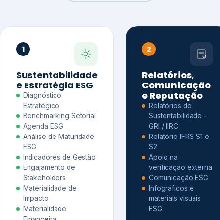
1
2
Sustentabilidade
Relatórios,
e Estratégia ESG
Comunicação
e Reputação
Diagnóstico
Estratégico
Relatórios de
Benchmarking Setorial
Sustentabilidade –
Agenda ESG
GRI / IIRC
Análise de Maturidade
Relatório IFRS S1 e
ESG
S2
Indicadores de Gestão
Apoio na
Engajamento de
verificação externa
Stakeholders
Comunicação ESG
Materialidade de
Infográficos e
Impacto
materiais visuais
Materialidade
ESG
Financeira