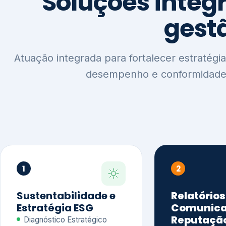
1
2
Sustentabilidade e
Relatórios
Estratégia ESG
Comunica
Reputaçã
Diagnóstico Estratégico
Benchmarking Setorial
Relatórios de
Agenda ESG
Sustentabilida
Análise de Maturidade ESG
Relatório IFR
Indicadores de Gestão
Apoio na veri
Engajamento de
Comunicação
Stakeholders
Infográficos 
Materialidade de Impacto
visuais ESG