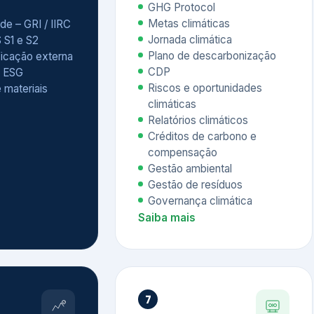
Relatórios climáticos
Créditos de carbono e
compensação
Gestão ambiental
Gestão de resíduos
Governança climática
Saiba mais
7
atings e
Educação
 ESG
Corporativa,
Liderança e
tainability
Soluções Digitais
/ CSA
Governança ESG
sure Project –
Palestras executivas