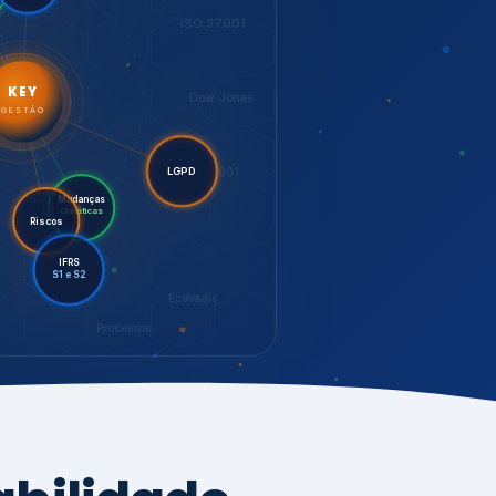
LGPD
Mudanças
Riscos
Climáticas
IFRS
S1 e S2
EcoVadis
Processos
bilidade,