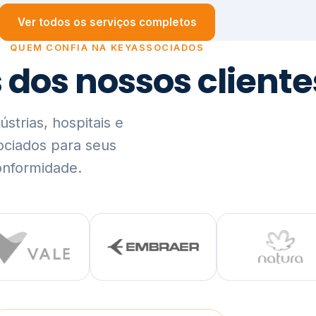
trias, hospitais e
ociados para seus
onformidade.
Ver lista completa de clientes (PDF)
Visão Holística e In
01
O Elo entre Estratégia, Go