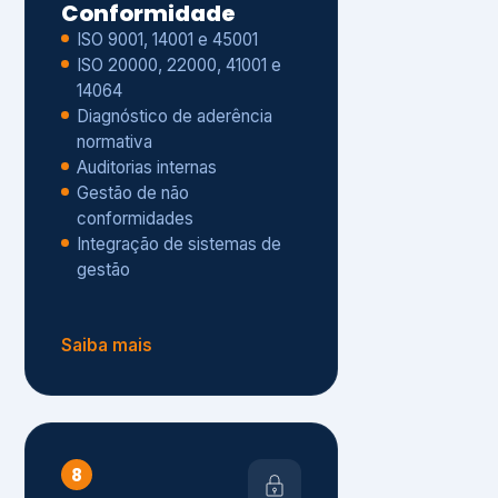
Gestão de não
conformidades
Integração de sistemas de
gestão
Saiba mais
8
Privacidade e
Proteção de Dados
Diagnóstico de adequação à
LGPD
ISO 27001 – Segurança da
Informação