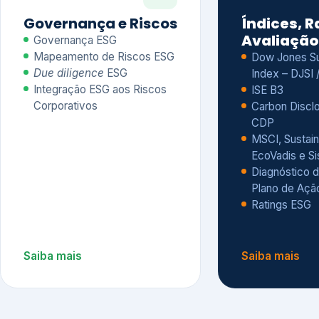
CDP
MSCI, Sustain
EcoVadis e S
Diagnóstico d
Plano de Açã
Ratings ESG
Saiba mais
Saiba mais
Alguns