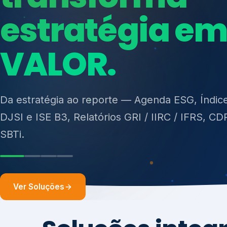
ISO 27701, ISO 42001, ISO 37001, ISO 9001, IS
14001, ISO 45001, ONA e PNQ — Gestão de re
sólidos (PGRS/PMGRS).
Ver Soluções
Soluções integ
gest
Atuação integrada para fortalecer estratégia
desempenho e conformidade