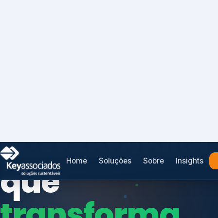
Home
Soluções
Sobre
Insights
SISTEMAS DE GESTÃO OTIMIZADOS E INTEGRADOS
Conformidad
que
protege seu
Índices de Mercado
negócio.
Mudanças Climáticas
Reputação e Cadeia
Reporte Regulatório
Consultoria, auditoria e treinamentos em ISO 2