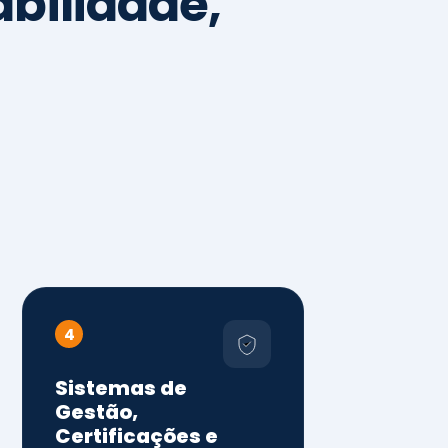
4
Sistemas de
Gestão,
Certificações e
Conformidade
ISO 9001, 14001 e 45001
ISO 20000, 22000, 41001 e
14064
Diagnóstico de aderência
normativa
Auditorias internas