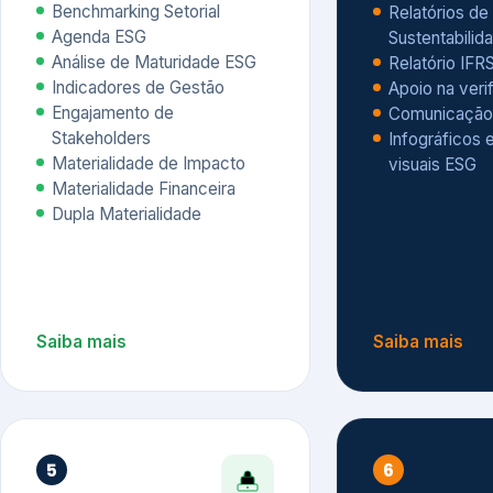
Materialidade Financeira
Dupla Materialidade
Saiba mais
Saiba mais
5
6
Governança e Riscos
Índices, R
Avaliação
Governança ESG
Mapeamento de Riscos ESG
Dow Jones Sus
Due diligence
ESG
Index – DJSI 
Integração ESG aos Riscos
ISE B3
Corporativos
Carbon Disclo