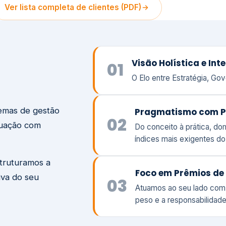
temas de gestão
Pragmatismo com P
02
tuação com
Do conceito à prática, d
índices mais exigentes d
struturamos a
Foco em Prêmios de 
iva do seu
03
Atuamos ao seu lado com
peso e a responsabilidade
Visão
Va
Clique aqui →