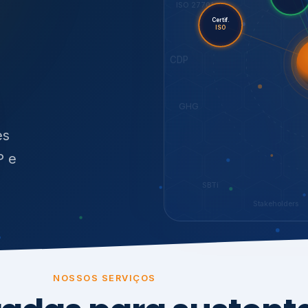
O
síduos
SBTi
Stakeholders
NOSSOS SERVIÇOS
radas para sustenta
ão e conformidade
, transparência,
.