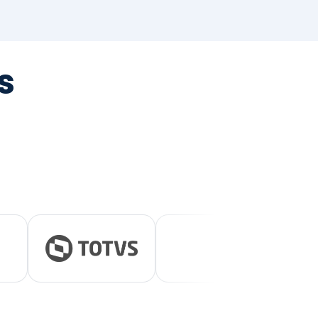
tegrada
vernança e ESG.