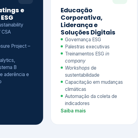
Treinamentos ESG
in
alytics,
company
istema B
Workshops
de
e aderência e
sustentabilidade
o
Capacitação em mudanças
climáticas
Automação da coleta de
indicadores
Saiba mais
Ver todos os serviços completos
QUEM CONFIA NA KEYASSOCIADOS
 dos nossos cliente