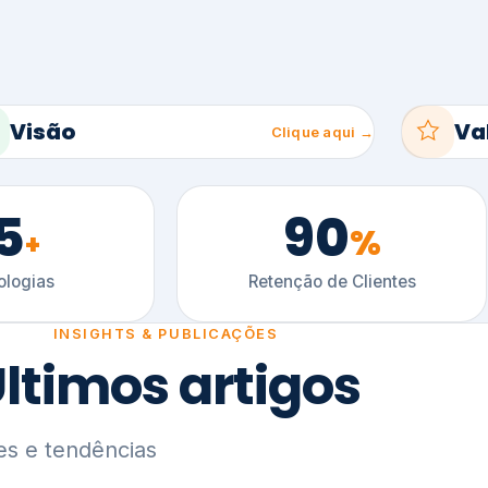
5
90
%
+
logias
Retenção de Clientes
INSIGHTS & PUBLICAÇÕES
ltimos artigos
es e tendências