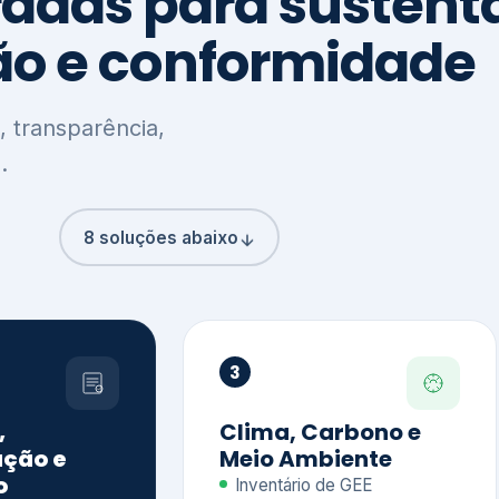
8 soluções abaixo
3
,
Clima, Carbono e
ção e
Meio Ambiente
o
Inventário de GEE
GHG Protocol
Metas climáticas
de – GRI / IIRC
Jornada climática
S S1 e S2
Plano de descarbonização
ficação externa
CDP
 ESG
Riscos e oportunidades
e materiais
climáticas