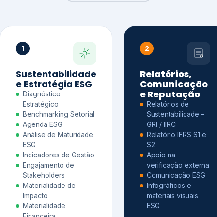
1
2
Sustentabilidade
Relatórios,
e Estratégia ESG
Comunicação
e Reputação
Diagnóstico
Estratégico
Relatórios de
Benchmarking Setorial
Sustentabilidade –
Agenda ESG
GRI / IIRC
Análise de Maturidade
Relatório IFRS S1 e
ESG
S2
Indicadores de Gestão
Apoio na
Engajamento de
verificação externa
Stakeholders
Comunicação ESG
Materialidade de
Infográficos e
Impacto
materiais visuais
Materialidade
ESG
Financeira