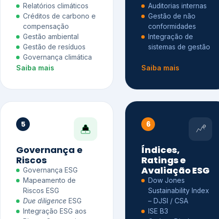
Relatórios climáticos
Auditorias internas
Créditos de carbono e
Gestão de não
compensação
conformidades
Gestão ambiental
Integração de
Gestão de resíduos
sistemas de gestão
Governança climática
Saiba mais
Saiba mais
5
6
Governança e
Índices,
Riscos
Ratings e
Avaliação ESG
Governança ESG
Mapeamento de
Dow Jones
Riscos ESG
Sustainability Index
Due diligence
ESG
– DJSI / CSA
Integração ESG aos
ISE B3