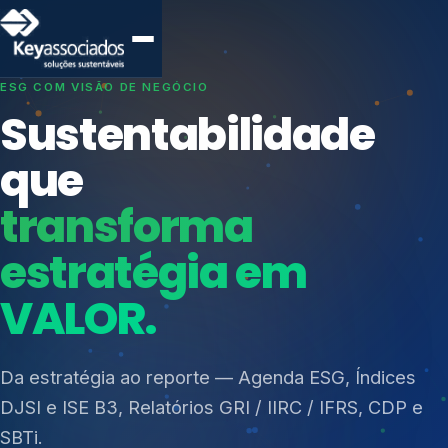
SISTEMAS DE GESTÃO OTIMIZADOS E INTEGRADOS
Conformidade que
protege seu
negócio.
Índices de Mercado
Mudanças Climáticas
Consultoria, auditoria e treinamentos em ISO 27001,
Reputação e Cadeia
ISO 27701, ISO 42001, ISO 37001, ISO 9001, ISO
Reporte Regulatório
14001, ISO 45001, ONA e PNQ — Gestão de
resíduos sólidos (PGRS/PMGRS).