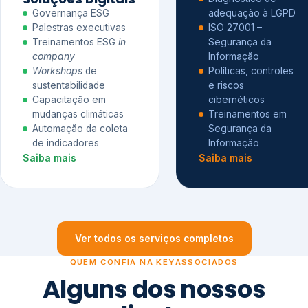
Governança ESG
adequação à LGPD
Palestras executivas
ISO 27001 –
Treinamentos ESG
in
Segurança da
company
Informação
Workshops
de
Políticas, controles
sustentabilidade
e riscos
Capacitação em
cibernéticos
mudanças climáticas
Treinamentos em
Automação da coleta
Segurança da
de indicadores
Informação
Saiba mais
Saiba mais
Ver todos os serviços completos
QUEM CONFIA NA KEYASSOCIADOS
Alguns dos nossos