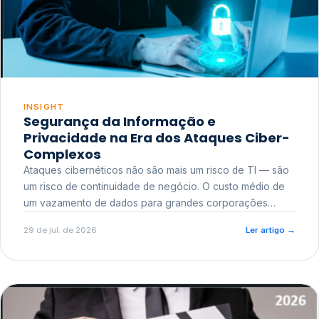
INSIGHT
Segurança da Informação e
Privacidade na Era dos Ataques Ciber-
Complexos
Ataques cibernéticos não são mais um risco de TI — são
um risco de continuidade de negócio. O custo médio de
um vazamento de dados para grandes corporações
ultrapassa a casa dos milhões, sem contar o dano
29 de jul. de 2026
Ler artigo
→
reputacional e o risco regulatório junto a órgãos como a
ANPD.