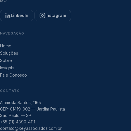
ISO.
LinkedIn
Instagram
NAVEGAÇÃO
Home
Soluções
Sobre
Insights
Fale Conosco
CONTATO
Alameda Santos, 1165
CEP: 01419-002 — Jardim Paulista
São Paulo — SP
+55 (11) 4890-4111
contato@keyassociados.com.br