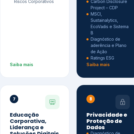
Riscos Corporativos
Carbon Disclosure
Project – CDP
MSCI,
Sustainalytics,
EcoVadis e Sistema
B
Diagnóstico de
aderência e Plano
de Ação
Ratings ESG
Saiba mais
Saiba mais
7
8
Educação
Privacidade e
Corporativa,
Proteção de
Liderança e
Dados
Soluções Digitais
Diagnóstico de