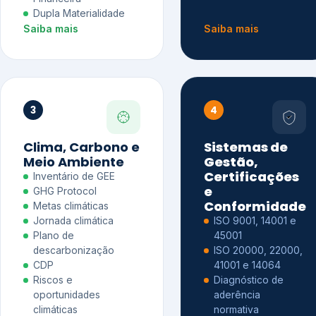
Dupla Materialidade
Saiba mais
Saiba mais
3
4
Clima, Carbono e
Sistemas de
Meio Ambiente
Gestão,
Certificações
Inventário de GEE
e
GHG Protocol
Conformidade
Metas climáticas
Jornada climática
ISO 9001, 14001 e
Plano de
45001
descarbonização
ISO 20000, 22000,
CDP
41001 e 14064
Riscos e
Diagnóstico de
oportunidades
aderência
climáticas
normativa