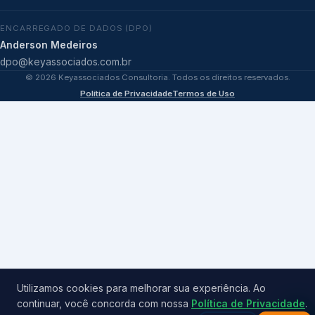
ENCARREGADO DE DADOS (DPO)
Anderson Medeiros
dpo@keyassociados.com.br
©
2026
Keyassociados Consultoria. Todos os direitos reservados.
Política de Privacidade
Termos de Uso
Utilizamos cookies para melhorar sua experiência. Ao
continuar, você concorda com nossa
Política de Privacidade
.