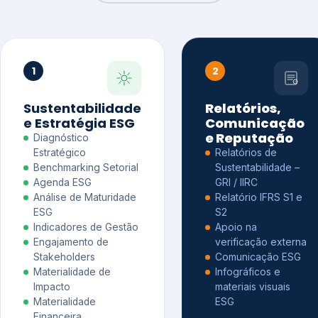
1
2
Sustentabilidade
Relatórios,
e Estratégia ESG
Comunicação
e Reputação
Diagnóstico
Estratégico
Relatórios de
Benchmarking Setorial
Sustentabilidade –
Agenda ESG
GRI / IIRC
Análise de Maturidade
Relatório IFRS S1 e
ESG
S2
Indicadores de Gestão
Apoio na
Engajamento de
verificação externa
Stakeholders
Comunicação ESG
Materialidade de
Infográficos e
Impacto
materiais visuais
Materialidade
ESG
Financeira