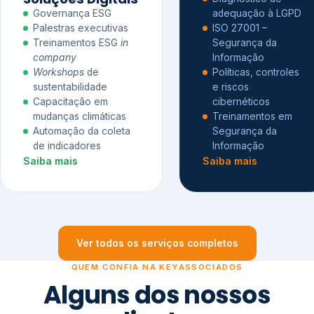
Governança ESG
adequação à LGPD
Palestras executivas
ISO 27001 –
Treinamentos ESG
in
Segurança da
company
Informação
Workshops
de
Políticas, controles
sustentabilidade
e riscos
Capacitação em
cibernéticos
mudanças climáticas
Treinamentos em
Automação da coleta
Segurança da
de indicadores
Informação
Saiba mais
Saiba mais
Ver todos os serviços completos
QUEM CONFIA NA KEYASSOCIADOS
Alguns dos nossos