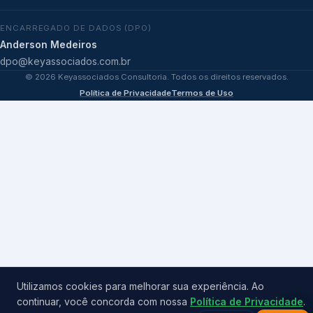
ENCARREGADO DE DADOS (DPO)
Anderson Medeiros
dpo@keyassociados.com.br
©
2026
Keyassociados Consultoria. Todos os direitos reservados.
Política de Privacidade
Termos de Uso
Utilizamos cookies para melhorar sua experiência. Ao
continuar, você concorda com nossa
Política de Privacidade
.