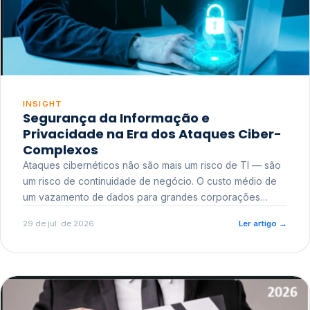
INSIGHT
Segurança da Informação e
Privacidade na Era dos Ataques Ciber-
Complexos
Ataques cibernéticos não são mais um risco de TI — são
um risco de continuidade de negócio. O custo médio de
um vazamento de dados para grandes corporações
ultrapassa a casa dos milhões, sem contar o dano
29 de jul. de 2026
Ler artigo
→
reputacional e o risco regulatório junto a órgãos como a
ANPD.