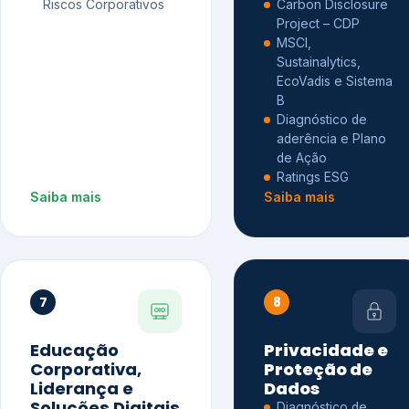
Riscos Corporativos
Carbon Disclosure
Project – CDP
MSCI,
Sustainalytics,
EcoVadis e Sistema
B
Diagnóstico de
aderência e Plano
de Ação
Ratings ESG
Saiba mais
Saiba mais
7
8
Educação
Privacidade e
Corporativa,
Proteção de
Liderança e
Dados
Soluções Digitais
Diagnóstico de