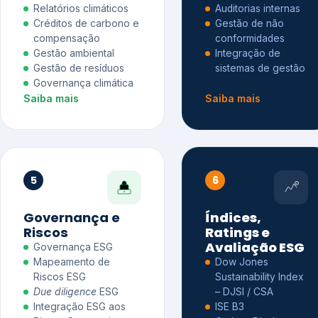
Relatórios climáticos
Auditorias internas
Créditos de carbono e
Gestão de não
compensação
conformidades
Gestão ambiental
Integração de
Gestão de resíduos
sistemas de gestão
Governança climática
Saiba mais
Saiba mais
5
6
Governança e
Índices,
Riscos
Ratings e
Avaliação ESG
Governança ESG
Mapeamento de
Dow Jones
Riscos ESG
Sustainability Index
Due diligence
ESG
– DJSI / CSA
Integração ESG aos
ISE B3