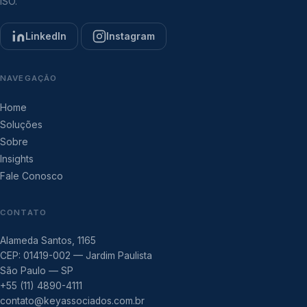
ISO.
LinkedIn
Instagram
NAVEGAÇÃO
Home
Soluções
Sobre
Insights
Fale Conosco
CONTATO
Alameda Santos, 1165
CEP: 01419-002 — Jardim Paulista
São Paulo — SP
+55 (11) 4890-4111
contato@keyassociados.com.br