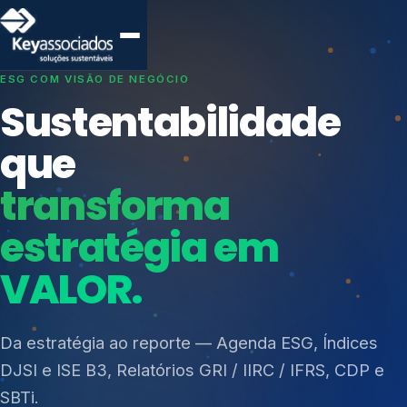
SISTEMAS DE GESTÃO OTIMIZADOS E INTEGRADOS
Conformidade que
protege seu
negócio.
Índices de Mercado
Mudanças Climáticas
Consultoria, auditoria e treinamentos em ISO 27001,
Reputação e Cadeia
ISO 27701, ISO 42001, ISO 37001, ISO 9001, ISO
Reporte Regulatório
14001, ISO 45001, ONA e PNQ — Gestão de
resíduos sólidos (PGRS/PMGRS).