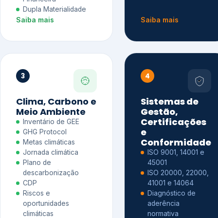
Dupla Materialidade
Saiba mais
Saiba mais
3
4
Clima, Carbono e
Sistemas de
Meio Ambiente
Gestão,
Certificações
Inventário de GEE
e
GHG Protocol
Conformidade
Metas climáticas
Jornada climática
ISO 9001, 14001 e
Plano de
45001
descarbonização
ISO 20000, 22000,
CDP
41001 e 14064
Riscos e
Diagnóstico de
oportunidades
aderência
climáticas
normativa