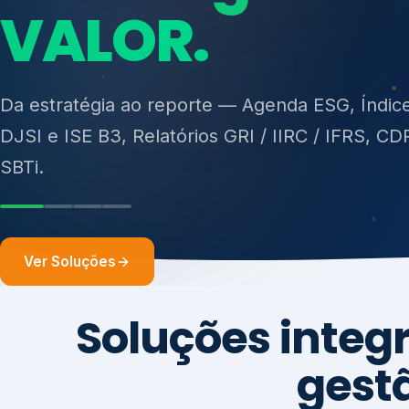
ISO 27701, ISO 42001, ISO 37001, ISO 9001, IS
14001, ISO 45001, ONA e PNQ — Gestão de re
sólidos (PGRS/PMGRS).
Ver Soluções
Soluções integ
gest
Atuação integrada para fortalecer estratégia
desempenho e conformidade