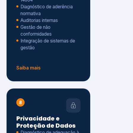
Gestão de não
conformidades
Integração de sistemas de
gestão
Saiba mais
8
Privacidade e
Proteção de Dados
Diagnóstico de adequação à
LGPD
ISO 27001 – Segurança da
Informação