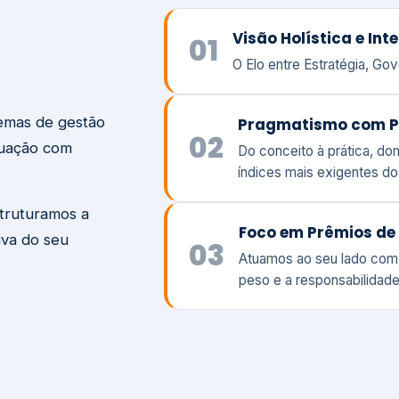
temas de gestão
Pragmatismo com P
02
tuação com
Do conceito à prática, d
índices mais exigentes d
struturamos a
Foco em Prêmios de 
iva do seu
03
Atuamos ao seu lado com
peso e a responsabilidade
Visão
Va
Clique aqui →