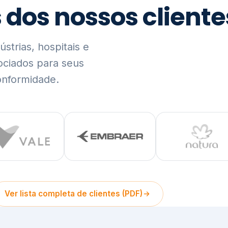
trias, hospitais e
ociados para seus
onformidade.
Ver lista completa de clientes (PDF)
Visão Holística e In
01
O Elo entre Estratégia, Go