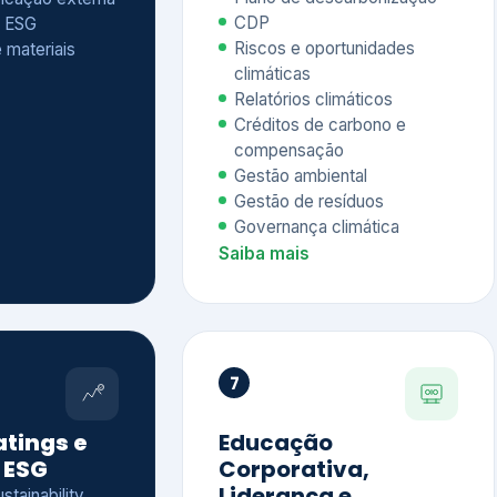
Relatórios climáticos
Créditos de carbono e
compensação
Gestão ambiental
Gestão de resíduos
Governança climática
Saiba mais
7
atings e
Educação
 ESG
Corporativa,
Liderança e
tainability
Soluções Digitais
/ CSA
Governança ESG
sure Project –
Palestras executivas