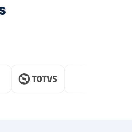
tegrada
vernança e ESG.