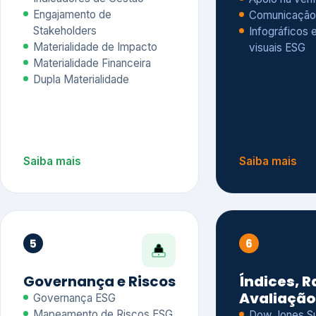
Materialidade Financeira
Dupla Materialidade
Saiba mais
Saiba mais
5
6
Governança e Riscos
Índices, R
Avaliação
Governança ESG
Mapeamento de Riscos ESG
Dow Jones Sus
Due diligence
ESG
Index – DJSI 
Integração ESG aos Riscos
ISE B3
Corporativos
Carbon Disclo