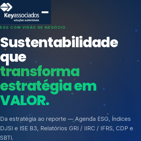
SISTEMAS DE GESTÃO OTIMIZADOS E INTEGRADOS
Conformidade que
protege seu
negócio.
Índices de Mercado
Mudanças Climáticas
Consultoria, auditoria e treinamentos em ISO 27001,
Reputação e Cadeia
ISO 27701, ISO 42001, ISO 37001, ISO 9001, ISO
Reporte Regulatório
14001, ISO 45001, ONA e PNQ — Gestão de
resíduos sólidos (PGRS/PMGRS).