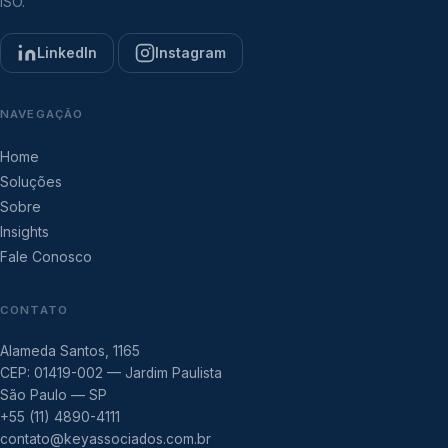
ISO.
LinkedIn
Instagram
NAVEGAÇÃO
Home
Soluções
Sobre
Insights
Fale Conosco
CONTATO
Alameda Santos, 1165
CEP: 01419-002 — Jardim Paulista
São Paulo — SP
+55 (11) 4890-4111
contato@keyassociados.com.br