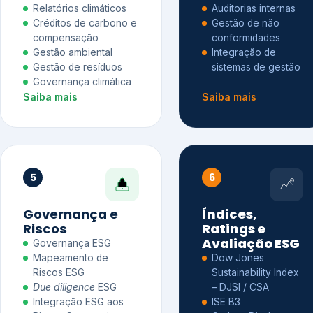
Relatórios climáticos
Auditorias internas
Créditos de carbono e
Gestão de não
compensação
conformidades
Gestão ambiental
Integração de
Gestão de resíduos
sistemas de gestão
Governança climática
Saiba mais
Saiba mais
5
6
Governança e
Índices,
Riscos
Ratings e
Avaliação ESG
Governança ESG
Mapeamento de
Dow Jones
Riscos ESG
Sustainability Index
Due diligence
ESG
– DJSI / CSA
Integração ESG aos
ISE B3