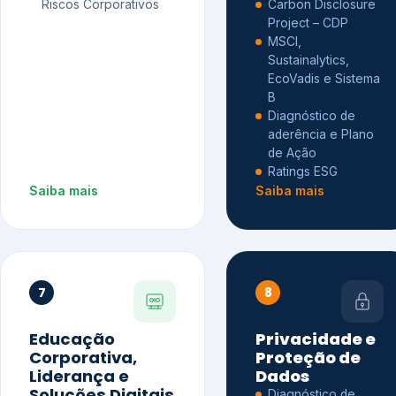
Riscos Corporativos
Carbon Disclosure
Project – CDP
MSCI,
Sustainalytics,
EcoVadis e Sistema
B
Diagnóstico de
aderência e Plano
de Ação
Ratings ESG
Saiba mais
Saiba mais
7
8
Educação
Privacidade e
Corporativa,
Proteção de
Liderança e
Dados
Soluções Digitais
Diagnóstico de