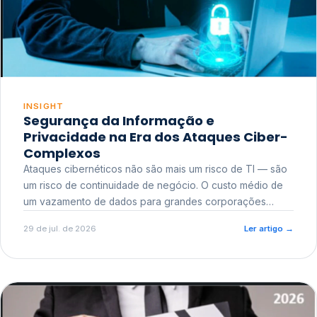
INSIGHT
Segurança da Informação e
Privacidade na Era dos Ataques Ciber-
Complexos
Ataques cibernéticos não são mais um risco de TI — são
um risco de continuidade de negócio. O custo médio de
um vazamento de dados para grandes corporações
ultrapassa a casa dos milhões, sem contar o dano
29 de jul. de 2026
Ler artigo
→
reputacional e o risco regulatório junto a órgãos como a
ANPD.