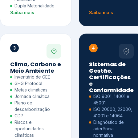
Dupla Materialidade
Saiba mais
Saiba mais
3
4
Clima, Carbono e
Sistemas de
Meio Ambiente
Gestão,
Certificações
Inventário de GEE
e
GHG Protocol
Conformidade
Metas climáticas
Jornada climática
ISO 9001, 14001 e
Plano de
45001
descarbonização
ISO 20000, 22000,
CDP
41001 e 14064
Riscos e
Diagnóstico de
oportunidades
aderência
climáticas
normativa