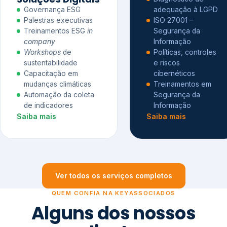
Governança ESG
adequação à LGPD
Palestras executivas
ISO 27001 –
Treinamentos ESG
in
Segurança da
company
Informação
Workshops
de
Políticas, controles
sustentabilidade
e riscos
Capacitação em
cibernéticos
mudanças climáticas
Treinamentos em
Automação da coleta
Segurança da
de indicadores
Informação
Saiba mais
Saiba mais
Ver todos os serviços completos
QUEM CONFIA NA KEYASSOCIADOS
Alguns dos nossos