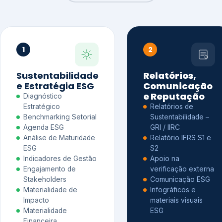
1
2
Sustentabilidade
Relatórios,
e Estratégia ESG
Comunicação
e Reputação
Diagnóstico
Estratégico
Relatórios de
Benchmarking Setorial
Sustentabilidade –
Agenda ESG
GRI / IIRC
Análise de Maturidade
Relatório IFRS S1 e
ESG
S2
Indicadores de Gestão
Apoio na
Engajamento de
verificação externa
Stakeholders
Comunicação ESG
Materialidade de
Infográficos e
Impacto
materiais visuais
Materialidade
ESG
Financeira