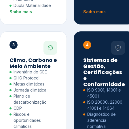
Dupla Materialidade
Saiba mais
Saiba mais
3
4
Clima, Carbono e
Sistemas de
Meio Ambiente
Gestão,
Certificações
Inventário de GEE
e
GHG Protocol
Conformidade
Metas climáticas
Jornada climática
ISO 9001, 14001 e
Plano de
45001
descarbonização
ISO 20000, 22000,
CDP
41001 e 14064
Riscos e
Diagnóstico de
oportunidades
aderência
climáticas
normativa