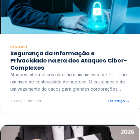
INSIGHT
Segurança da Informação e
Privacidade na Era dos Ataques Ciber-
Complexos
Ataques cibernéticos não são mais um risco de TI — são
um risco de continuidade de negócio. O custo médio de
um vazamento de dados para grandes corporações
ultrapassa a casa dos milhões, sem contar o dano
29 de jul. de 2026
Ler artigo
→
reputacional e o risco regulatório junto a órgãos como a
ANPD.