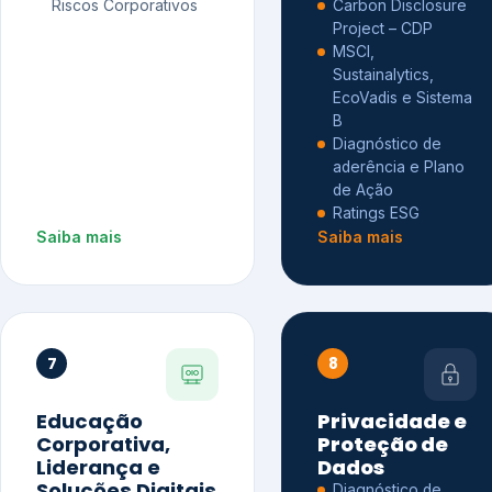
Riscos Corporativos
Carbon Disclosure
Project – CDP
MSCI,
Sustainalytics,
EcoVadis e Sistema
B
Diagnóstico de
aderência e Plano
de Ação
Ratings ESG
Saiba mais
Saiba mais
7
8
Educação
Privacidade e
Corporativa,
Proteção de
Liderança e
Dados
Soluções Digitais
Diagnóstico de