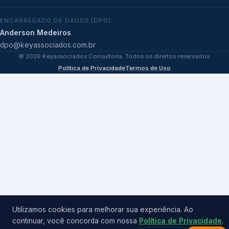
ENCARREGADO DE DADOS (DPO)
Anderson Medeiros
dpo@keyassociados.com.br
©
2026
Keyassociados Consultoria. Todos os direitos reservados.
Política de Privacidade
Termos de Uso
Utilizamos cookies para melhorar sua experiência. Ao
continuar, você concorda com nossa
Política de Privacidade
.