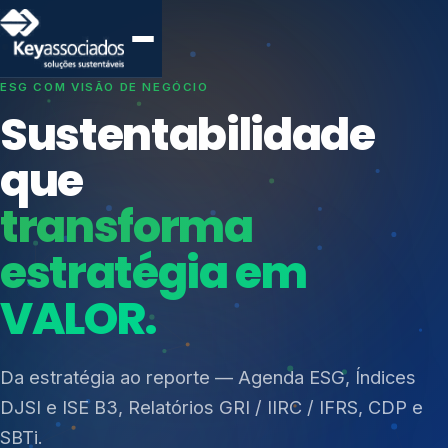
SISTEMAS DE GESTÃO OTIMIZADOS E INTEGRADOS
Conformidade que
protege seu
negócio.
Índices de Mercado
Mudanças Climáticas
Consultoria, auditoria e treinamentos em ISO 27001,
Reputação e Cadeia
ISO 27701, ISO 42001, ISO 37001, ISO 9001, ISO
Reporte Regulatório
14001, ISO 45001, ONA e PNQ — Gestão de
resíduos sólidos (PGRS/PMGRS).