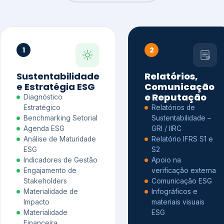
1
2
Sustentabilidade
Relatórios,
e Estratégia ESG
Comunicação
e Reputação
Diagnóstico
Estratégico
Relatórios de
Benchmarking Setorial
Sustentabilidade –
Agenda ESG
GRI / IIRC
Análise de Maturidade
Relatório IFRS S1 e
ESG
S2
Indicadores de Gestão
Apoio na
Engajamento de
verificação externa
Stakeholders
Comunicação ESG
Materialidade de
Infográficos e
Impacto
materiais visuais
Materialidade
ESG
Financeira