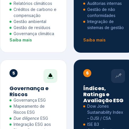
Relatórios climáticos
Auditorias internas
Créditos de carbono e
Gestão de não
compensação
conformidades
Gestão ambiental
Integração de
Gestão de resíduos
sistemas de gestão
Governança climática
Saiba mais
Saiba mais
5
6
Governança e
Índices,
Riscos
Ratings e
Avaliação ESG
Governança ESG
Mapeamento de
Dow Jones
Riscos ESG
Sustainability Index
Due diligence
ESG
– DJSI / CSA
Integração ESG aos
ISE B3