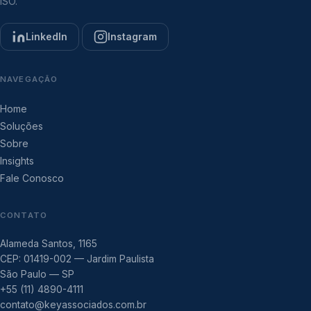
ISO.
LinkedIn
Instagram
NAVEGAÇÃO
Home
Soluções
Sobre
Insights
Fale Conosco
CONTATO
Alameda Santos, 1165
CEP: 01419-002 — Jardim Paulista
São Paulo — SP
+55 (11) 4890-4111
contato@keyassociados.com.br