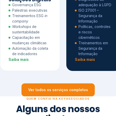
Governança ESG
adequação à LGPD
Palestras executivas
ISO 27001 –
Treinamentos ESG
in
Segurança da
company
Informação
Workshops
de
Políticas, controles
sustentabilidade
e riscos
Capacitação em
cibernéticos
mudanças climáticas
Treinamentos em
Automação da coleta
Segurança da
de indicadores
Informação
Saiba mais
Saiba mais
Ver todos os serviços completos
QUEM CONFIA NA KEYASSOCIADOS
Alguns dos nossos