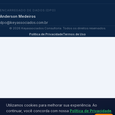
ENCARREGADO DE DADOS (DPO)
Anderson Medeiros
dpo@keyassociados.com.br
©
2026
Keyassociados Consultoria. Todos os direitos reservados.
Política de Privacidade
Termos de Uso
Utilizamos cookies para melhorar sua experiência. Ao
continuar, você concorda com nossa
Política de Privacidade
.