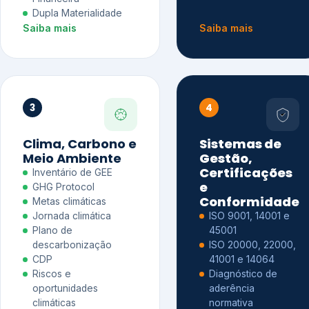
Dupla Materialidade
Saiba mais
Saiba mais
3
4
Clima, Carbono e
Sistemas de
Meio Ambiente
Gestão,
Certificações
Inventário de GEE
e
GHG Protocol
Conformidade
Metas climáticas
Jornada climática
ISO 9001, 14001 e
Plano de
45001
descarbonização
ISO 20000, 22000,
CDP
41001 e 14064
Riscos e
Diagnóstico de
oportunidades
aderência
climáticas
normativa