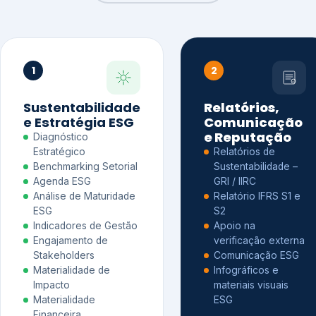
1
2
Sustentabilidade
Relatórios,
e Estratégia ESG
Comunicação
e Reputação
Diagnóstico
Estratégico
Relatórios de
Benchmarking Setorial
Sustentabilidade –
Agenda ESG
GRI / IIRC
Análise de Maturidade
Relatório IFRS S1 e
ESG
S2
Indicadores de Gestão
Apoio na
Engajamento de
verificação externa
Stakeholders
Comunicação ESG
Materialidade de
Infográficos e
Impacto
materiais visuais
Materialidade
ESG
Financeira