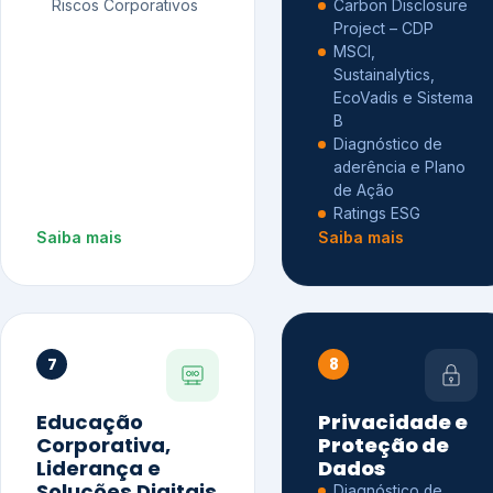
Riscos Corporativos
Carbon Disclosure
Project – CDP
MSCI,
Sustainalytics,
EcoVadis e Sistema
B
Diagnóstico de
aderência e Plano
de Ação
Ratings ESG
Saiba mais
Saiba mais
7
8
Educação
Privacidade e
Corporativa,
Proteção de
Liderança e
Dados
Soluções Digitais
Diagnóstico de