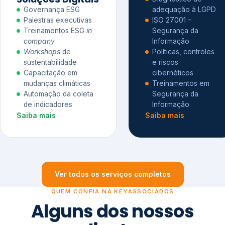
Governança ESG
adequação à LGPD
Palestras executivas
ISO 27001 –
Treinamentos ESG
in
Segurança da
company
Informação
Workshops
de
Políticas, controles
sustentabilidade
e riscos
Capacitação em
cibernéticos
mudanças climáticas
Treinamentos em
Automação da coleta
Segurança da
de indicadores
Informação
Saiba mais
Saiba mais
Ver todos os serviços completos
QUEM CONFIA NA KEYASSOCIADOS
Alguns dos nossos