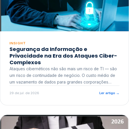
INSIGHT
Segurança da Informação e
Privacidade na Era dos Ataques Ciber-
Complexos
Ataques cibernéticos não são mais um risco de TI — são
um risco de continuidade de negócio. O custo médio de
um vazamento de dados para grandes corporações
ultrapassa a casa dos milhões, sem contar o dano
29 de jul. de 2026
Ler artigo
→
reputacional e o risco regulatório junto a órgãos como a
ANPD.