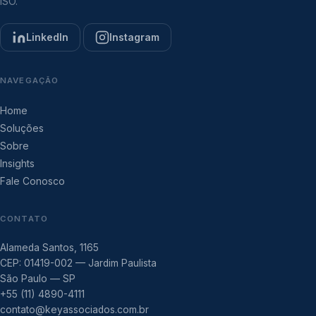
ISO.
LinkedIn
Instagram
NAVEGAÇÃO
Home
Soluções
Sobre
Insights
Fale Conosco
CONTATO
Alameda Santos, 1165
CEP: 01419-002 — Jardim Paulista
São Paulo — SP
+55 (11) 4890-4111
contato@keyassociados.com.br