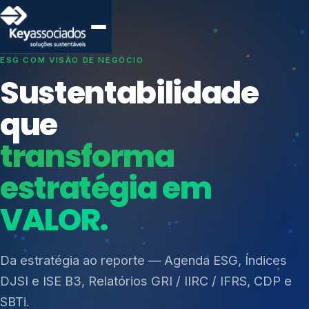
SISTEMAS DE GESTÃO OTIMIZADOS E INTEGRADOS
Conformidade que
protege seu
negócio.
Índices de Mercado
Mudanças Climáticas
Consultoria, auditoria e treinamentos em ISO 27001,
Reputação e Cadeia
ISO 27701, ISO 42001, ISO 37001, ISO 9001, ISO
Reporte Regulatório
14001, ISO 45001, ONA e PNQ — Gestão de
resíduos sólidos (PGRS/PMGRS).