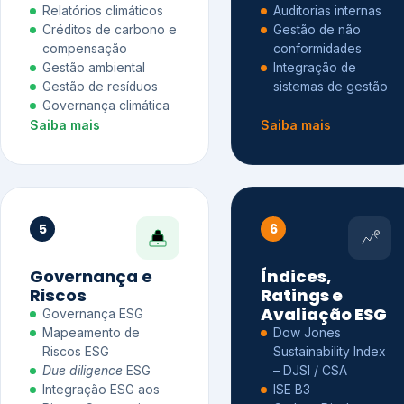
Relatórios climáticos
Auditorias internas
Créditos de carbono e
Gestão de não
compensação
conformidades
Gestão ambiental
Integração de
Gestão de resíduos
sistemas de gestão
Governança climática
Saiba mais
Saiba mais
5
6
Governança e
Índices,
Riscos
Ratings e
Avaliação ESG
Governança ESG
Mapeamento de
Dow Jones
Riscos ESG
Sustainability Index
Due diligence
ESG
– DJSI / CSA
Integração ESG aos
ISE B3