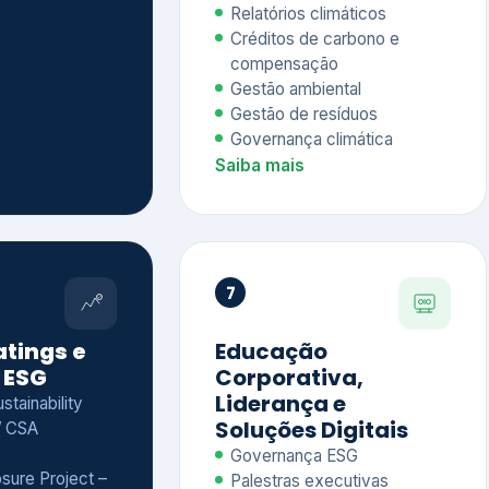
Relatórios climáticos
Créditos de carbono e
compensação
Gestão ambiental
Gestão de resíduos
Governança climática
Saiba mais
7
atings e
Educação
 ESG
Corporativa,
Liderança e
tainability
Soluções Digitais
/ CSA
Governança ESG
sure Project –
Palestras executivas