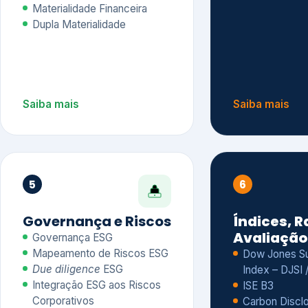
Materialidade Financeira
Dupla Materialidade
Saiba mais
Saiba mais
5
6
Governança e Riscos
Índices, R
Avaliação
Governança ESG
Mapeamento de Riscos ESG
Dow Jones Sus
Due diligence
ESG
Index – DJSI 
Integração ESG aos Riscos
ISE B3
Corporativos
Carbon Disclo