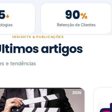
5
90
%
+
logias
Retenção de Clientes
INSIGHTS & PUBLICAÇÕES
ltimos artigos
es e tendências