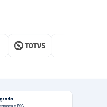
tegrada
vernança e ESG.