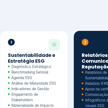
1
2
Sustentabilidade e
Relatórios
Estratégia ESG
Comunica
Reputaçã
Diagnóstico Estratégico
Benchmarking Setorial
Relatórios de
Agenda ESG
Sustentabilida
Análise de Maturidade ESG
Relatório IFR
Indicadores de Gestão
Apoio na veri
Engajamento de
Comunicação
Stakeholders
Infográficos 
Materialidade de Impacto
visuais ESG