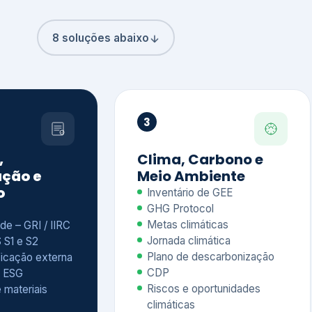
8 soluções abaixo
3
,
Clima, Carbono e
ção e
Meio Ambiente
o
Inventário de GEE
GHG Protocol
Metas climáticas
de – GRI / IIRC
Jornada climática
S S1 e S2
Plano de descarbonização
ficação externa
CDP
 ESG
Riscos e oportunidades
e materiais
climáticas