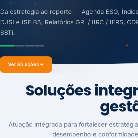
ISO 27701, ISO 42001, ISO 37001, ISO 9001, IS
14001, ISO 45001, ONA e PNQ — Gestão de re
sólidos (PGRS/PMGRS).
Ver Soluções
Soluções integ
gest
Atuação integrada para fortalecer estratégia
desempenho e conformidade