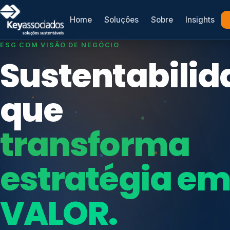
Home
Soluções
Sobre
Insights
SISTEMAS DE GESTÃO OTIMIZADOS E INTEGRADOS
Conformidad
que
protege seu
Índices de Mercado
negócio.
Mudanças Climáticas
Reputação e Cadeia
Reporte Regulatório
Consultoria, auditoria e treinamentos em ISO 2