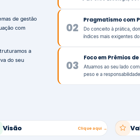
temas de gestão
Pragmatismo com P
02
tuação com
Do conceito à prática, d
índices mais exigentes d
struturamos a
Foco em Prêmios de 
iva do seu
03
Atuamos ao seu lado com
peso e a responsabilidade
Visão
Va
Clique aqui →