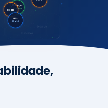
LGPD
Mudanças
Riscos
Climáticas
IFRS
S1 e S2
EcoVadis
Processos
bilidade,