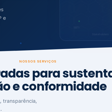
O
síduos
SBTi
Stakeholders
NOSSOS SERVIÇOS
radas para sustenta
ão e conformidade
, transparência,
.