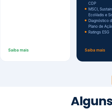
CDP
MSCI, Sustain
EcoVadis e S
Diagnóstico d
Plano de Açã
Ratings ESG
Saiba mais
Saiba mais
Alguns