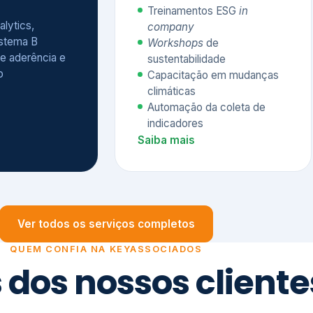
Treinamentos ESG
in
alytics,
company
istema B
Workshops
de
e aderência e
sustentabilidade
o
Capacitação em mudanças
climáticas
Automação da coleta de
indicadores
Saiba mais
Ver todos os serviços completos
QUEM CONFIA NA KEYASSOCIADOS
 dos nossos cliente