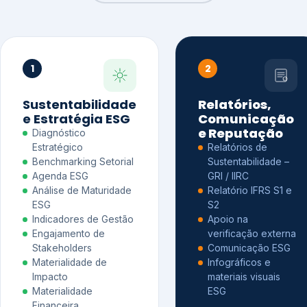
1
2
Sustentabilidade
Relatórios,
e Estratégia ESG
Comunicação
e Reputação
Diagnóstico
Estratégico
Relatórios de
Benchmarking Setorial
Sustentabilidade –
Agenda ESG
GRI / IIRC
Análise de Maturidade
Relatório IFRS S1 e
ESG
S2
Indicadores de Gestão
Apoio na
Engajamento de
verificação externa
Stakeholders
Comunicação ESG
Materialidade de
Infográficos e
Impacto
materiais visuais
Materialidade
ESG
Financeira