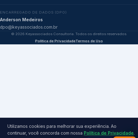
ENCARREGADO DE DADOS (DPO)
Anderson Medeiros
dpo@keyassociados.com.br
©
2026
Keyassociados Consultoria. Todos os direitos reservados.
Política de Privacidade
Termos de Uso
Utilizamos cookies para melhorar sua experiência. Ao
continuar, você concorda com nossa
Política de Privacidade
.