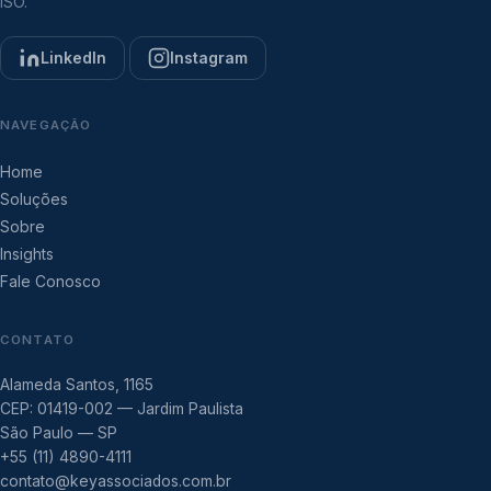
ISO.
LinkedIn
Instagram
NAVEGAÇÃO
Home
Soluções
Sobre
Insights
Fale Conosco
CONTATO
Alameda Santos, 1165
CEP: 01419-002 — Jardim Paulista
São Paulo — SP
+55 (11) 4890-4111
contato@keyassociados.com.br