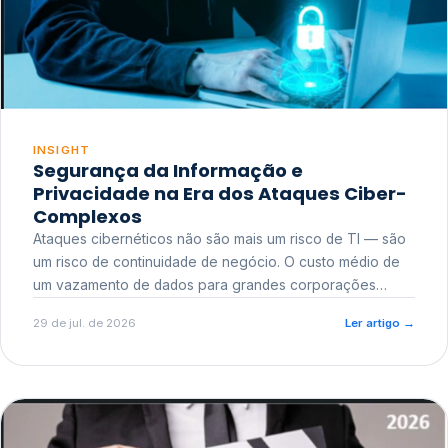
INSIGHT
Segurança da Informação e
Privacidade na Era dos Ataques Ciber-
Complexos
Ataques cibernéticos não são mais um risco de TI — são
um risco de continuidade de negócio. O custo médio de
um vazamento de dados para grandes corporações
ultrapassa a casa dos milhões, sem contar o dano
29 de jul. de 2026
Ler artigo
→
reputacional e o risco regulatório junto a órgãos como a
ANPD.