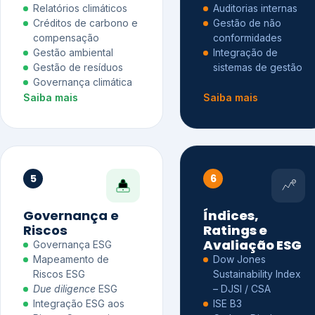
Relatórios climáticos
Auditorias internas
Créditos de carbono e
Gestão de não
compensação
conformidades
Gestão ambiental
Integração de
Gestão de resíduos
sistemas de gestão
Governança climática
Saiba mais
Saiba mais
5
6
Governança e
Índices,
Riscos
Ratings e
Avaliação ESG
Governança ESG
Mapeamento de
Dow Jones
Riscos ESG
Sustainability Index
Due diligence
ESG
– DJSI / CSA
Integração ESG aos
ISE B3