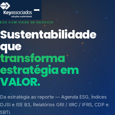
SISTEMAS DE GESTÃO OTIMIZADOS E INTEGRADOS
Conformidade que
protege seu
negócio.
Índices de Mercado
Mudanças Climáticas
Consultoria, auditoria e treinamentos em ISO 27001,
Reputação e Cadeia
ISO 27701, ISO 42001, ISO 37001, ISO 9001, ISO
Reporte Regulatório
14001, ISO 45001, ONA e PNQ — Gestão de
resíduos sólidos (PGRS/PMGRS).