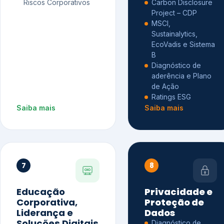
Riscos Corporativos
Carbon Disclosure
Project – CDP
MSCI,
Sustainalytics,
EcoVadis e Sistema
B
Diagnóstico de
aderência e Plano
de Ação
Ratings ESG
Saiba mais
Saiba mais
7
8
Educação
Privacidade e
Corporativa,
Proteção de
Liderança e
Dados
Soluções Digitais
Diagnóstico de