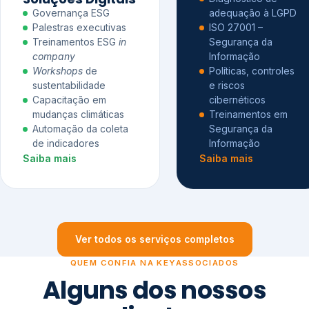
Governança ESG
adequação à LGPD
Palestras executivas
ISO 27001 –
Treinamentos ESG
in
Segurança da
company
Informação
Workshops
de
Políticas, controles
sustentabilidade
e riscos
Capacitação em
cibernéticos
mudanças climáticas
Treinamentos em
Automação da coleta
Segurança da
de indicadores
Informação
Saiba mais
Saiba mais
Ver todos os serviços completos
QUEM CONFIA NA KEYASSOCIADOS
Alguns dos nossos