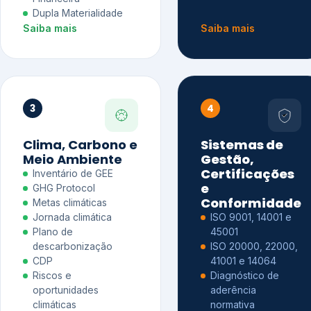
Dupla Materialidade
Saiba mais
Saiba mais
3
4
Clima, Carbono e
Sistemas de
Meio Ambiente
Gestão,
Certificações
Inventário de GEE
e
GHG Protocol
Conformidade
Metas climáticas
Jornada climática
ISO 9001, 14001 e
Plano de
45001
descarbonização
ISO 20000, 22000,
CDP
41001 e 14064
Riscos e
Diagnóstico de
oportunidades
aderência
climáticas
normativa