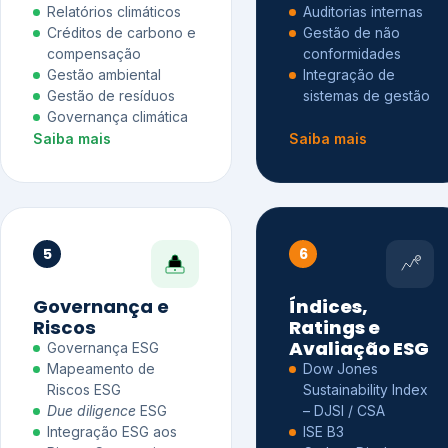
Relatórios climáticos
Auditorias internas
Créditos de carbono e
Gestão de não
compensação
conformidades
Gestão ambiental
Integração de
Gestão de resíduos
sistemas de gestão
Governança climática
Saiba mais
Saiba mais
5
6
Governança e
Índices,
Riscos
Ratings e
Avaliação ESG
Governança ESG
Mapeamento de
Dow Jones
Riscos ESG
Sustainability Index
Due diligence
ESG
– DJSI / CSA
Integração ESG aos
ISE B3