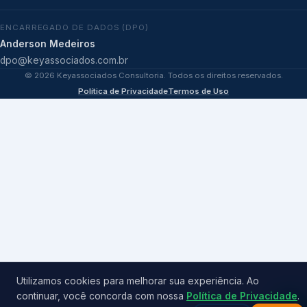
ENCARREGADO DE DADOS (DPO)
Anderson Medeiros
dpo@keyassociados.com.br
©
2026
Keyassociados Consultoria. Todos os direitos reservados.
Política de Privacidade
Termos de Uso
Utilizamos cookies para melhorar sua experiência. Ao
continuar, você concorda com nossa
Política de Privacidade
.