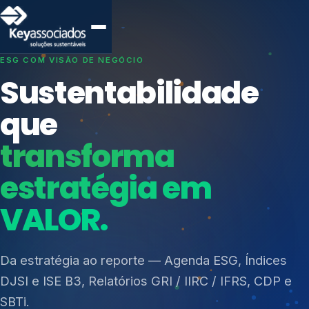
SISTEMAS DE GESTÃO OTIMIZADOS E INTEGRADOS
Conformidade que
protege seu
negócio.
Índices de Mercado
Mudanças Climáticas
Consultoria, auditoria e treinamentos em ISO 27001,
Reputação e Cadeia
ISO 27701, ISO 42001, ISO 37001, ISO 9001, ISO
Reporte Regulatório
14001, ISO 45001, ONA e PNQ — Gestão de
resíduos sólidos (PGRS/PMGRS).