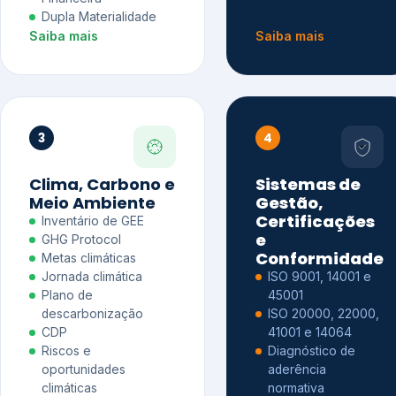
Dupla Materialidade
Saiba mais
Saiba mais
3
4
Clima, Carbono e
Sistemas de
Meio Ambiente
Gestão,
Certificações
Inventário de GEE
e
GHG Protocol
Conformidade
Metas climáticas
Jornada climática
ISO 9001, 14001 e
Plano de
45001
descarbonização
ISO 20000, 22000,
CDP
41001 e 14064
Riscos e
Diagnóstico de
oportunidades
aderência
climáticas
normativa