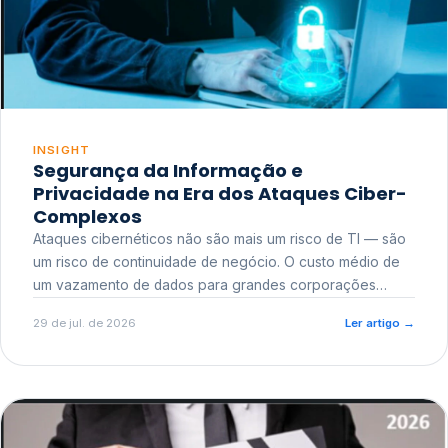
INSIGHT
Segurança da Informação e
Privacidade na Era dos Ataques Ciber-
Complexos
Ataques cibernéticos não são mais um risco de TI — são
um risco de continuidade de negócio. O custo médio de
um vazamento de dados para grandes corporações
ultrapassa a casa dos milhões, sem contar o dano
29 de jul. de 2026
Ler artigo
→
reputacional e o risco regulatório junto a órgãos como a
ANPD.