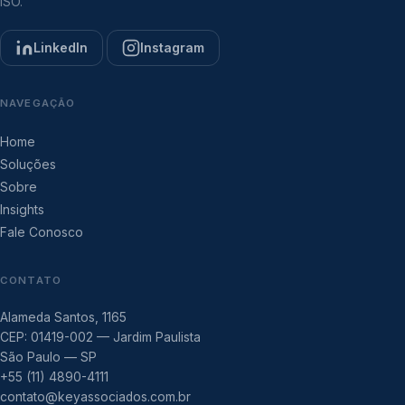
ISO.
LinkedIn
Instagram
NAVEGAÇÃO
Home
Soluções
Sobre
Insights
Fale Conosco
CONTATO
Alameda Santos, 1165
CEP: 01419-002 — Jardim Paulista
São Paulo — SP
+55 (11) 4890-4111
contato@keyassociados.com.br