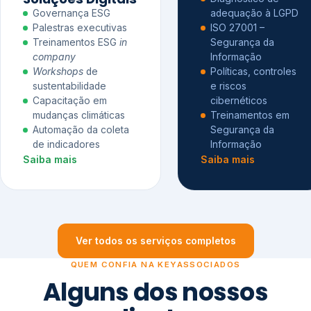
Governança ESG
adequação à LGPD
Palestras executivas
ISO 27001 –
Treinamentos ESG
in
Segurança da
company
Informação
Workshops
de
Políticas, controles
sustentabilidade
e riscos
Capacitação em
cibernéticos
mudanças climáticas
Treinamentos em
Automação da coleta
Segurança da
de indicadores
Informação
Saiba mais
Saiba mais
Ver todos os serviços completos
QUEM CONFIA NA KEYASSOCIADOS
Alguns dos nossos