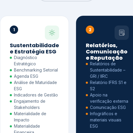
1
2
Sustentabilidade
Relatórios,
e Estratégia ESG
Comunicação
e Reputação
Diagnóstico
Estratégico
Relatórios de
Benchmarking Setorial
Sustentabilidade –
Agenda ESG
GRI / IIRC
Análise de Maturidade
Relatório IFRS S1 e
ESG
S2
Indicadores de Gestão
Apoio na
Engajamento de
verificação externa
Stakeholders
Comunicação ESG
Materialidade de
Infográficos e
Impacto
materiais visuais
Materialidade
ESG
Financeira