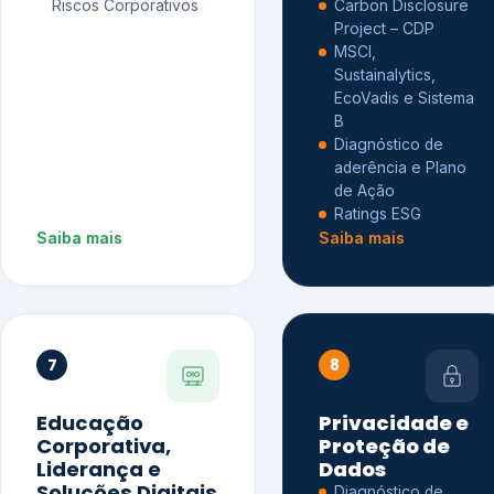
Riscos Corporativos
Carbon Disclosure
Project – CDP
MSCI,
Sustainalytics,
EcoVadis e Sistema
B
Diagnóstico de
aderência e Plano
de Ação
Ratings ESG
Saiba mais
Saiba mais
7
8
Educação
Privacidade e
Corporativa,
Proteção de
Liderança e
Dados
Soluções Digitais
Diagnóstico de