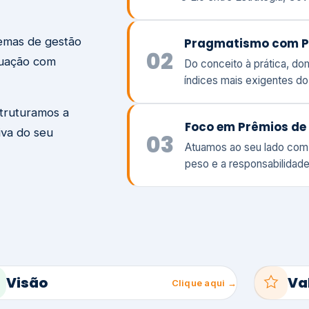
temas de gestão
Pragmatismo com P
02
tuação com
Do conceito à prática, d
índices mais exigentes d
struturamos a
Foco em Prêmios de 
iva do seu
03
Atuamos ao seu lado com
peso e a responsabilidade
Visão
Va
Clique aqui →