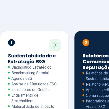
1
2
Sustentabilidade e
Relatórios
Estratégia ESG
Comunica
Reputaçã
Diagnóstico Estratégico
Benchmarking Setorial
Relatórios de
Agenda ESG
Sustentabilida
Análise de Maturidade ESG
Relatório IFR
Indicadores de Gestão
Apoio na veri
Engajamento de
Comunicação
Stakeholders
Infográficos 
Materialidade de Impacto
visuais ESG