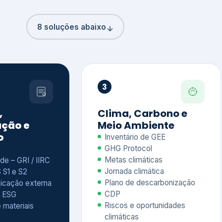
8 soluções abaixo
3
,
Clima, Carbono e
ção e
Meio Ambiente
o
Inventário de GEE
GHG Protocol
Metas climáticas
de – GRI / IIRC
Jornada climática
S S1 e S2
Plano de descarbonização
ficação externa
CDP
 ESG
Riscos e oportunidades
e materiais
climáticas