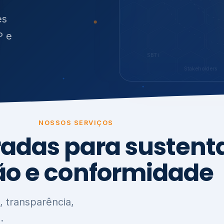
O
síduos
SBTi
Stakeholders
NOSSOS SERVIÇOS
radas para sustenta
ão e conformidade
, transparência,
.