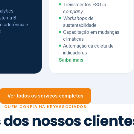
Treinamentos ESG
in
alytics,
company
istema B
Workshops
de
e aderência e
sustentabilidade
o
Capacitação em mudanças
climáticas
Automação da coleta de
indicadores
Saiba mais
Ver todos os serviços completos
QUEM CONFIA NA KEYASSOCIADOS
 dos nossos cliente