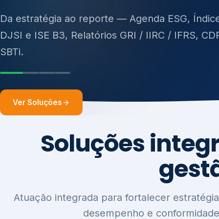
ISO 27701, ISO 42001, ISO 37001, ISO 9001, IS
14001, ISO 45001, ONA e PNQ — Gestão de re
sólidos (PGRS/PMGRS).
Ver Soluções
Soluções integ
gest
Atuação integrada para fortalecer estratégia
desempenho e conformidade