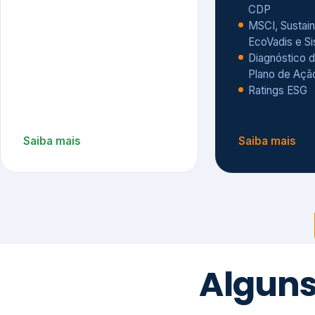
CDP
MSCI, Sustain
EcoVadis e S
Diagnóstico d
Plano de Açã
Ratings ESG
Saiba mais
Saiba mais
Alguns