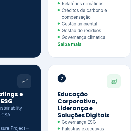
Relatórios climáticos
Créditos de carbono e
compensação
Gestão ambiental
Gestão de resíduos
Governança climática
Saiba mais
7
atings e
Educação
 ESG
Corporativa,
Liderança e
tainability
Soluções Digitais
/ CSA
Governança ESG
sure Project –
Palestras executivas