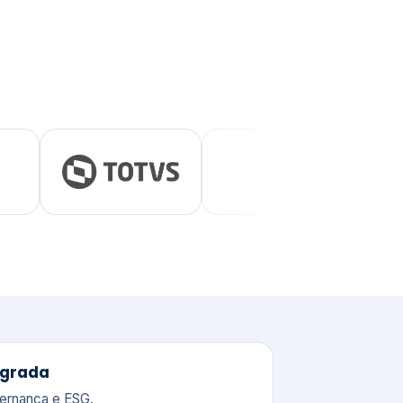
tegrada
vernança e ESG.