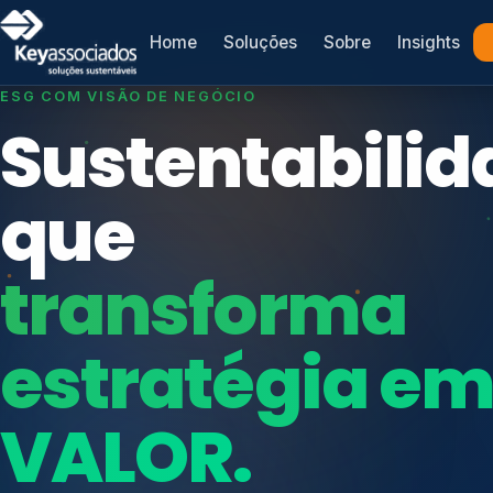
Home
Soluções
Sobre
Insights
SISTEMAS DE GESTÃO OTIMIZADOS E INTEGRADOS
Conformidad
que
protege seu
Índices de Mercado
negócio.
Mudanças Climáticas
Reputação e Cadeia
Reporte Regulatório
Consultoria, auditoria e treinamentos em ISO 2