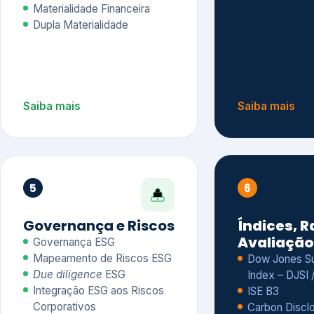
Materialidade Financeira
Dupla Materialidade
Saiba mais
Saiba mais
5
6
Governança e Riscos
Índices, R
Avaliação
Governança ESG
Mapeamento de Riscos ESG
Dow Jones Sus
Due diligence
ESG
Index – DJSI 
Integração ESG aos Riscos
ISE B3
Corporativos
Carbon Disclo