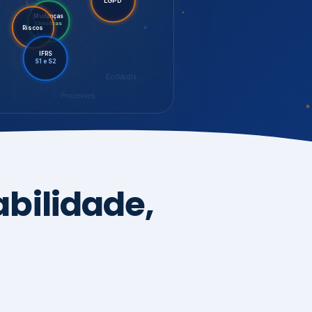
LGPD
Riscos
Mudanças
Climáticas
IFRS
S1 e S2
EcoVadis
Processos
bilidade,