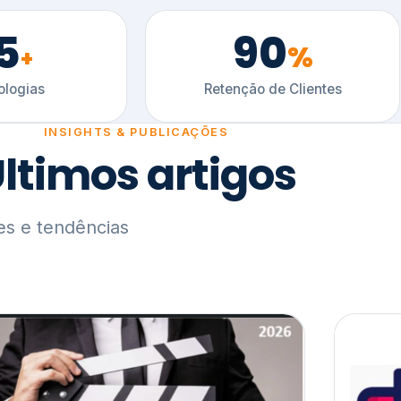
5
90
%
+
logias
Retenção de Clientes
INSIGHTS & PUBLICAÇÕES
ltimos artigos
es e tendências