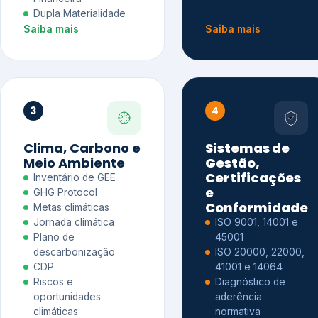
Dupla Materialidade
Saiba mais
Saiba mais
3
4
Clima, Carbono e
Sistemas de
Meio Ambiente
Gestão,
Certificações
Inventário de GEE
e
GHG Protocol
Conformidade
Metas climáticas
Jornada climática
ISO 9001, 14001 e
Plano de
45001
descarbonização
ISO 20000, 22000,
CDP
41001 e 14064
Riscos e
Diagnóstico de
oportunidades
aderência
climáticas
normativa