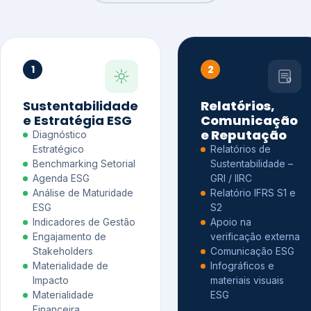
1
2
Sustentabilidade
Relatórios,
e Estratégia ESG
Comunicação
e Reputação
Diagnóstico
Estratégico
Relatórios de
Benchmarking Setorial
Sustentabilidade –
Agenda ESG
GRI / IIRC
Análise de Maturidade
Relatório IFRS S1 e
ESG
S2
Indicadores de Gestão
Apoio na
Engajamento de
verificação externa
Stakeholders
Comunicação ESG
Materialidade de
Infográficos e
Impacto
materiais visuais
Materialidade
ESG
Financeira