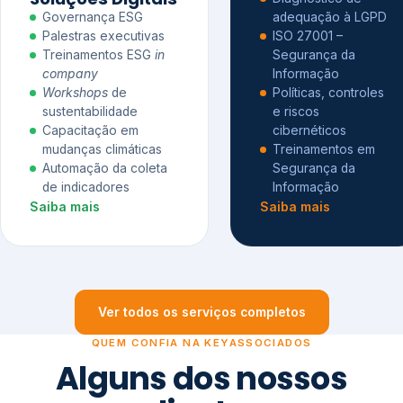
Governança ESG
adequação à LGPD
Palestras executivas
ISO 27001 –
Treinamentos ESG
in
Segurança da
company
Informação
Workshops
de
Políticas, controles
sustentabilidade
e riscos
Capacitação em
cibernéticos
mudanças climáticas
Treinamentos em
Automação da coleta
Segurança da
de indicadores
Informação
Saiba mais
Saiba mais
Ver todos os serviços completos
QUEM CONFIA NA KEYASSOCIADOS
Alguns dos nossos