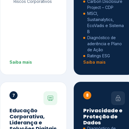
Riscos Corporativos
Carbon Disclosure
Project – CDP
MSCI,
Sustainalytics,
EcoVadis e Sistema
B
Diagnóstico de
aderência e Plano
de Ação
Ratings ESG
Saiba mais
Saiba mais
7
8
Educação
Privacidade e
Corporativa,
Proteção de
Liderança e
Dados
Soluções Digitais
Diagnóstico de