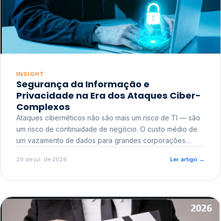
INSIGHT
Segurança da Informação e
Privacidade na Era dos Ataques Ciber-
Complexos
Ataques cibernéticos não são mais um risco de TI — são
um risco de continuidade de negócio. O custo médio de
um vazamento de dados para grandes corporações
ultrapassa a casa dos milhões, sem contar o dano
29 de jul. de 2026
Ler artigo
→
reputacional e o risco regulatório junto a órgãos como a
ANPD.