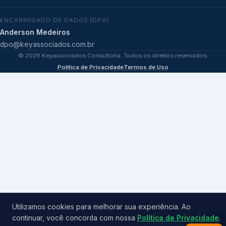
ENCARREGADO DE DADOS (DPO)
Anderson Medeiros
dpo@keyassociados.com.br
©
2026
Keyassociados Consultoria. Todos os direitos reservados.
Política de Privacidade
Termos de Uso
Utilizamos cookies para melhorar sua experiência. Ao
continuar, você concorda com nossa
Política de Privacidade
.