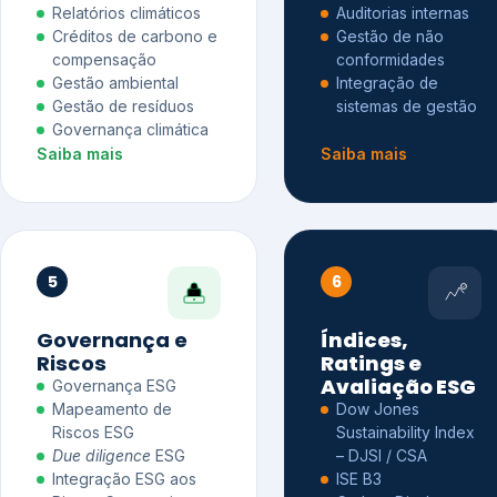
Relatórios climáticos
Auditorias internas
Créditos de carbono e
Gestão de não
compensação
conformidades
Gestão ambiental
Integração de
Gestão de resíduos
sistemas de gestão
Governança climática
Saiba mais
Saiba mais
5
6
Governança e
Índices,
Riscos
Ratings e
Avaliação ESG
Governança ESG
Mapeamento de
Dow Jones
Riscos ESG
Sustainability Index
Due diligence
ESG
– DJSI / CSA
Integração ESG aos
ISE B3