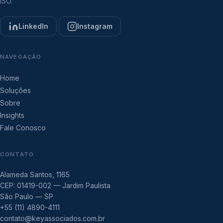
ISO.
LinkedIn
Instagram
NAVEGAÇÃO
Home
Soluções
Sobre
Insights
Fale Conosco
CONTATO
Alameda Santos, 1165
CEP: 01419-002 — Jardim Paulista
São Paulo — SP
+55 (11) 4890-4111
contato@keyassociados.com.br