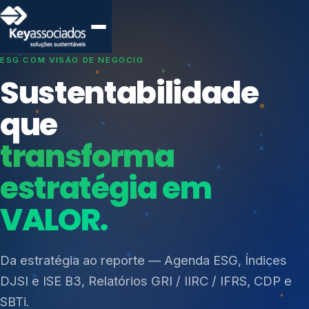
SISTEMAS DE GESTÃO OTIMIZADOS E INTEGRADOS
Conformidade que
protege seu
negócio.
Índices de Mercado
Mudanças Climáticas
Consultoria, auditoria e treinamentos em ISO 27001,
Reputação e Cadeia
ISO 27701, ISO 42001, ISO 37001, ISO 9001, ISO
Reporte Regulatório
14001, ISO 45001, ONA e PNQ — Gestão de
resíduos sólidos (PGRS/PMGRS).