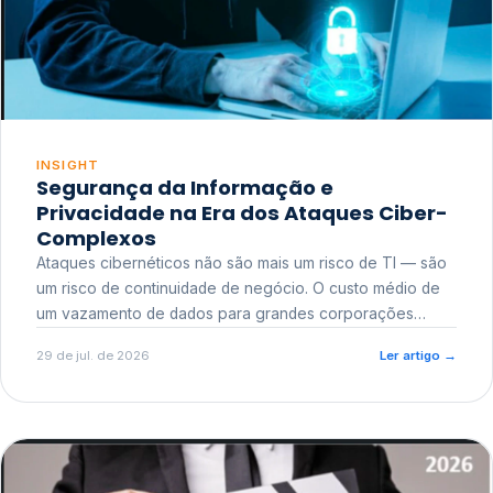
INSIGHT
Segurança da Informação e
Privacidade na Era dos Ataques Ciber-
Complexos
Ataques cibernéticos não são mais um risco de TI — são
um risco de continuidade de negócio. O custo médio de
um vazamento de dados para grandes corporações
ultrapassa a casa dos milhões, sem contar o dano
29 de jul. de 2026
Ler artigo
→
reputacional e o risco regulatório junto a órgãos como a
ANPD.