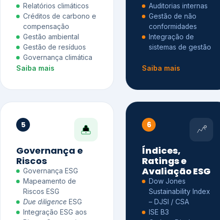
Relatórios climáticos
Auditorias internas
Créditos de carbono e
Gestão de não
compensação
conformidades
Gestão ambiental
Integração de
Gestão de resíduos
sistemas de gestão
Governança climática
Saiba mais
Saiba mais
5
6
Governança e
Índices,
Riscos
Ratings e
Avaliação ESG
Governança ESG
Mapeamento de
Dow Jones
Riscos ESG
Sustainability Index
Due diligence
ESG
– DJSI / CSA
Integração ESG aos
ISE B3