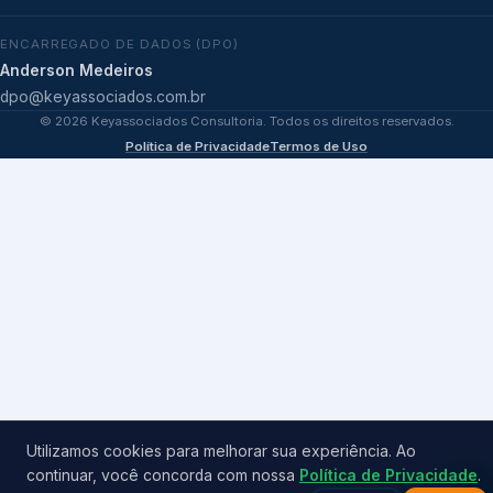
ENCARREGADO DE DADOS (DPO)
Anderson Medeiros
dpo@keyassociados.com.br
©
2026
Keyassociados Consultoria. Todos os direitos reservados.
Política de Privacidade
Termos de Uso
Utilizamos cookies para melhorar sua experiência. Ao
continuar, você concorda com nossa
Política de Privacidade
.