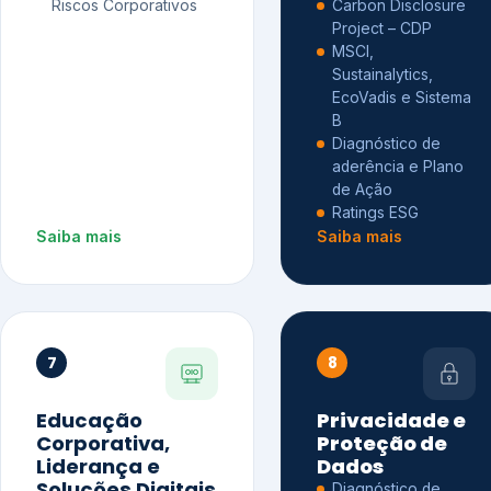
Riscos Corporativos
Carbon Disclosure
Project – CDP
MSCI,
Sustainalytics,
EcoVadis e Sistema
B
Diagnóstico de
aderência e Plano
de Ação
Ratings ESG
Saiba mais
Saiba mais
7
8
Educação
Privacidade e
Corporativa,
Proteção de
Liderança e
Dados
Soluções Digitais
Diagnóstico de