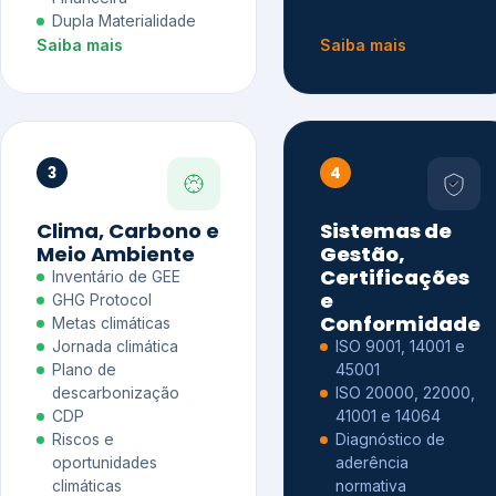
Dupla Materialidade
Saiba mais
Saiba mais
3
4
Clima, Carbono e
Sistemas de
Meio Ambiente
Gestão,
Certificações
Inventário de GEE
e
GHG Protocol
Conformidade
Metas climáticas
Jornada climática
ISO 9001, 14001 e
Plano de
45001
descarbonização
ISO 20000, 22000,
CDP
41001 e 14064
Riscos e
Diagnóstico de
oportunidades
aderência
climáticas
normativa