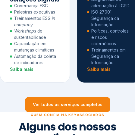
Governança ESG
adequação à LGPD
Palestras executivas
ISO 27001 –
Treinamentos ESG
in
Segurança da
company
Informação
Workshops
de
Políticas, controles
sustentabilidade
e riscos
Capacitação em
cibernéticos
mudanças climáticas
Treinamentos em
Automação da coleta
Segurança da
de indicadores
Informação
Saiba mais
Saiba mais
Ver todos os serviços completos
QUEM CONFIA NA KEYASSOCIADOS
Alguns dos nossos