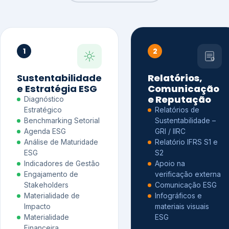
1
2
Sustentabilidade
Relatórios,
e Estratégia ESG
Comunicação
e Reputação
Diagnóstico
Estratégico
Relatórios de
Benchmarking Setorial
Sustentabilidade –
Agenda ESG
GRI / IIRC
Análise de Maturidade
Relatório IFRS S1 e
ESG
S2
Indicadores de Gestão
Apoio na
Engajamento de
verificação externa
Stakeholders
Comunicação ESG
Materialidade de
Infográficos e
Impacto
materiais visuais
Materialidade
ESG
Financeira