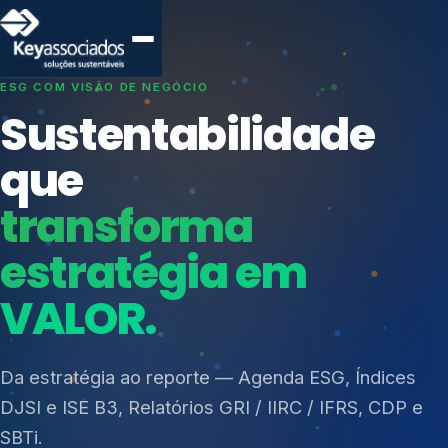
SISTEMAS DE GESTÃO OTIMIZADOS E INTEGRADOS
Conformidade que
protege seu
negócio.
Índices de Mercado
Mudanças Climáticas
Consultoria, auditoria e treinamentos em ISO 27001,
Reputação e Cadeia
ISO 27701, ISO 42001, ISO 37001, ISO 9001, ISO
Reporte Regulatório
14001, ISO 45001, ONA e PNQ — Gestão de
resíduos sólidos (PGRS/PMGRS).