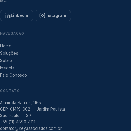
ISO.
LinkedIn
Instagram
NAVEGAÇÃO
Home
Soluções
Sobre
Insights
Fale Conosco
CONTATO
Alameda Santos, 1165
CEP: 01419-002 — Jardim Paulista
São Paulo — SP
+55 (11) 4890-4111
contato@keyassociados.com.br