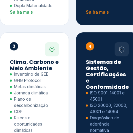
Dupla Materialidade
Saiba mais
Saiba mais
3
4
Clima, Carbono e
Sistemas de
Meio Ambiente
Gestão,
Certificações
Inventário de GEE
e
GHG Protocol
Conformidade
Metas climáticas
Jornada climática
ISO 9001, 14001 e
Plano de
45001
descarbonização
ISO 20000, 22000,
CDP
41001 e 14064
Riscos e
Diagnóstico de
oportunidades
aderência
climáticas
normativa