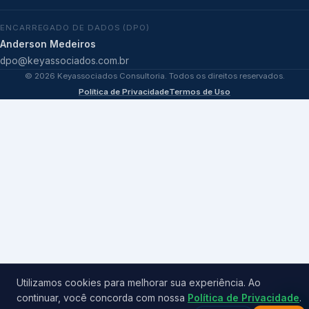
ENCARREGADO DE DADOS (DPO)
Anderson Medeiros
dpo@keyassociados.com.br
©
2026
Keyassociados Consultoria. Todos os direitos reservados.
Política de Privacidade
Termos de Uso
Utilizamos cookies para melhorar sua experiência. Ao
continuar, você concorda com nossa
Política de Privacidade
.