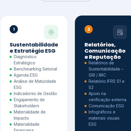
1
2
Sustentabilidade
Relatórios,
e Estratégia ESG
Comunicação
e Reputação
Diagnóstico
Estratégico
Relatórios de
Benchmarking Setorial
Sustentabilidade –
Agenda ESG
GRI / IIRC
Análise de Maturidade
Relatório IFRS S1 e
ESG
S2
Indicadores de Gestão
Apoio na
Engajamento de
verificação externa
Stakeholders
Comunicação ESG
Materialidade de
Infográficos e
Impacto
materiais visuais
Materialidade
ESG
Financeira