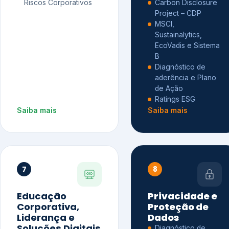
Riscos Corporativos
Carbon Disclosure
Project – CDP
MSCI,
Sustainalytics,
EcoVadis e Sistema
B
Diagnóstico de
aderência e Plano
de Ação
Ratings ESG
Saiba mais
Saiba mais
7
8
Educação
Privacidade e
Corporativa,
Proteção de
Liderança e
Dados
Soluções Digitais
Diagnóstico de