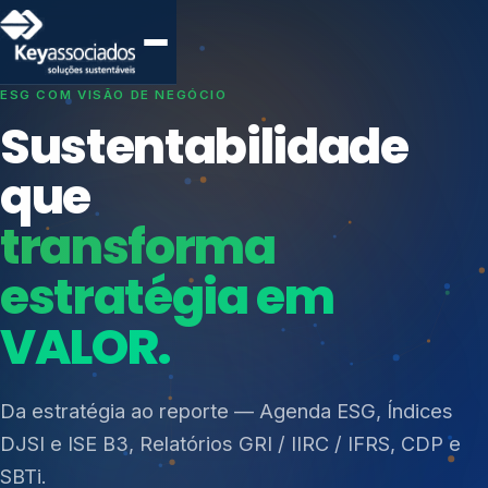
SISTEMAS DE GESTÃO OTIMIZADOS E INTEGRADOS
Conformidade que
protege seu
negócio.
Índices de Mercado
Mudanças Climáticas
Consultoria, auditoria e treinamentos em ISO 27001,
Reputação e Cadeia
ISO 27701, ISO 42001, ISO 37001, ISO 9001, ISO
Reporte Regulatório
14001, ISO 45001, ONA e PNQ — Gestão de
resíduos sólidos (PGRS/PMGRS).