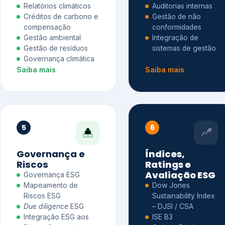
Relatórios climáticos
Auditorias internas
Créditos de carbono e
Gestão de não
compensação
conformidades
Gestão ambiental
Integração de
Gestão de resíduos
sistemas de gestão
Governança climática
Saiba mais
Saiba mais
5
6
Governança e
Índices,
Riscos
Ratings e
Avaliação ESG
Governança ESG
Mapeamento de
Dow Jones
Riscos ESG
Sustainability Index
Due diligence
ESG
– DJSI / CSA
Integração ESG aos
ISE B3