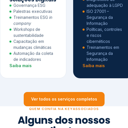
Governança ESG
adequação à LGPD
Palestras executivas
ISO 27001 –
Treinamentos ESG
in
Segurança da
company
Informação
Workshops
de
Políticas, controles
sustentabilidade
e riscos
Capacitação em
cibernéticos
mudanças climáticas
Treinamentos em
Automação da coleta
Segurança da
de indicadores
Informação
Saiba mais
Saiba mais
Ver todos os serviços completos
QUEM CONFIA NA KEYASSOCIADOS
Alguns dos nossos