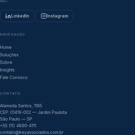
ISO.
LinkedIn
Instagram
NAVEGAÇÃO
Home
Soluções
Sobre
Insights
Fale Conosco
CONTATO
Alameda Santos, 1165
CEP: 01419-002 — Jardim Paulista
São Paulo — SP
+55 (11) 4890-4111
contato@keyassociados.com.br