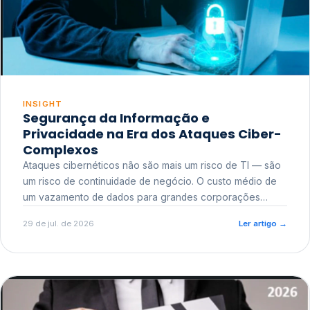
INSIGHT
Segurança da Informação e
Privacidade na Era dos Ataques Ciber-
Complexos
Ataques cibernéticos não são mais um risco de TI — são
um risco de continuidade de negócio. O custo médio de
um vazamento de dados para grandes corporações
ultrapassa a casa dos milhões, sem contar o dano
29 de jul. de 2026
Ler artigo
→
reputacional e o risco regulatório junto a órgãos como a
ANPD.