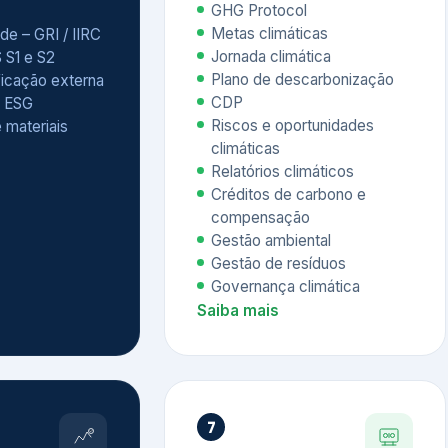
Relatórios climáticos
Créditos de carbono e
compensação
Gestão ambiental
Gestão de resíduos
Governança climática
Saiba mais
7
atings e
Educação
 ESG
Corporativa,
Liderança e
tainability
Soluções Digitais
/ CSA
Governança ESG
sure Project –
Palestras executivas