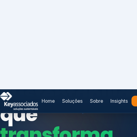
Home
Soluções
Sobre
Insights
SISTEMAS DE GESTÃO OTIMIZADOS E INTEGRADOS
Conformidad
que
protege seu
Índices de Mercado
negócio.
Mudanças Climáticas
Reputação e Cadeia
Reporte Regulatório
Consultoria, auditoria e treinamentos em ISO 2