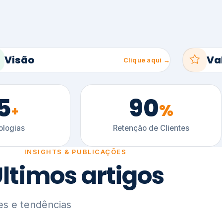
5
90
%
+
logias
Retenção de Clientes
INSIGHTS & PUBLICAÇÕES
ltimos artigos
es e tendências