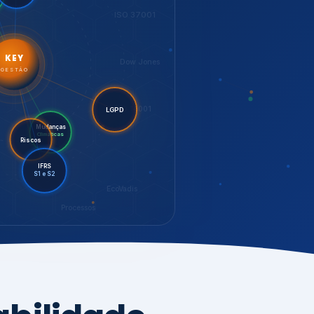
LGPD
Mudanças
Riscos
Climáticas
IFRS
S1 e S2
EcoVadis
Processos
bilidade,