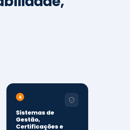
4
Sistemas de
Gestão,
Certificações e
Conformidade
ISO 9001, 14001 e 45001
ISO 20000, 22000, 41001 e
14064
Diagnóstico de aderência
normativa
Auditorias internas