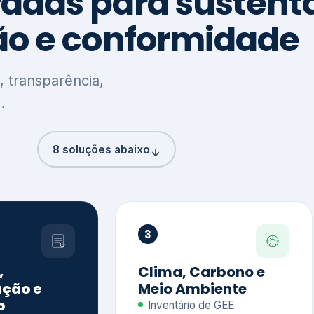
8 soluções abaixo
3
,
Clima, Carbono e
ção e
Meio Ambiente
o
Inventário de GEE
GHG Protocol
Metas climáticas
de – GRI / IIRC
Jornada climática
S S1 e S2
Plano de descarbonização
ficação externa
CDP
 ESG
Riscos e oportunidades
e materiais
climáticas