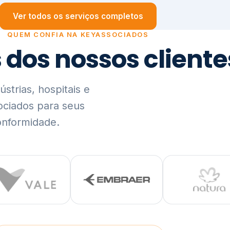
trias, hospitais e
ociados para seus
onformidade.
Ver lista completa de clientes (PDF)
Visão Holística e In
01
O Elo entre Estratégia, Go