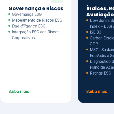
CDP
MSCI, Sustain
EcoVadis e S
Diagnóstico d
Plano de Açã
Ratings ESG
Saiba mais
Saiba mais
Alguns