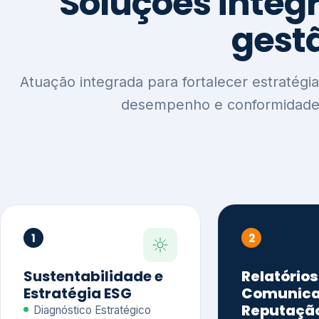
1
2
Sustentabilidade e
Relatórios
Estratégia ESG
Comunica
Reputaçã
Diagnóstico Estratégico
Benchmarking Setorial
Relatórios de
Agenda ESG
Sustentabilida
Análise de Maturidade ESG
Relatório IFR
Indicadores de Gestão
Apoio na veri
Engajamento de
Comunicação
Stakeholders
Infográficos 
Materialidade de Impacto
visuais ESG