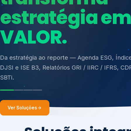
ISO 27701, ISO 42001, ISO 37001, ISO 9001, IS
14001, ISO 45001, ONA e PNQ — Gestão de re
sólidos (PGRS/PMGRS).
Ver Soluções
Soluções integ
gest
Atuação integrada para fortalecer estratégia
desempenho e conformidade