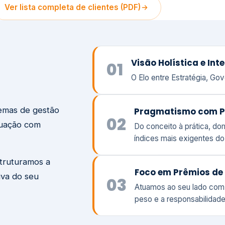
temas de gestão
Pragmatismo com P
02
tuação com
Do conceito à prática, d
índices mais exigentes d
struturamos a
Foco em Prêmios de 
iva do seu
03
Atuamos ao seu lado com
peso e a responsabilidade
Visão
Va
Clique aqui →