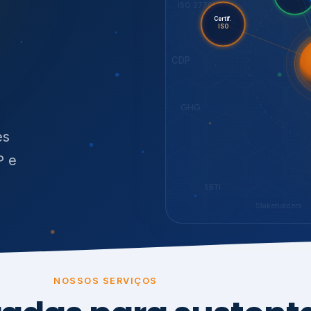
O
síduos
SBTi
Stakeholders
NOSSOS SERVIÇOS
radas para sustenta
ão e conformidade
, transparência,
.