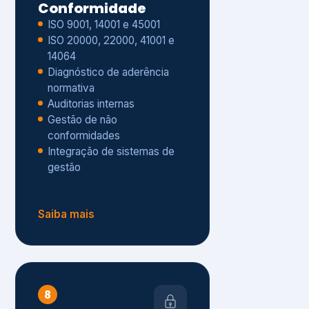
Gestão de não
conformidades
Integração de sistemas de
gestão
Saiba mais
8
Privacidade e
Proteção de Dados
Diagnóstico de adequação à
LGPD
ISO 27001 – Segurança da
Informação