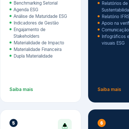
Materialidade Financeira
Dupla Materialidade
Saiba mais
Saiba mais
5
6
Governança e Riscos
Índices, R
Avaliação
Governança ESG
Mapeamento de Riscos ESG
Dow Jones Sus
Due diligence
ESG
Index – DJSI 
Integração ESG aos Riscos
ISE B3
Corporativos
Carbon Disclo