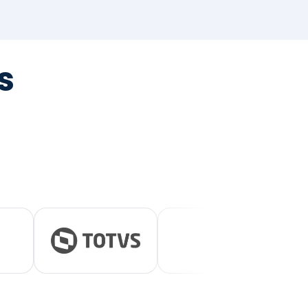
tegrada
vernança e ESG.