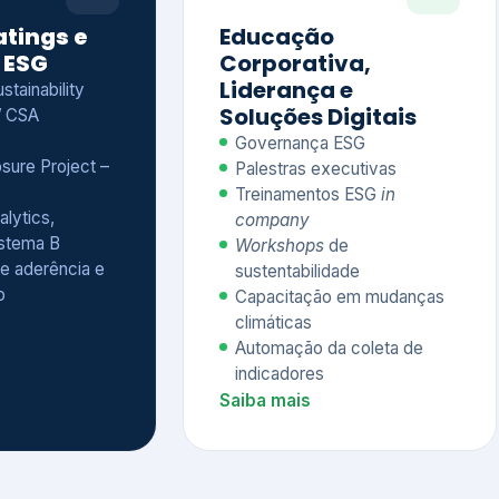
Treinamentos ESG
in
alytics,
company
istema B
Workshops
de
e aderência e
sustentabilidade
o
Capacitação em mudanças
climáticas
Automação da coleta de
indicadores
Saiba mais
Ver todos os serviços completos
QUEM CONFIA NA KEYASSOCIADOS
 dos nossos cliente