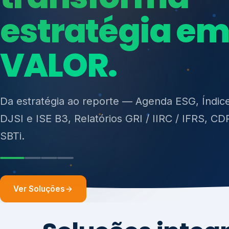
ISO 27701, ISO 42001, ISO 37001, ISO 9001, IS
14001, ISO 45001, ONA e PNQ — Gestão de re
sólidos (PGRS/PMGRS).
Ver Soluções
Soluções integ
gest
Atuação integrada para fortalecer estratégia
desempenho e conformidade