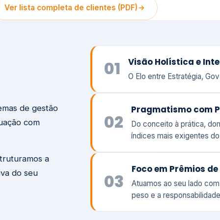
temas de gestão
Pragmatismo com P
02
tuação com
Do conceito à prática, d
índices mais exigentes d
struturamos a
Foco em Prêmios de 
iva do seu
03
Atuamos ao seu lado com
peso e a responsabilidade
Visão
Va
Clique aqui →