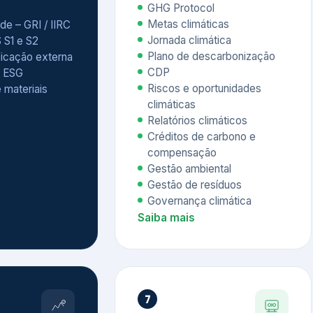
Relatórios climáticos
Créditos de carbono e
compensação
Gestão ambiental
Gestão de resíduos
Governança climática
Saiba mais
7
atings e
Educação
 ESG
Corporativa,
Liderança e
tainability
Soluções Digitais
/ CSA
Governança ESG
sure Project –
Palestras executivas