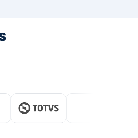
tegrada
vernança e ESG.