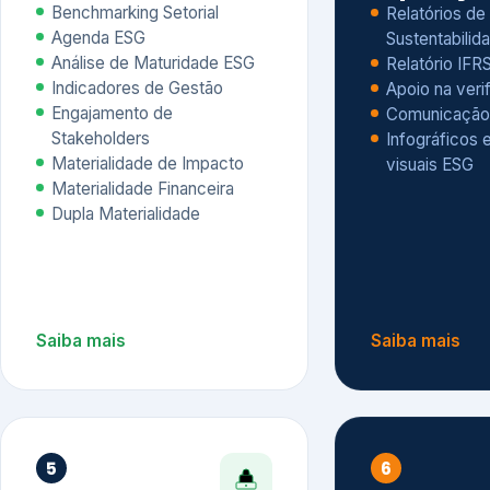
Materialidade Financeira
Dupla Materialidade
Saiba mais
Saiba mais
5
6
Governança e Riscos
Índices, R
Avaliação
Governança ESG
Mapeamento de Riscos ESG
Dow Jones Sus
Due diligence
ESG
Index – DJSI 
Integração ESG aos Riscos
ISE B3
Corporativos
Carbon Disclo