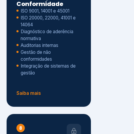
Gestão de não
conformidades
Integração de sistemas de
gestão
Saiba mais
8
Privacidade e
Proteção de Dados
Diagnóstico de adequação à
LGPD
ISO 27001 – Segurança da
Informação