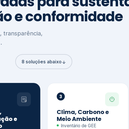
8 soluções abaixo
3
,
Clima, Carbono e
ção e
Meio Ambiente
o
Inventário de GEE
GHG Protocol
Metas climáticas
de – GRI / IIRC
Jornada climática
S S1 e S2
Plano de descarbonização
ficação externa
CDP
 ESG
Riscos e oportunidades
e materiais
climáticas