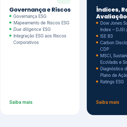
CDP
MSCI, Sustain
EcoVadis e S
Diagnóstico d
Plano de Açã
Ratings ESG
Saiba mais
Saiba mais
Alguns