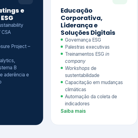
Treinamentos ESG
in
alytics,
company
istema B
Workshops
de
e aderência e
sustentabilidade
o
Capacitação em mudanças
climáticas
Automação da coleta de
indicadores
Saiba mais
Ver todos os serviços completos
QUEM CONFIA NA KEYASSOCIADOS
 dos nossos cliente