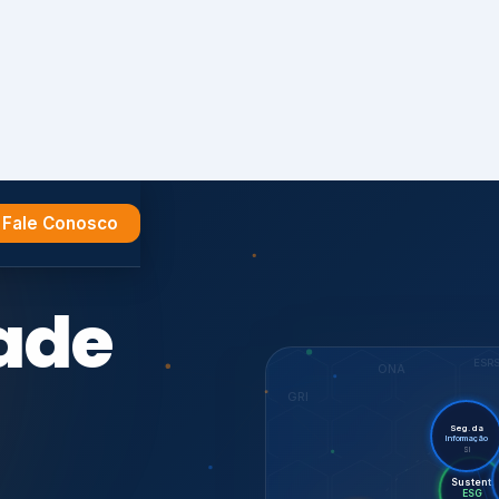
Fale Conosco
e
ESR
ONA
GRI
Seg. da
Informação
SI
Sus
Audi
Certif.
ISO 27701
ISO
CDP
7001,
GHG