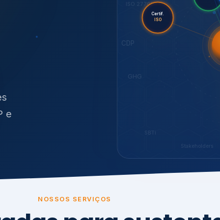
O
síduos
SBTi
Stakeholders
NOSSOS SERVIÇOS
radas para sustenta
ão e conformidade
, transparência,
.