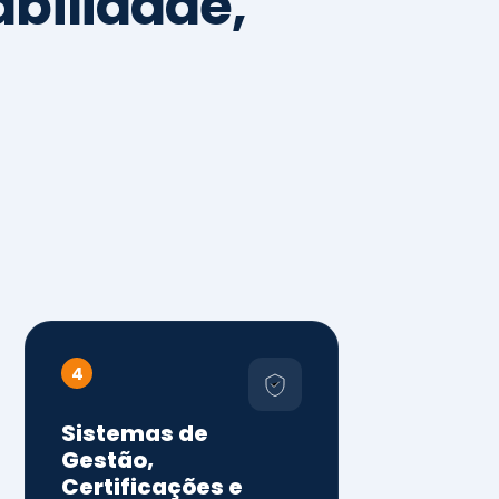
4
Sistemas de
Gestão,
Certificações e
Conformidade
ISO 9001, 14001 e 45001
ISO 20000, 22000, 41001 e
14064
Diagnóstico de aderência
normativa
Auditorias internas