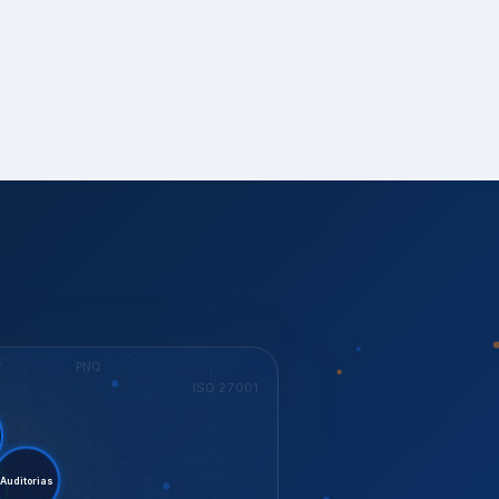
S
PNQ
ISO 27001
tent.
torias
ESG
ISO 37001
KEY
Dow Jones
GESTÃO
ISO 14001