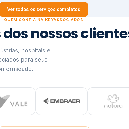
trias, hospitais e
ociados para seus
onformidade.
Ver lista completa de clientes (PDF)
Visão Holística e In
01
O Elo entre Estratégia, Go