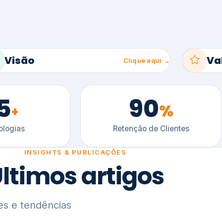
5
90
%
+
logias
Retenção de Clientes
INSIGHTS & PUBLICAÇÕES
ltimos artigos
es e tendências