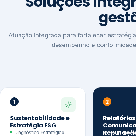
1
2
Sustentabilidade e
Relatórios
Estratégia ESG
Comunica
Reputaçã
Diagnóstico Estratégico
Benchmarking Setorial
Relatórios de
Agenda ESG
Sustentabilida
Análise de Maturidade ESG
Relatório IFR
Indicadores de Gestão
Apoio na veri
Engajamento de
Comunicação
Stakeholders
Infográficos 
Materialidade de Impacto
visuais ESG