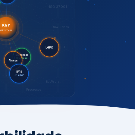
LGPD
Riscos
Mudanças
Climáticas
IFRS
S1 e S2
EcoVadis
Processos
bilidade,