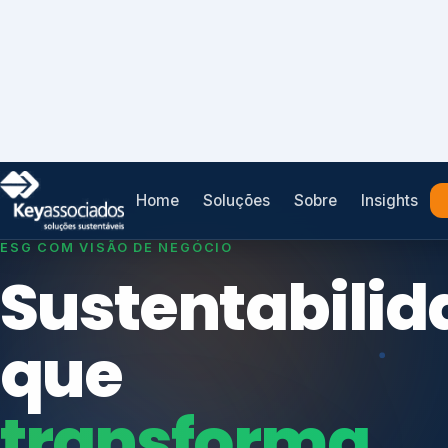
Home
Soluções
Sobre
Insights
SISTEMAS DE GESTÃO OTIMIZADOS E INTEGRADOS
Conformidad
que
protege seu
Índices de Mercado
negócio.
Mudanças Climáticas
Reputação e Cadeia
Reporte Regulatório
Consultoria, auditoria e treinamentos em ISO 2