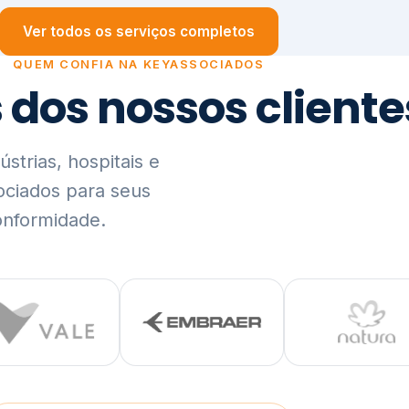
trias, hospitais e
ociados para seus
onformidade.
Ver lista completa de clientes (PDF)
Visão Holística e In
01
O Elo entre Estratégia, Go