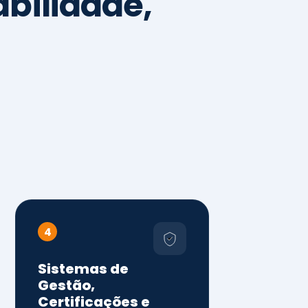
4
Sistemas de
Gestão,
Certificações e
Conformidade
ISO 9001, 14001 e 45001
ISO 20000, 22000, 41001 e
14064
Diagnóstico de aderência
normativa
Auditorias internas