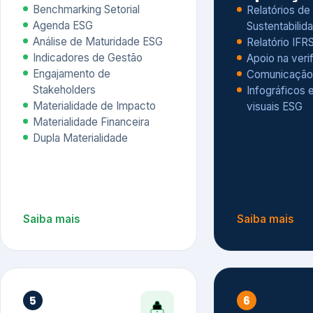
Materialidade Financeira
Dupla Materialidade
Saiba mais
Saiba mais
5
6
Governança e Riscos
Índices, R
Avaliação
Governança ESG
Mapeamento de Riscos ESG
Dow Jones Sus
Due diligence
ESG
Index – DJSI 
Integração ESG aos Riscos
ISE B3
Corporativos
Carbon Disclo