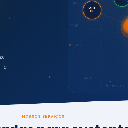
O
síduos
es
P e
SBTi
Stakeholders
NOSSOS SERVIÇOS
radas para sustenta
ão e conformidade
, transparência,
.