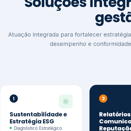
1
2
Sustentabilidade e
Relatórios
Estratégia ESG
Comunica
Reputaçã
Diagnóstico Estratégico
Benchmarking Setorial
Relatórios de
Agenda ESG
Sustentabilida
Análise de Maturidade ESG
Relatório IFR
Indicadores de Gestão
Apoio na veri
Engajamento de
Comunicação
Stakeholders
Infográficos 
Materialidade de Impacto
visuais ESG