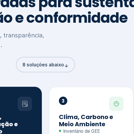
8 soluções abaixo
3
,
Clima, Carbono e
ção e
Meio Ambiente
o
Inventário de GEE
GHG Protocol
Metas climáticas
de – GRI / IIRC
Jornada climática
S S1 e S2
Plano de descarbonização
ficação externa
CDP
 ESG
Riscos e oportunidades
e materiais
climáticas