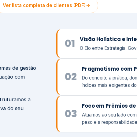
temas de gestão
Pragmatismo com P
02
tuação com
Do conceito à prática, d
índices mais exigentes d
struturamos a
Foco em Prêmios de 
iva do seu
03
Atuamos ao seu lado com
peso e a responsabilidade
Visão
Va
Clique aqui →