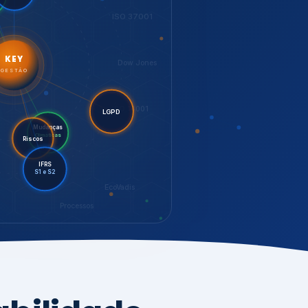
LGPD
Mudanças
Riscos
Climáticas
IFRS
S1 e S2
EcoVadis
Processos
bilidade,