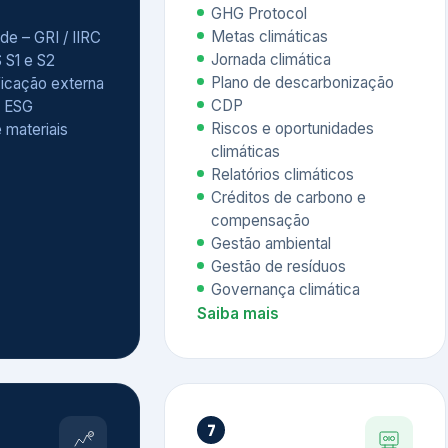
Relatórios climáticos
Créditos de carbono e
compensação
Gestão ambiental
Gestão de resíduos
Governança climática
Saiba mais
7
atings e
Educação
 ESG
Corporativa,
Liderança e
tainability
Soluções Digitais
/ CSA
Governança ESG
sure Project –
Palestras executivas