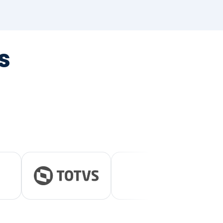
tegrada
vernança e ESG.