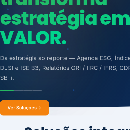
ISO 27701, ISO 42001, ISO 37001, ISO 9001, IS
14001, ISO 45001, ONA e PNQ — Gestão de re
Da estratégia ao reporte — Agenda ESG, Índic
sólidos (PGRS/PMGRS).
DJSI e ISE B3, Relatórios GRI / IIRC / IFRS, CD
SBTi.
Ver Soluções
Soluções integ
gest
Atuação integrada para fortalecer estratégia
desempenho e conformidade