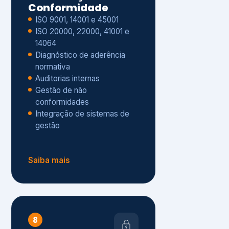
Gestão de não
conformidades
Integração de sistemas de
gestão
Saiba mais
8
Privacidade e
Proteção de Dados
Diagnóstico de adequação à
LGPD
ISO 27001 – Segurança da
Informação