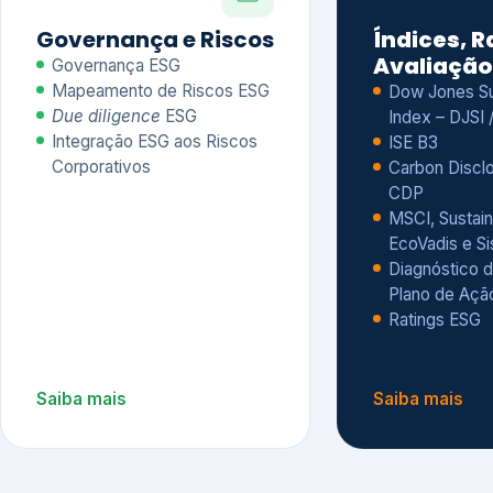
CDP
MSCI, Sustain
EcoVadis e S
Diagnóstico d
Plano de Açã
Ratings ESG
Saiba mais
Saiba mais
Alguns