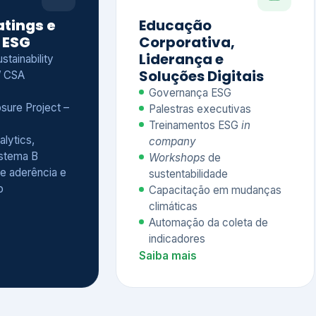
Treinamentos ESG
in
alytics,
company
istema B
Workshops
de
e aderência e
sustentabilidade
o
Capacitação em mudanças
climáticas
Automação da coleta de
indicadores
Saiba mais
Ver todos os serviços completos
QUEM CONFIA NA KEYASSOCIADOS
 dos nossos cliente