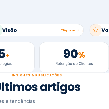
5
90
%
+
logias
Retenção de Clientes
INSIGHTS & PUBLICAÇÕES
ltimos artigos
es e tendências