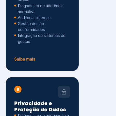
Gestão de não
conformidades
Integração de sistemas de
gestão
Saiba mais
8
Privacidade e
Proteção de Dados
Diagnóstico de adequação à
LGPD
ISO 27001 – Segurança da
Informação