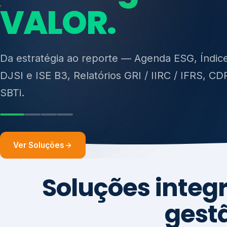
ISO 27701, ISO 42001, ISO 37001, ISO 9001, IS
14001, ISO 45001, ONA e PNQ — Gestão de re
sólidos (PGRS/PMGRS).
Ver Soluções
Soluções integ
gest
Atuação integrada para fortalecer estratégia
desempenho e conformidade