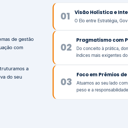
temas de gestão
Pragmatismo com P
02
tuação com
Do conceito à prática, d
índices mais exigentes d
struturamos a
Foco em Prêmios de 
iva do seu
03
Atuamos ao seu lado com
peso e a responsabilidade
Visão
Va
Clique aqui →