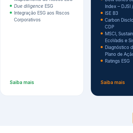
CDP
MSCI, Sustain
EcoVadis e S
Diagnóstico d
Plano de Açã
Ratings ESG
Saiba mais
Saiba mais
Alguns