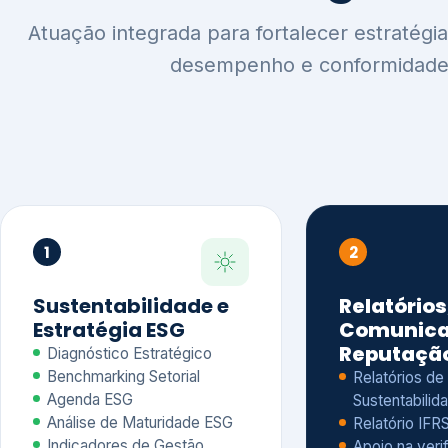
1
2
Sustentabilidade e
Relatórios
Estratégia ESG
Comunica
Reputaçã
Diagnóstico Estratégico
Benchmarking Setorial
Relatórios de
Agenda ESG
Sustentabilida
Análise de Maturidade ESG
Relatório IFR
Indicadores de Gestão
Apoio na veri
Engajamento de
Comunicação
Stakeholders
Infográficos 
Materialidade de Impacto
visuais ESG