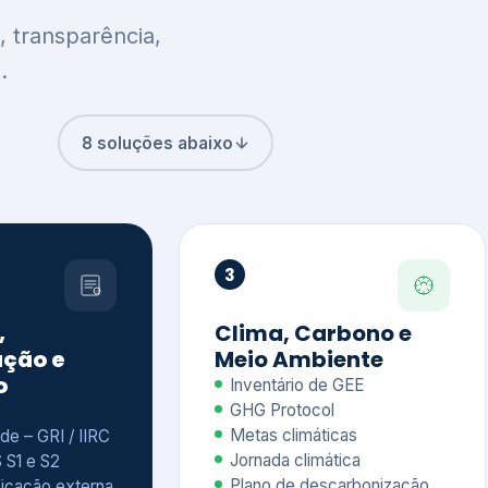
8 soluções abaixo
3
,
Clima, Carbono e
ção e
Meio Ambiente
o
Inventário de GEE
GHG Protocol
Metas climáticas
de – GRI / IIRC
Jornada climática
S S1 e S2
Plano de descarbonização
ficação externa
CDP
 ESG
Riscos e oportunidades
e materiais
climáticas