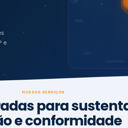
O
síduos
SBTi
Stakeholders
NOSSOS SERVIÇOS
radas para sustenta
ão e conformidade
, transparência,
.