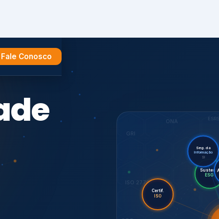
Fale Conosco
e
ESR
ONA
GRI
Seg. da
Informação
SI
Audito
Certif.
ISO 27701
ISO
CDP
7001,
GHG