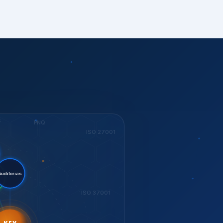
S
PNQ
ISO 27001
Sustent.
ESG
rias
ISO 37001
KEY
Dow Jones
GESTÃO
ISO 14001