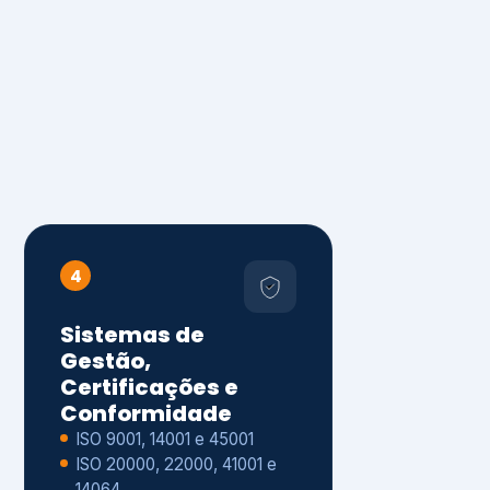
4
Sistemas de
Gestão,
Certificações e
Conformidade
ISO 9001, 14001 e 45001
ISO 20000, 22000, 41001 e
14064
Diagnóstico de aderência
normativa
Auditorias internas