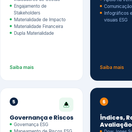
Materialidade Financeira
Dupla Materialidade
Saiba mais
Saiba mais
5
6
Governança e Riscos
Índices, R
Avaliação
Governança ESG
Mapeamento de Riscos ESG
Dow Jones Sus
Due diligence
ESG
Index – DJSI 
Integração ESG aos Riscos
ISE B3
Corporativos
Carbon Disclo