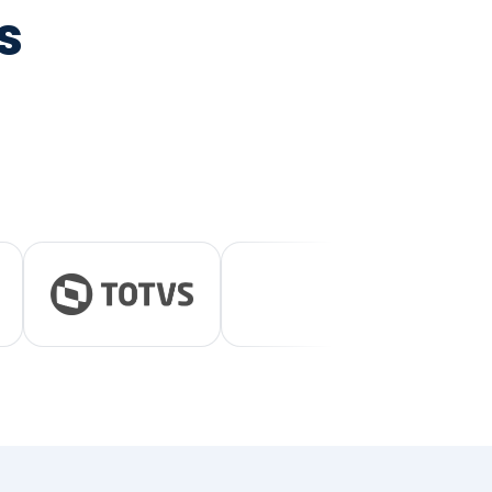
tegrada
vernança e ESG.