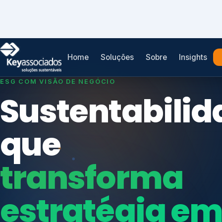
Home
Soluções
Sobre
Insights
SISTEMAS DE GESTÃO OTIMIZADOS E INTEGRADOS
Conformidad
que
protege seu
Índices de Mercado
negócio.
Mudanças Climáticas
Reputação e Cadeia
Reporte Regulatório
Consultoria, auditoria e treinamentos em ISO 2