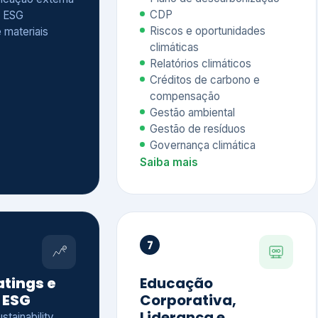
Relatórios climáticos
Créditos de carbono e
compensação
Gestão ambiental
Gestão de resíduos
Governança climática
Saiba mais
7
atings e
Educação
 ESG
Corporativa,
Liderança e
tainability
Soluções Digitais
/ CSA
Governança ESG
sure Project –
Palestras executivas