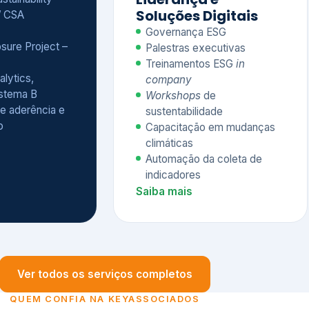
Treinamentos ESG
in
alytics,
company
istema B
Workshops
de
e aderência e
sustentabilidade
o
Capacitação em mudanças
climáticas
Automação da coleta de
indicadores
Saiba mais
Ver todos os serviços completos
QUEM CONFIA NA KEYASSOCIADOS
 dos nossos cliente