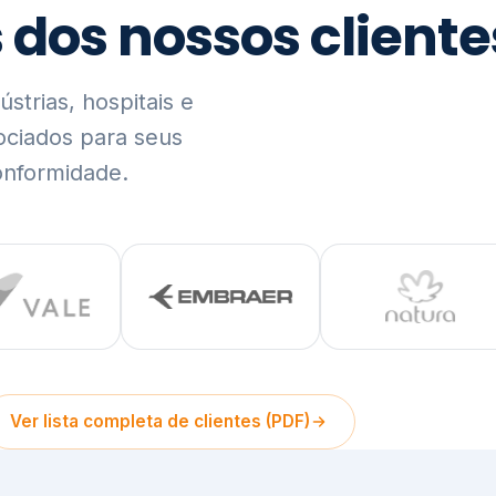
trias, hospitais e
ociados para seus
onformidade.
Ver lista completa de clientes (PDF)
Visão Holística e In
01
O Elo entre Estratégia, Go