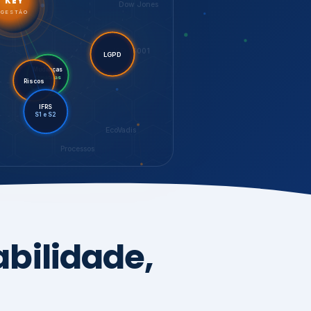
Riscos
LGPD
Mudanças
Climáticas
IFRS
S1 e S2
EcoVadis
Processos
bilidade,