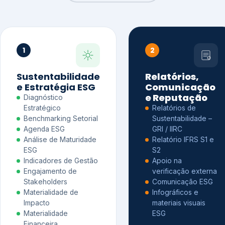
1
2
Sustentabilidade
Relatórios,
e Estratégia ESG
Comunicação
e Reputação
Diagnóstico
Estratégico
Relatórios de
Benchmarking Setorial
Sustentabilidade –
Agenda ESG
GRI / IIRC
Análise de Maturidade
Relatório IFRS S1 e
ESG
S2
Indicadores de Gestão
Apoio na
Engajamento de
verificação externa
Stakeholders
Comunicação ESG
Materialidade de
Infográficos e
Impacto
materiais visuais
Materialidade
ESG
Financeira