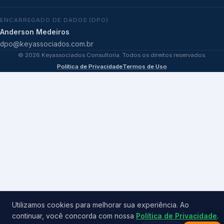
ENCARREGADO DE DADOS (DPO)
Anderson Medeiros
dpo@keyassociados.com.br
©
2026
Keyassociados Consultoria. Todos os direitos reservados.
Política de Privacidade
Termos de Uso
Utilizamos cookies para melhorar sua experiência. Ao
continuar, você concorda com nossa
Política de Privacidade
.