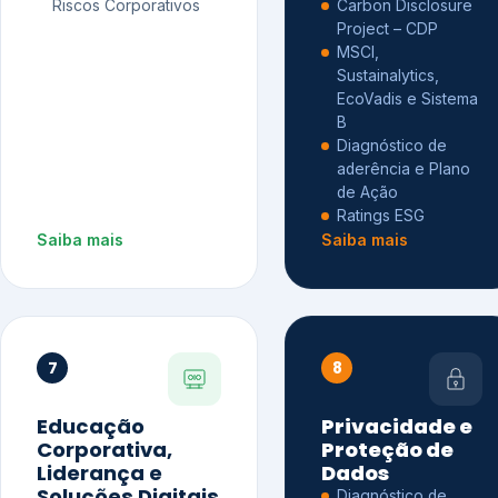
Riscos Corporativos
Carbon Disclosure
Project – CDP
MSCI,
Sustainalytics,
EcoVadis e Sistema
B
Diagnóstico de
aderência e Plano
de Ação
Ratings ESG
Saiba mais
Saiba mais
7
8
Educação
Privacidade e
Corporativa,
Proteção de
Liderança e
Dados
Soluções Digitais
Diagnóstico de