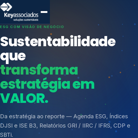
SISTEMAS DE GESTÃO OTIMIZADOS E INTEGRADOS
Conformidade que
protege seu
negócio.
Índices de Mercado
Mudanças Climáticas
Consultoria, auditoria e treinamentos em ISO 27001,
Reputação e Cadeia
ISO 27701, ISO 42001, ISO 37001, ISO 9001, ISO
Reporte Regulatório
14001, ISO 45001, ONA e PNQ — Gestão de
resíduos sólidos (PGRS/PMGRS).