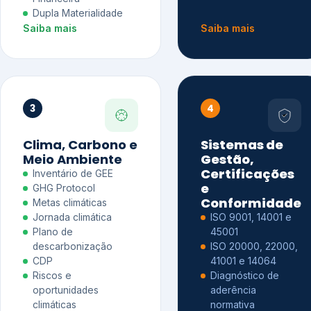
Dupla Materialidade
Saiba mais
Saiba mais
3
4
Clima, Carbono e
Sistemas de
Meio Ambiente
Gestão,
Certificações
Inventário de GEE
e
GHG Protocol
Conformidade
Metas climáticas
Jornada climática
ISO 9001, 14001 e
Plano de
45001
descarbonização
ISO 20000, 22000,
CDP
41001 e 14064
Riscos e
Diagnóstico de
oportunidades
aderência
climáticas
normativa