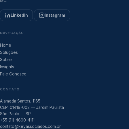
ISO.
LinkedIn
Instagram
NAVEGAÇÃO
Home
Soluções
Sobre
Insights
Fale Conosco
CONTATO
Alameda Santos, 1165
CEP: 01419-002 — Jardim Paulista
São Paulo — SP
+55 (11) 4890-4111
contato@keyassociados.com.br