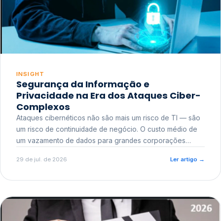
INSIGHT
Segurança da Informação e
Privacidade na Era dos Ataques Ciber-
Complexos
Ataques cibernéticos não são mais um risco de TI — são
um risco de continuidade de negócio. O custo médio de
um vazamento de dados para grandes corporações
ultrapassa a casa dos milhões, sem contar o dano
29 de jul. de 2026
Ler artigo
→
reputacional e o risco regulatório junto a órgãos como a
ANPD.