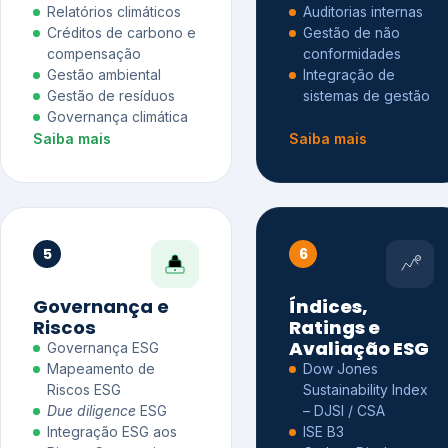
Relatórios climáticos
Auditorias internas
Créditos de carbono e
Gestão de não
compensação
conformidades
Gestão ambiental
Integração de
Gestão de resíduos
sistemas de gestão
Governança climática
Saiba mais
Saiba mais
5
6
Governança e
Índices,
Riscos
Ratings e
Avaliação ESG
Governança ESG
Mapeamento de
Dow Jones
Riscos ESG
Sustainability Index
Due diligence
ESG
– DJSI / CSA
Integração ESG aos
ISE B3