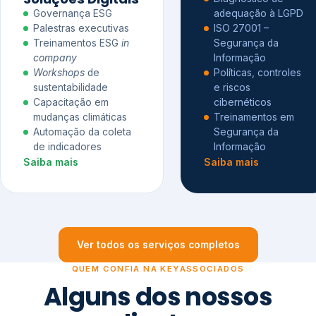
Governança ESG
adequação à LGPD
Palestras executivas
ISO 27001 –
Treinamentos ESG
in
Segurança da
company
Informação
Workshops
de
Políticas, controles
sustentabilidade
e riscos
Capacitação em
cibernéticos
mudanças climáticas
Treinamentos em
Automação da coleta
Segurança da
de indicadores
Informação
Saiba mais
Saiba mais
Ver todos os serviços completos
QUEM CONFIA NA KEYASSOCIADOS
Alguns dos nossos