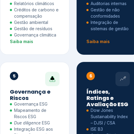
Relatórios climáticos
Auditorias internas
Créditos de carbono e
Gestão de não
compensação
conformidades
Gestão ambiental
Integração de
Gestão de resíduos
sistemas de gestão
Governança climática
Saiba mais
Saiba mais
5
6
Governança e
Índices,
Riscos
Ratings e
Avaliação ESG
Governança ESG
Mapeamento de
Dow Jones
Riscos ESG
Sustainability Index
Due diligence
ESG
– DJSI / CSA
Integração ESG aos
ISE B3