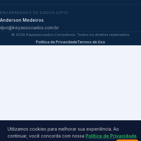
ENCARREGADO DE DADOS (DPO)
Anderson Medeiros
dpo@keyassociados.com.br
©
2026
Keyassociados Consultoria. Todos os direitos reservados.
Política de Privacidade
Termos de Uso
Utilizamos cookies para melhorar sua experiência. Ao
continuar, você concorda com nossa
Política de Privacidade
.