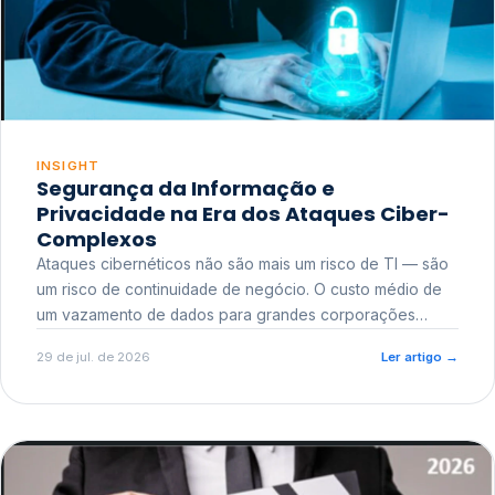
INSIGHT
Segurança da Informação e
Privacidade na Era dos Ataques Ciber-
Complexos
Ataques cibernéticos não são mais um risco de TI — são
um risco de continuidade de negócio. O custo médio de
um vazamento de dados para grandes corporações
ultrapassa a casa dos milhões, sem contar o dano
29 de jul. de 2026
Ler artigo
→
reputacional e o risco regulatório junto a órgãos como a
ANPD.