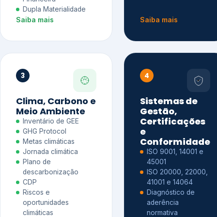
Dupla Materialidade
Saiba mais
Saiba mais
3
4
Clima, Carbono e
Sistemas de
Meio Ambiente
Gestão,
Certificações
Inventário de GEE
e
GHG Protocol
Conformidade
Metas climáticas
Jornada climática
ISO 9001, 14001 e
Plano de
45001
descarbonização
ISO 20000, 22000,
CDP
41001 e 14064
Riscos e
Diagnóstico de
oportunidades
aderência
climáticas
normativa