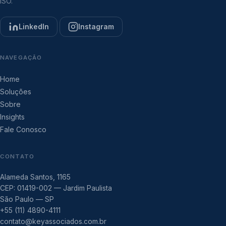
ISO.
LinkedIn
Instagram
NAVEGAÇÃO
Home
Soluções
Sobre
Insights
Fale Conosco
CONTATO
Alameda Santos, 1165
CEP: 01419-002 — Jardim Paulista
São Paulo — SP
+55 (11) 4890-4111
contato@keyassociados.com.br