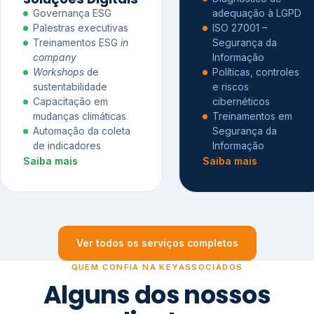
Governança ESG
adequação à LGPD
Palestras executivas
ISO 27001 –
Treinamentos ESG
in
Segurança da
company
Informação
Workshops
de
Políticas, controles
sustentabilidade
e riscos
Capacitação em
cibernéticos
mudanças climáticas
Treinamentos em
Automação da coleta
Segurança da
de indicadores
Informação
Saiba mais
Saiba mais
Ver todos os serviços completos
QUEM CONFIA NA KEYASSOCIADOS
Alguns dos nossos