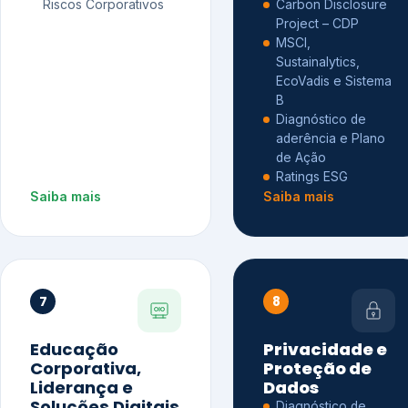
Riscos Corporativos
Carbon Disclosure
Project – CDP
MSCI,
Sustainalytics,
EcoVadis e Sistema
B
Diagnóstico de
aderência e Plano
de Ação
Ratings ESG
Saiba mais
Saiba mais
7
8
Educação
Privacidade e
Corporativa,
Proteção de
Liderança e
Dados
Soluções Digitais
Diagnóstico de