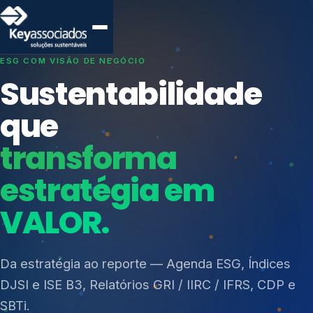
SISTEMAS DE GESTÃO OTIMIZADOS E INTEGRADOS
Conformidade que
protege seu
negócio.
Índices de Mercado
Mudanças Climáticas
Consultoria, auditoria e treinamentos em ISO 27001,
Reputação e Cadeia
ISO 27701, ISO 42001, ISO 37001, ISO 9001, ISO
Reporte Regulatório
14001, ISO 45001, ONA e PNQ — Gestão de
resíduos sólidos (PGRS/PMGRS).