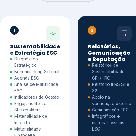
1
2
Sustentabilidade
Relatórios,
e Estratégia ESG
Comunicação
e Reputação
Diagnóstico
Estratégico
Relatórios de
Benchmarking Setorial
Sustentabilidade –
Agenda ESG
GRI / IIRC
Análise de Maturidade
Relatório IFRS S1 e
ESG
S2
Indicadores de Gestão
Apoio na
Engajamento de
verificação externa
Stakeholders
Comunicação ESG
Materialidade de
Infográficos e
Impacto
materiais visuais
Materialidade
ESG
Financeira