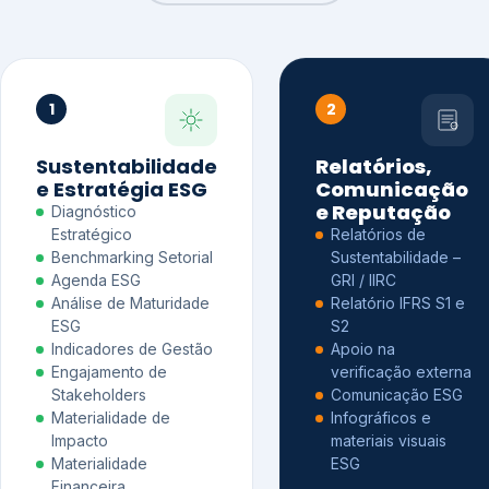
1
2
Sustentabilidade
Relatórios,
e Estratégia ESG
Comunicação
e Reputação
Diagnóstico
Estratégico
Relatórios de
Benchmarking Setorial
Sustentabilidade –
Agenda ESG
GRI / IIRC
Análise de Maturidade
Relatório IFRS S1 e
ESG
S2
Indicadores de Gestão
Apoio na
Engajamento de
verificação externa
Stakeholders
Comunicação ESG
Materialidade de
Infográficos e
Impacto
materiais visuais
Materialidade
ESG
Financeira