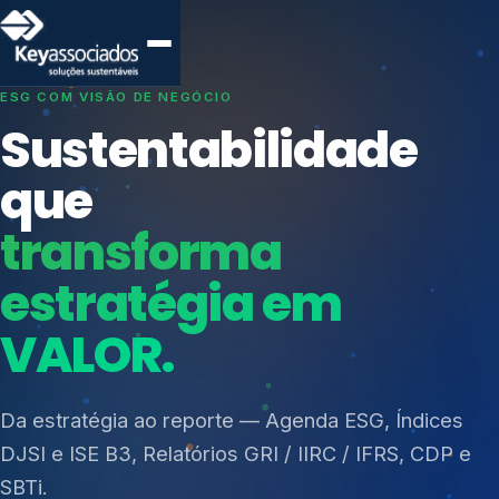
SISTEMAS DE GESTÃO OTIMIZADOS E INTEGRADOS
Conformidade que
protege seu
negócio.
Índices de Mercado
Mudanças Climáticas
Consultoria, auditoria e treinamentos em ISO 27001,
Reputação e Cadeia
ISO 27701, ISO 42001, ISO 37001, ISO 9001, ISO
Reporte Regulatório
14001, ISO 45001, ONA e PNQ — Gestão de
resíduos sólidos (PGRS/PMGRS).