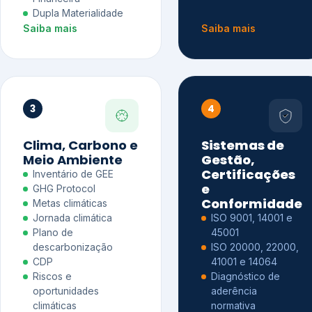
Dupla Materialidade
Saiba mais
Saiba mais
3
4
Clima, Carbono e
Sistemas de
Meio Ambiente
Gestão,
Certificações
Inventário de GEE
e
GHG Protocol
Conformidade
Metas climáticas
Jornada climática
ISO 9001, 14001 e
Plano de
45001
descarbonização
ISO 20000, 22000,
CDP
41001 e 14064
Riscos e
Diagnóstico de
oportunidades
aderência
climáticas
normativa