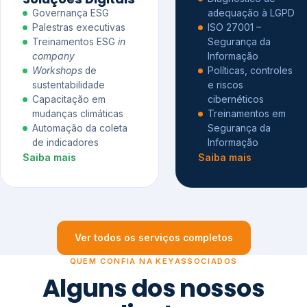
Governança ESG
adequação à LGPD
Palestras executivas
ISO 27001 –
Treinamentos ESG
in
Segurança da
company
Informação
Workshops
de
Políticas, controles
sustentabilidade
e riscos
Capacitação em
cibernéticos
mudanças climáticas
Treinamentos em
Automação da coleta
Segurança da
de indicadores
Informação
Saiba mais
Saiba mais
Ver todos os serviços completos
QUEM CONFIA NA KEYASSOCIADOS
Alguns dos nossos