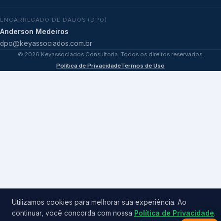
ENCARREGADO DE DADOS (DPO)
Anderson Medeiros
dpo@keyassociados.com.br
©
2026
Keyassociados Consultoria. Todos os direitos reservados.
Política de Privacidade
Termos de Uso
Utilizamos cookies para melhorar sua experiência. Ao
continuar, você concorda com nossa
Política de Privacidade
.