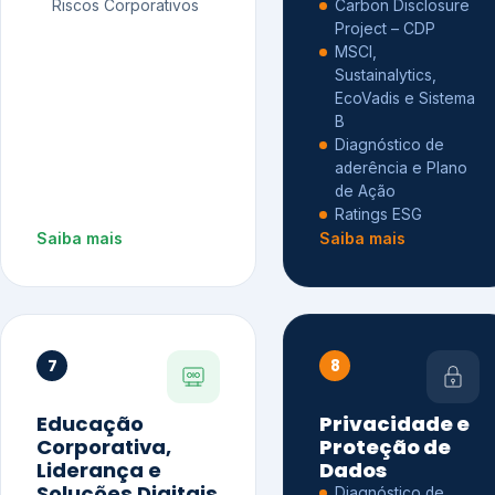
Riscos Corporativos
Carbon Disclosure
Project – CDP
MSCI,
Sustainalytics,
EcoVadis e Sistema
B
Diagnóstico de
aderência e Plano
de Ação
Ratings ESG
Saiba mais
Saiba mais
7
8
Educação
Privacidade e
Corporativa,
Proteção de
Liderança e
Dados
Soluções Digitais
Diagnóstico de