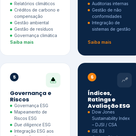
Relatórios climáticos
Auditorias internas
Créditos de carbono e
Gestão de não
compensação
conformidades
Gestão ambiental
Integração de
Gestão de resíduos
sistemas de gestão
Governança climática
Saiba mais
Saiba mais
5
6
Governança e
Índices,
Riscos
Ratings e
Avaliação ESG
Governança ESG
Mapeamento de
Dow Jones
Riscos ESG
Sustainability Index
Due diligence
ESG
– DJSI / CSA
Integração ESG aos
ISE B3