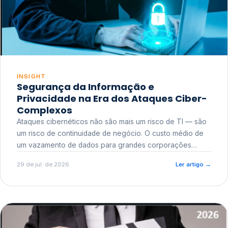
INSIGHT
Segurança da Informação e
Privacidade na Era dos Ataques Ciber-
Complexos
Ataques cibernéticos não são mais um risco de TI — são
um risco de continuidade de negócio. O custo médio de
um vazamento de dados para grandes corporações
ultrapassa a casa dos milhões, sem contar o dano
29 de jul. de 2026
Ler artigo
→
reputacional e o risco regulatório junto a órgãos como a
ANPD.