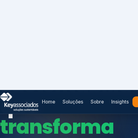
Home
Soluções
Sobre
Insights
SISTEMAS DE GESTÃO OTIMIZADOS E INTEGRADOS
Conformidad
que
protege seu
Índices de Mercado
negócio.
Mudanças Climáticas
Reputação e Cadeia
Reporte Regulatório
Consultoria, auditoria e treinamentos em ISO 2