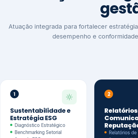
1
2
Sustentabilidade e
Relatórios
Estratégia ESG
Comunica
Reputaçã
Diagnóstico Estratégico
Benchmarking Setorial
Relatórios de
Agenda ESG
Sustentabilida
Análise de Maturidade ESG
Relatório IFR
Indicadores de Gestão
Apoio na veri
Engajamento de
Comunicação
Stakeholders
Infográficos 
Materialidade de Impacto
visuais ESG