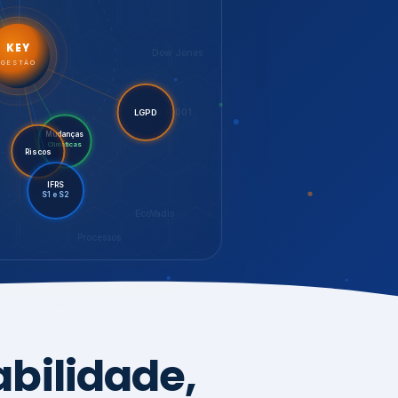
LGPD
Riscos
Mudanças
Climáticas
IFRS
S1 e S2
EcoVadis
Processos
bilidade,