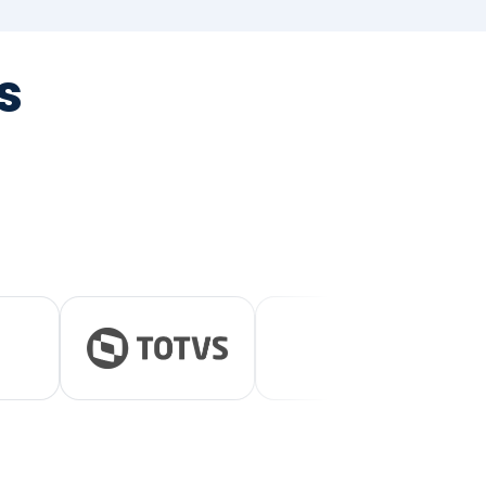
tegrada
vernança e ESG.