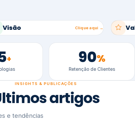
5
90
%
+
logias
Retenção de Clientes
INSIGHTS & PUBLICAÇÕES
ltimos artigos
es e tendências