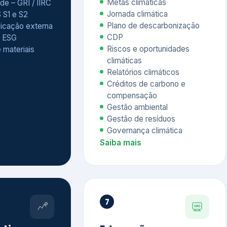
Relatórios climáticos
Créditos de carbono e
compensação
Gestão ambiental
Gestão de resíduos
Governança climática
Saiba mais
7
atings e
Educação
 ESG
Corporativa,
Liderança e
tainability
Soluções Digitais
/ CSA
Governança ESG
sure Project –
Palestras executivas