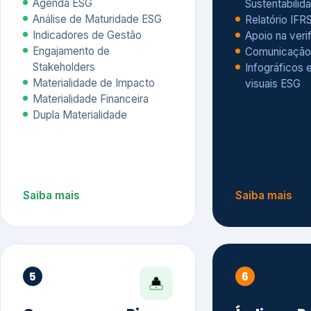
Materialidade Financeira
Dupla Materialidade
Saiba mais
Saiba mais
5
6
Governança e Riscos
Índices, R
Avaliação
Governança ESG
Mapeamento de Riscos ESG
Dow Jones Sus
Due diligence
ESG
Index – DJSI 
Integração ESG aos Riscos
ISE B3
Corporativos
Carbon Disclo