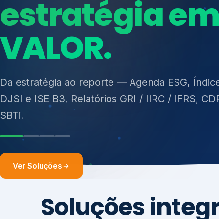
ISO 27701, ISO 42001, ISO 37001, ISO 9001, IS
14001, ISO 45001, ONA e PNQ — Gestão de re
sólidos (PGRS/PMGRS).
Ver Soluções
Soluções integ
gest
Atuação integrada para fortalecer estratégia
desempenho e conformidade