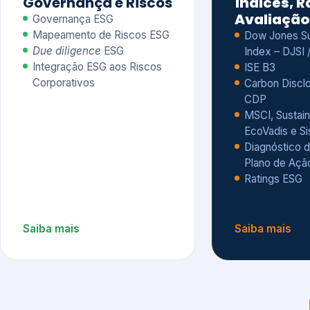
CDP
MSCI, Sustain
EcoVadis e S
Diagnóstico d
Plano de Açã
Ratings ESG
Saiba mais
Saiba mais
Alguns