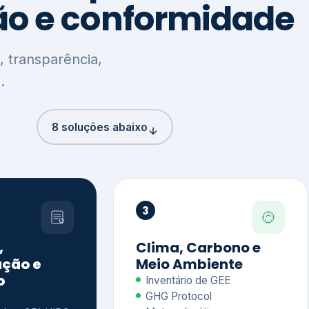
8 soluções abaixo
3
,
Clima, Carbono e
ção e
Meio Ambiente
o
Inventário de GEE
GHG Protocol
Metas climáticas
de – GRI / IIRC
Jornada climática
S S1 e S2
Plano de descarbonização
ficação externa
CDP
 ESG
Riscos e oportunidades
e materiais
climáticas