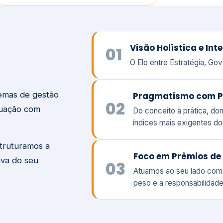
temas de gestão
Pragmatismo com P
02
tuação com
Do conceito à prática, d
índices mais exigentes d
struturamos a
Foco em Prêmios de 
iva do seu
03
Atuamos ao seu lado com
peso e a responsabilidade
Visão
Va
Clique aqui →