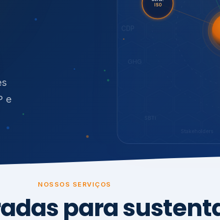
O
síduos
SBTi
Stakeholders
NOSSOS SERVIÇOS
radas para sustenta
ão e conformidade
, transparência,
.