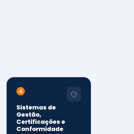
4
Sistemas de
Gestão,
Certificações e
Conformidade
ISO 9001, 14001 e 45001
ISO 20000, 22000, 41001 e
14064
Diagnóstico de aderência
normativa
Auditorias internas