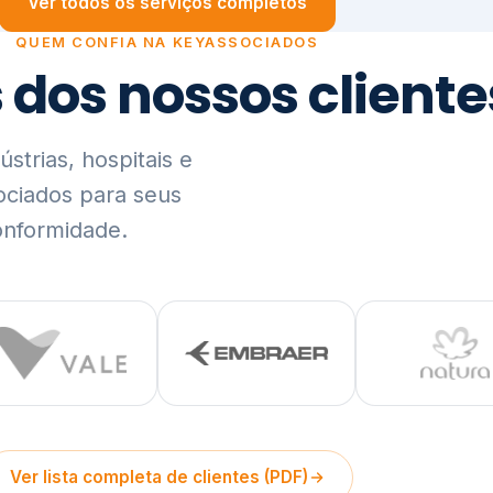
trias, hospitais e
ociados para seus
onformidade.
Ver lista completa de clientes (PDF)
Visão Holística e In
01
O Elo entre Estratégia, Go