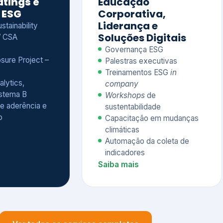
Treinamentos ESG
in
alytics,
company
istema B
Workshops
de
e aderência e
sustentabilidade
o
Capacitação em mudanças
climáticas
Automação da coleta de
indicadores
Saiba mais
Ver todos os serviços completos
QUEM CONFIA NA KEYASSOCIADOS
 dos nossos cliente