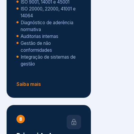
Gestão de não
conformidades
Integração de sistemas de
gestão
Saiba mais
8
Privacidade e
Proteção de Dados
Diagnóstico de adequação à
LGPD
ISO 27001 – Segurança da
Informação