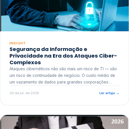
INSIGHT
Segurança da Informação e
Privacidade na Era dos Ataques Ciber-
Complexos
Ataques cibernéticos não são mais um risco de TI — são
um risco de continuidade de negócio. O custo médio de
um vazamento de dados para grandes corporações
ultrapassa a casa dos milhões, sem contar o dano
29 de jul. de 2026
Ler artigo
→
reputacional e o risco regulatório junto a órgãos como a
ANPD.