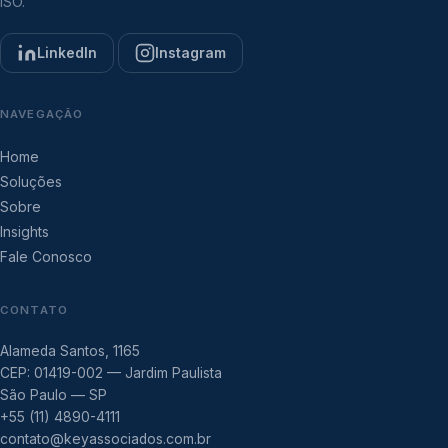
ISO.
LinkedIn
Instagram
NAVEGAÇÃO
Home
Soluções
Sobre
Insights
Fale Conosco
CONTATO
Alameda Santos, 1165
CEP: 01419-002 — Jardim Paulista
São Paulo — SP
+55 (11) 4890-4111
contato@keyassociados.com.br