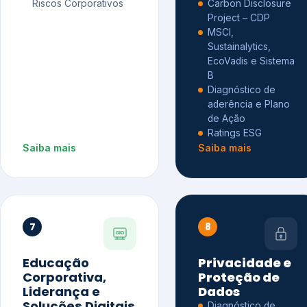
Riscos Corporativos
Carbon Disclosure
Project – CDP
MSCI,
Sustainalytics,
EcoVadis e Sistema
B
Diagnóstico de
aderência e Plano
de Ação
Ratings ESG
Saiba mais
Saiba mais
7
8
Educação
Privacidade e
Corporativa,
Proteção de
Liderança e
Dados
Soluções Digitais
Diagnóstico de