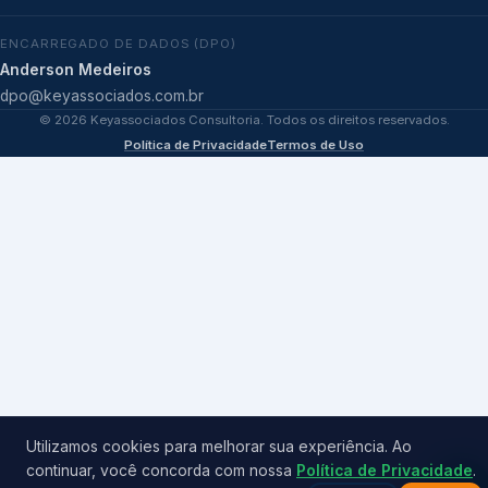
ENCARREGADO DE DADOS (DPO)
Anderson Medeiros
dpo@keyassociados.com.br
©
2026
Keyassociados Consultoria. Todos os direitos reservados.
Política de Privacidade
Termos de Uso
Utilizamos cookies para melhorar sua experiência. Ao
continuar, você concorda com nossa
Política de Privacidade
.