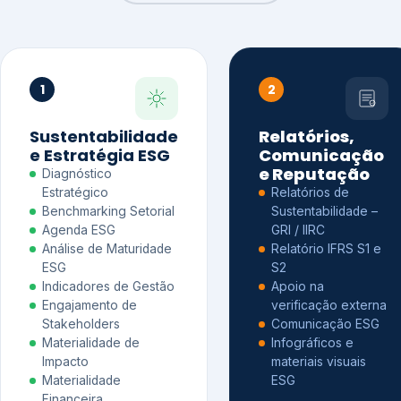
1
2
Sustentabilidade
Relatórios,
e Estratégia ESG
Comunicação
e Reputação
Diagnóstico
Estratégico
Relatórios de
Benchmarking Setorial
Sustentabilidade –
Agenda ESG
GRI / IIRC
Análise de Maturidade
Relatório IFRS S1 e
ESG
S2
Indicadores de Gestão
Apoio na
Engajamento de
verificação externa
Stakeholders
Comunicação ESG
Materialidade de
Infográficos e
Impacto
materiais visuais
Materialidade
ESG
Financeira