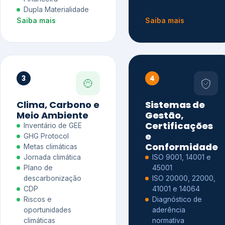
Dupla Materialidade
Saiba mais
Saiba mais
3
4
Clima, Carbono e
Sistemas de
Meio Ambiente
Gestão,
Certificações
Inventário de GEE
e
GHG Protocol
Conformidade
Metas climáticas
Jornada climática
ISO 9001, 14001 e
Plano de
45001
descarbonização
ISO 20000, 22000,
CDP
41001 e 14064
Riscos e
Diagnóstico de
oportunidades
aderência
climáticas
normativa