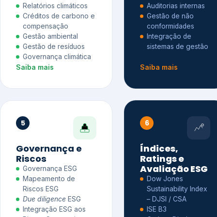
Relatórios climáticos
Auditorias internas
Créditos de carbono e
Gestão de não
compensação
conformidades
Gestão ambiental
Integração de
Gestão de resíduos
sistemas de gestão
Governança climática
Saiba mais
Saiba mais
5
6
Governança e
Índices,
Riscos
Ratings e
Avaliação ESG
Governança ESG
Mapeamento de
Dow Jones
Riscos ESG
Sustainability Index
Due diligence
ESG
– DJSI / CSA
Integração ESG aos
ISE B3