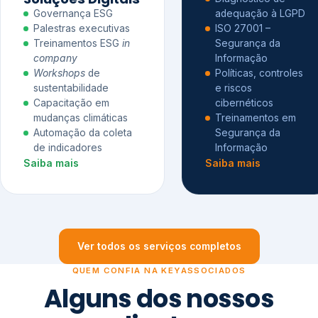
Governança ESG
adequação à LGPD
Palestras executivas
ISO 27001 –
Treinamentos ESG
in
Segurança da
company
Informação
Workshops
de
Políticas, controles
sustentabilidade
e riscos
Capacitação em
cibernéticos
mudanças climáticas
Treinamentos em
Automação da coleta
Segurança da
de indicadores
Informação
Saiba mais
Saiba mais
Ver todos os serviços completos
QUEM CONFIA NA KEYASSOCIADOS
Alguns dos nossos