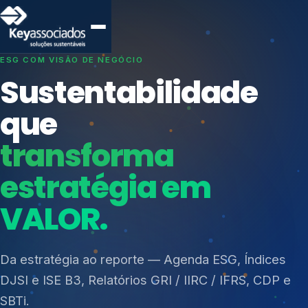
SISTEMAS DE GESTÃO OTIMIZADOS E INTEGRADOS
Conformidade que
protege seu
negócio.
Índices de Mercado
Mudanças Climáticas
Consultoria, auditoria e treinamentos em ISO 27001,
Reputação e Cadeia
ISO 27701, ISO 42001, ISO 37001, ISO 9001, ISO
Reporte Regulatório
14001, ISO 45001, ONA e PNQ — Gestão de
resíduos sólidos (PGRS/PMGRS).