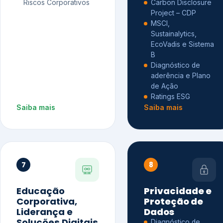
Riscos Corporativos
Carbon Disclosure
Project – CDP
MSCI,
Sustainalytics,
EcoVadis e Sistema
B
Diagnóstico de
aderência e Plano
de Ação
Ratings ESG
Saiba mais
Saiba mais
7
8
Educação
Privacidade e
Corporativa,
Proteção de
Liderança e
Dados
Soluções Digitais
Diagnóstico de