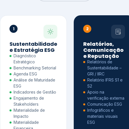
1
2
Sustentabilidade
Relatórios,
e Estratégia ESG
Comunicação
e Reputação
Diagnóstico
Estratégico
Relatórios de
Benchmarking Setorial
Sustentabilidade –
Agenda ESG
GRI / IIRC
Análise de Maturidade
Relatório IFRS S1 e
ESG
S2
Indicadores de Gestão
Apoio na
Engajamento de
verificação externa
Stakeholders
Comunicação ESG
Materialidade de
Infográficos e
Impacto
materiais visuais
Materialidade
ESG
Financeira