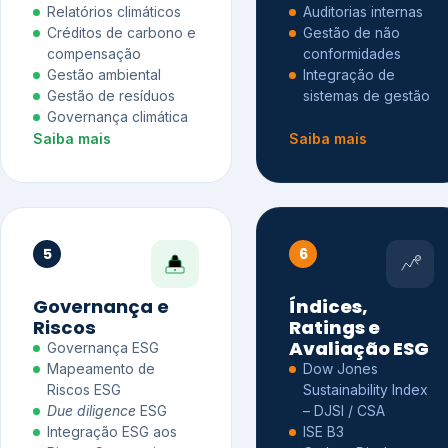
Relatórios climáticos
Auditorias internas
Créditos de carbono e
Gestão de não
compensação
conformidades
Gestão ambiental
Integração de
Gestão de resíduos
sistemas de gestão
Governança climática
Saiba mais
Saiba mais
5
6
Governança e
Índices,
Riscos
Ratings e
Avaliação ESG
Governança ESG
Mapeamento de
Dow Jones
Riscos ESG
Sustainability Index
Due diligence
ESG
– DJSI / CSA
Integração ESG aos
ISE B3