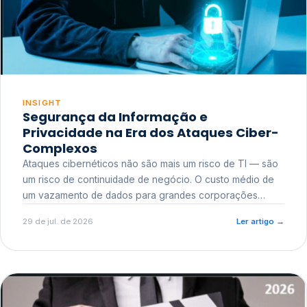
INSIGHT
Segurança da Informação e
Privacidade na Era dos Ataques Ciber-
Complexos
Ataques cibernéticos não são mais um risco de TI — são
um risco de continuidade de negócio. O custo médio de
um vazamento de dados para grandes corporações
ultrapassa a casa dos milhões, sem contar o dano
29 de jul. de 2026
Ler artigo
→
reputacional e o risco regulatório junto a órgãos como a
ANPD.