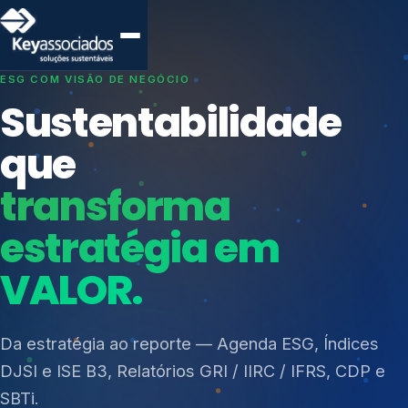
SISTEMAS DE GESTÃO OTIMIZADOS E INTEGRADOS
Conformidade que
protege seu
negócio.
Índices de Mercado
Mudanças Climáticas
Consultoria, auditoria e treinamentos em ISO 27001,
Reputação e Cadeia
ISO 27701, ISO 42001, ISO 37001, ISO 9001, ISO
Reporte Regulatório
14001, ISO 45001, ONA e PNQ — Gestão de
resíduos sólidos (PGRS/PMGRS).