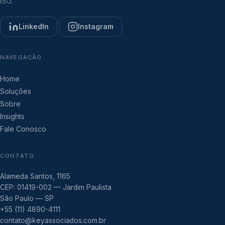
ISO.
LinkedIn
Instagram
NAVEGAÇÃO
Home
Soluções
Sobre
Insights
Fale Conosco
CONTATO
Alameda Santos, 1165
CEP: 01419-002 — Jardim Paulista
São Paulo — SP
+55 (11) 4890-4111
contato@keyassociados.com.br