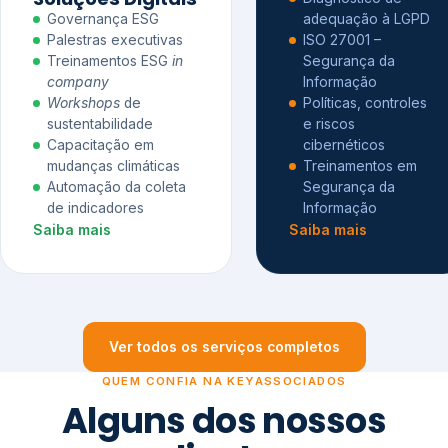
Governança ESG
adequação à LGPD
Palestras executivas
ISO 27001 –
Treinamentos ESG
in
Segurança da
company
Informação
Workshops
de
Políticas, controles
sustentabilidade
e riscos
Capacitação em
cibernéticos
mudanças climáticas
Treinamentos em
Automação da coleta
Segurança da
de indicadores
Informação
Saiba mais
Saiba mais
Ver todos os serviços completos
QUEM CONFIA NA KEYASSOCIADOS
Alguns dos nossos