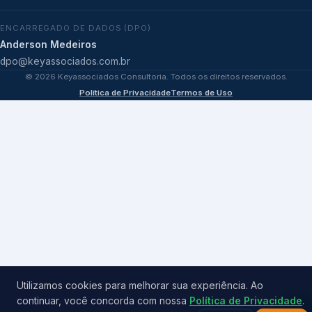
ENCARREGADO DE DADOS (DPO)
Anderson Medeiros
dpo@keyassociados.com.br
©
2026
Keyassociados Consultoria. Todos os direitos reservados.
Política de Privacidade
Termos de Uso
Utilizamos cookies para melhorar sua experiência. Ao
continuar, você concorda com nossa
Política de Privacidade
.