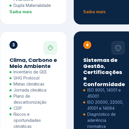
Dupla Materialidade
Saiba mais
Saiba mais
3
4
Clima, Carbono e
Sistemas de
Meio Ambiente
Gestão,
Certificações
Inventário de GEE
e
GHG Protocol
Conformidade
Metas climáticas
Jornada climática
ISO 9001, 14001 e
Plano de
45001
descarbonização
ISO 20000, 22000,
CDP
41001 e 14064
Riscos e
Diagnóstico de
oportunidades
aderência
climáticas
normativa