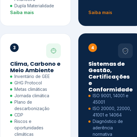
Dupla Materialidade
Saiba mais
Saiba mais
3
4
Clima, Carbono e
Sistemas de
Meio Ambiente
Gestão,
Certificações
Inventário de GEE
e
GHG Protocol
Conformidade
Metas climáticas
Jornada climática
ISO 9001, 14001 e
Plano de
45001
descarbonização
ISO 20000, 22000,
CDP
41001 e 14064
Riscos e
Diagnóstico de
oportunidades
aderência
climáticas
normativa