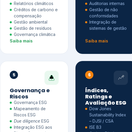
Relatórios climáticos
Auditorias internas
Créditos de carbono e
Gestão de não
compensação
conformidades
Gestão ambiental
Integração de
Gestão de resíduos
sistemas de gestão
Governança climática
Saiba mais
Saiba mais
5
6
Governança e
Índices,
Riscos
Ratings e
Avaliação ESG
Governança ESG
Mapeamento de
Dow Jones
Riscos ESG
Sustainability Index
Due diligence
ESG
– DJSI / CSA
Integração ESG aos
ISE B3