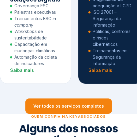
Governança ESG
adequação à LGPD
Palestras executivas
ISO 27001 –
Treinamentos ESG
in
Segurança da
company
Informação
Workshops
de
Políticas, controles
sustentabilidade
e riscos
Capacitação em
cibernéticos
mudanças climáticas
Treinamentos em
Automação da coleta
Segurança da
de indicadores
Informação
Saiba mais
Saiba mais
Ver todos os serviços completos
QUEM CONFIA NA KEYASSOCIADOS
Alguns dos nossos