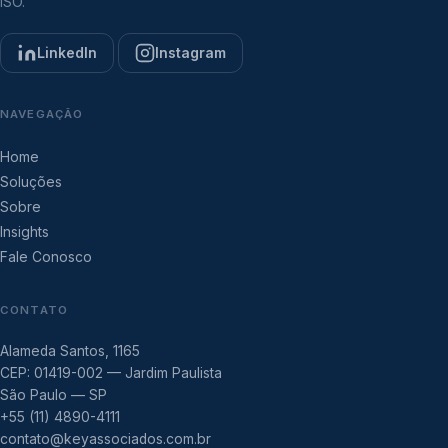
ISO.
LinkedIn
Instagram
NAVEGAÇÃO
Home
Soluções
Sobre
Insights
Fale Conosco
CONTATO
Alameda Santos, 1165
CEP: 01419-002 — Jardim Paulista
São Paulo — SP
+55 (11) 4890-4111
contato@keyassociados.com.br