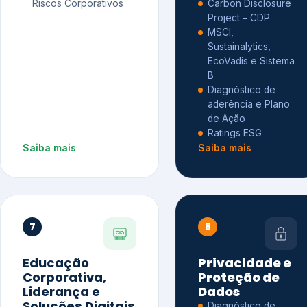
Riscos Corporativos
Carbon Disclosure
Project – CDP
MSCI,
Sustainalytics,
EcoVadis e Sistema
B
Diagnóstico de
aderência e Plano
de Ação
Ratings ESG
Saiba mais
Saiba mais
7
8
Educação
Privacidade e
Corporativa,
Proteção de
Liderança e
Dados
Soluções Digitais
Diagnóstico de