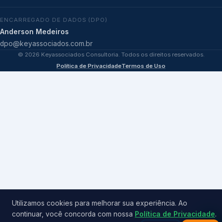
ENCARREGADO DE DADOS (DPO)
Anderson Medeiros
dpo@keyassociados.com.br
©
2026
Keyassociados Consultoria. Todos os direitos reservados.
Política de Privacidade
Termos de Uso
Utilizamos cookies para melhorar sua experiência. Ao
continuar, você concorda com nossa
Política de Privacidade
.