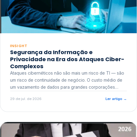
INSIGHT
Segurança da Informação e
Privacidade na Era dos Ataques Ciber-
Complexos
Ataques cibernéticos não são mais um risco de TI — são
um risco de continuidade de negócio. O custo médio de
um vazamento de dados para grandes corporações
ultrapassa a casa dos milhões, sem contar o dano
29 de jul. de 2026
Ler artigo
→
reputacional e o risco regulatório junto a órgãos como a
ANPD.