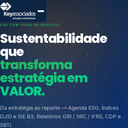
SISTEMAS DE GESTÃO OTIMIZADOS E INTEGRADOS
Conformidade que
protege seu
negócio.
Índices de Mercado
Mudanças Climáticas
Consultoria, auditoria e treinamentos em ISO 27001,
Reputação e Cadeia
ISO 27701, ISO 42001, ISO 37001, ISO 9001, ISO
Reporte Regulatório
14001, ISO 45001, ONA e PNQ — Gestão de
resíduos sólidos (PGRS/PMGRS).