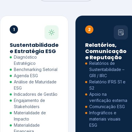
1
2
Sustentabilidade
Relatórios,
e Estratégia ESG
Comunicação
e Reputação
Diagnóstico
Estratégico
Relatórios de
Benchmarking Setorial
Sustentabilidade –
Agenda ESG
GRI / IIRC
Análise de Maturidade
Relatório IFRS S1 e
ESG
S2
Indicadores de Gestão
Apoio na
Engajamento de
verificação externa
Stakeholders
Comunicação ESG
Materialidade de
Infográficos e
Impacto
materiais visuais
Materialidade
ESG
Financeira