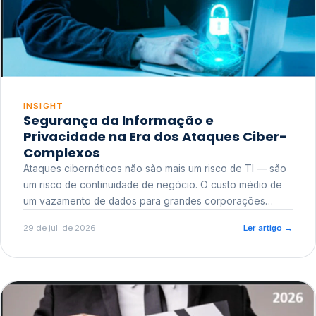
INSIGHT
Segurança da Informação e
Privacidade na Era dos Ataques Ciber-
Complexos
Ataques cibernéticos não são mais um risco de TI — são
um risco de continuidade de negócio. O custo médio de
um vazamento de dados para grandes corporações
ultrapassa a casa dos milhões, sem contar o dano
29 de jul. de 2026
Ler artigo
→
reputacional e o risco regulatório junto a órgãos como a
ANPD.