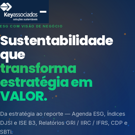
SISTEMAS DE GESTÃO OTIMIZADOS E INTEGRADOS
Conformidade que
protege seu
negócio.
Índices de Mercado
Mudanças Climáticas
Consultoria, auditoria e treinamentos em ISO 27001,
Reputação e Cadeia
ISO 27701, ISO 42001, ISO 37001, ISO 9001, ISO
Reporte Regulatório
14001, ISO 45001, ONA e PNQ — Gestão de
resíduos sólidos (PGRS/PMGRS).