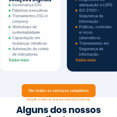
Governança ESG
adequação à LGPD
Palestras executivas
ISO 27001 –
Treinamentos ESG
in
Segurança da
company
Informação
Workshops
de
Políticas, controles
sustentabilidade
e riscos
Capacitação em
cibernéticos
mudanças climáticas
Treinamentos em
Automação da coleta
Segurança da
de indicadores
Informação
Saiba mais
Saiba mais
Ver todos os serviços completos
QUEM CONFIA NA KEYASSOCIADOS
Alguns dos nossos