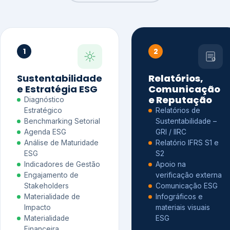
1
2
Sustentabilidade
Relatórios,
e Estratégia ESG
Comunicação
e Reputação
Diagnóstico
Estratégico
Relatórios de
Benchmarking Setorial
Sustentabilidade –
Agenda ESG
GRI / IIRC
Análise de Maturidade
Relatório IFRS S1 e
ESG
S2
Indicadores de Gestão
Apoio na
Engajamento de
verificação externa
Stakeholders
Comunicação ESG
Materialidade de
Infográficos e
Impacto
materiais visuais
Materialidade
ESG
Financeira