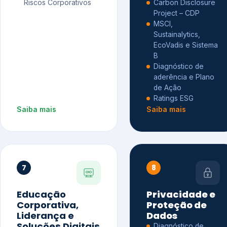
Riscos Corporativos
Carbon Disclosure
Project – CDP
MSCI,
Sustainalytics,
EcoVadis e Sistema
B
Diagnóstico de
aderência e Plano
de Ação
Ratings ESG
Saiba mais
Saiba mais
7
8
Educação
Privacidade e
Corporativa,
Proteção de
Liderança e
Dados
Soluções Digitais
Diagnóstico de