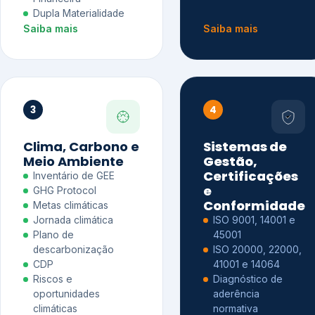
Dupla Materialidade
Saiba mais
Saiba mais
3
4
Clima, Carbono e
Sistemas de
Meio Ambiente
Gestão,
Certificações
Inventário de GEE
e
GHG Protocol
Conformidade
Metas climáticas
Jornada climática
ISO 9001, 14001 e
Plano de
45001
descarbonização
ISO 20000, 22000,
CDP
41001 e 14064
Riscos e
Diagnóstico de
oportunidades
aderência
climáticas
normativa