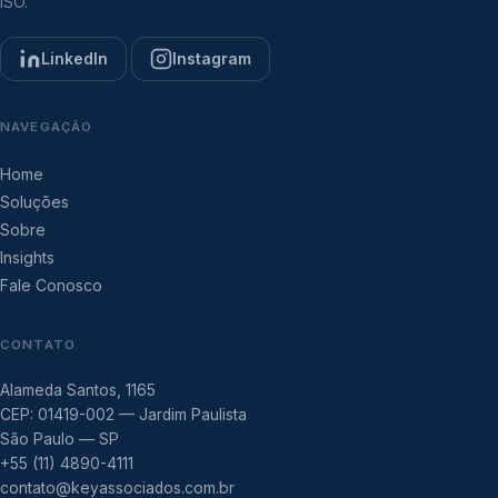
ISO.
LinkedIn
Instagram
NAVEGAÇÃO
Home
Soluções
Sobre
Insights
Fale Conosco
CONTATO
Alameda Santos, 1165
CEP: 01419-002 — Jardim Paulista
São Paulo — SP
+55 (11) 4890-4111
contato@keyassociados.com.br