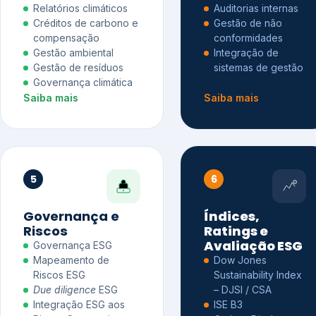
Relatórios climáticos
Auditorias internas
Créditos de carbono e
Gestão de não
compensação
conformidades
Gestão ambiental
Integração de
Gestão de resíduos
sistemas de gestão
Governança climática
Saiba mais
Saiba mais
5
6
Governança e
Índices,
Riscos
Ratings e
Avaliação ESG
Governança ESG
Mapeamento de
Dow Jones
Riscos ESG
Sustainability Index
Due diligence
ESG
– DJSI / CSA
Integração ESG aos
ISE B3