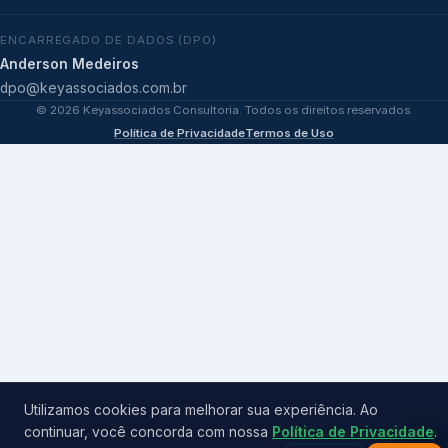
ENCARREGADO DE DADOS (DPO)
Anderson Medeiros
dpo@keyassociados.com.br
©
2026
Keyassociados Consultoria. Todos os direitos reservados.
Política de Privacidade
Termos de Uso
Utilizamos cookies para melhorar sua experiência. Ao
continuar, você concorda com nossa
Política de Privacidade
.