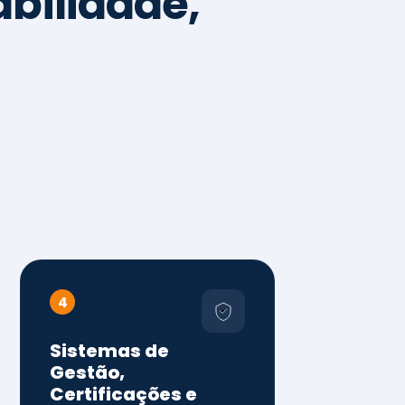
4
Sistemas de
Gestão,
Certificações e
Conformidade
ISO 9001, 14001 e 45001
ISO 20000, 22000, 41001 e
14064
Diagnóstico de aderência
normativa
Auditorias internas