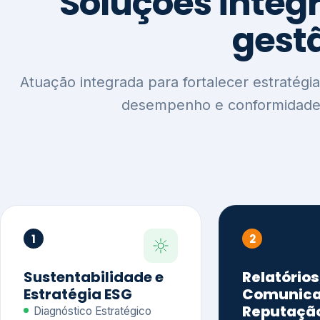
1
2
Sustentabilidade e
Relatórios
Estratégia ESG
Comunica
Reputaçã
Diagnóstico Estratégico
Benchmarking Setorial
Relatórios de
Agenda ESG
Sustentabilida
Análise de Maturidade ESG
Relatório IFR
Indicadores de Gestão
Apoio na veri
Engajamento de
Comunicação
Stakeholders
Infográficos 
Materialidade de Impacto
visuais ESG