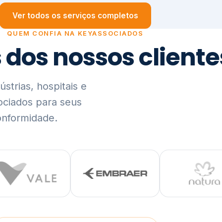
trias, hospitais e
ociados para seus
onformidade.
Ver lista completa de clientes (PDF)
Visão Holística e In
01
O Elo entre Estratégia, Go