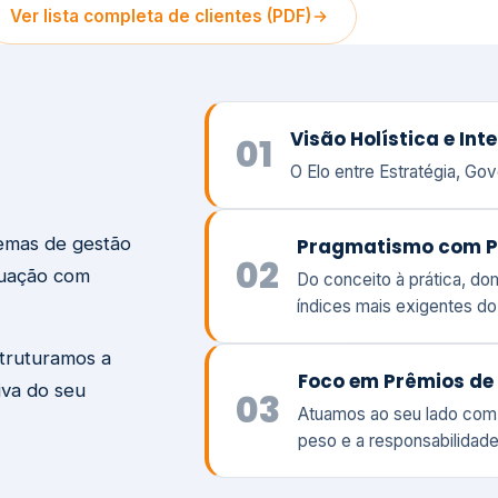
temas de gestão
Pragmatismo com P
02
tuação com
Do conceito à prática, d
índices mais exigentes d
struturamos a
Foco em Prêmios de 
iva do seu
03
Atuamos ao seu lado com
peso e a responsabilidade
Visão
Va
Clique aqui →