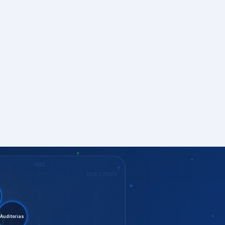
S
PNQ
ISO 27001
nt.
ditorias
G
ISO 37001
KEY
Dow Jones
GESTÃO
ISO 14001