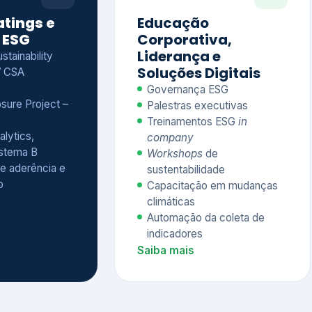
Treinamentos ESG
in
alytics,
company
istema B
Workshops
de
e aderência e
sustentabilidade
o
Capacitação em mudanças
climáticas
Automação da coleta de
indicadores
Saiba mais
Ver todos os serviços completos
QUEM CONFIA NA KEYASSOCIADOS
 dos nossos cliente