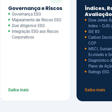
CDP
MSCI, Sustain
EcoVadis e S
Diagnóstico d
Plano de Açã
Ratings ESG
Saiba mais
Saiba mais
Alguns