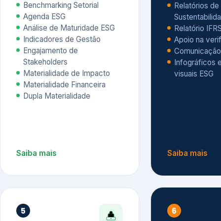
Materialidade Financeira
Dupla Materialidade
Saiba mais
Saiba mais
5
6
Governança e Riscos
Índices, R
Avaliação
Governança ESG
Mapeamento de Riscos ESG
Dow Jones Sus
Due diligence
ESG
Index – DJSI 
Integração ESG aos Riscos
ISE B3
Corporativos
Carbon Disclo