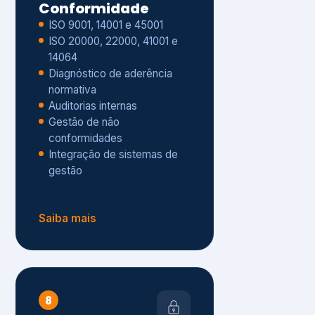
Gestão de não
conformidades
Integração de sistemas de
gestão
Saiba mais
8
Privacidade e
Proteção de Dados
Diagnóstico de adequação à
LGPD
ISO 27001 – Segurança da
Informação