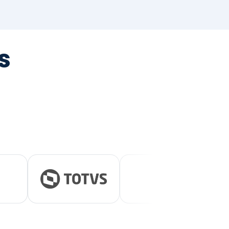
tegrada
vernança e ESG.