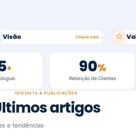
5
90
%
+
logias
Retenção de Clientes
INSIGHTS & PUBLICAÇÕES
ltimos artigos
es e tendências