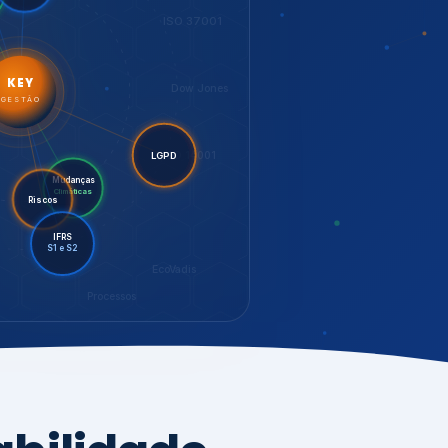
LGPD
Mudanças
Riscos
Climáticas
IFRS
S1 e S2
EcoVadis
Processos
bilidade,