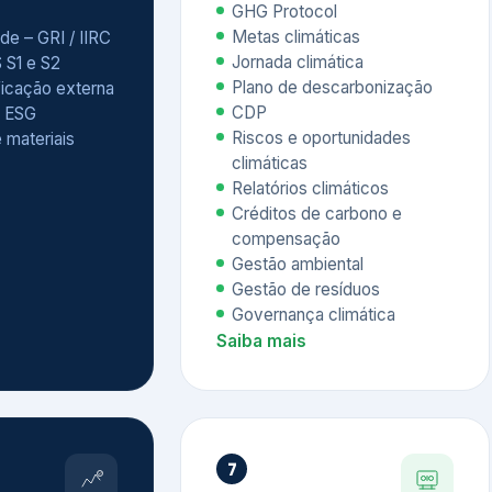
Relatórios climáticos
Créditos de carbono e
compensação
Gestão ambiental
Gestão de resíduos
Governança climática
Saiba mais
7
atings e
Educação
 ESG
Corporativa,
Liderança e
tainability
Soluções Digitais
/ CSA
Governança ESG
sure Project –
Palestras executivas