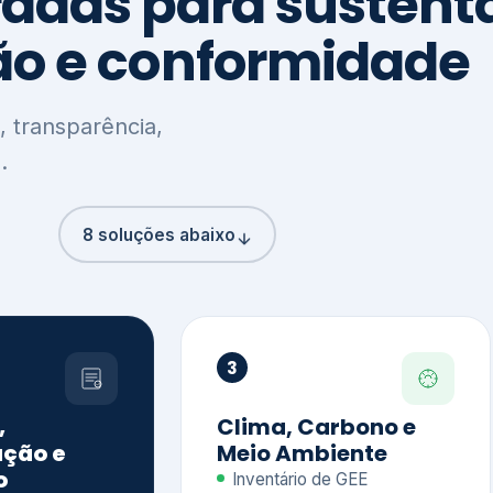
8 soluções abaixo
3
,
Clima, Carbono e
ção e
Meio Ambiente
o
Inventário de GEE
GHG Protocol
Metas climáticas
de – GRI / IIRC
Jornada climática
S S1 e S2
Plano de descarbonização
ficação externa
CDP
 ESG
Riscos e oportunidades
e materiais
climáticas