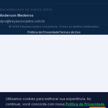
ENCARREGADO DE DADOS (DPO)
Anderson Medeiros
dpo@keyassociados.com.br
©
2026
Keyassociados Consultoria. Todos os direitos reservados.
Política de Privacidade
Termos de Uso
Utilizamos cookies para melhorar sua experiência. Ao
continuar, você concorda com nossa
Política de Privacidade
.