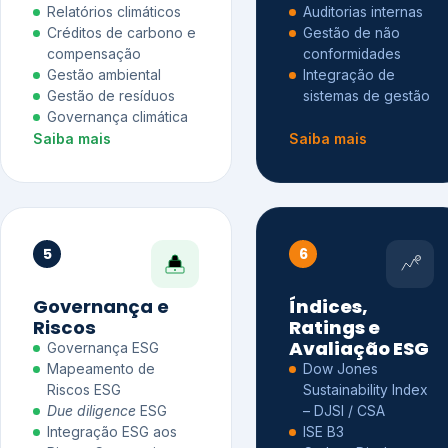
Relatórios climáticos
Auditorias internas
Créditos de carbono e
Gestão de não
compensação
conformidades
Gestão ambiental
Integração de
Gestão de resíduos
sistemas de gestão
Governança climática
Saiba mais
Saiba mais
5
6
Governança e
Índices,
Riscos
Ratings e
Avaliação ESG
Governança ESG
Mapeamento de
Dow Jones
Riscos ESG
Sustainability Index
Due diligence
ESG
– DJSI / CSA
Integração ESG aos
ISE B3