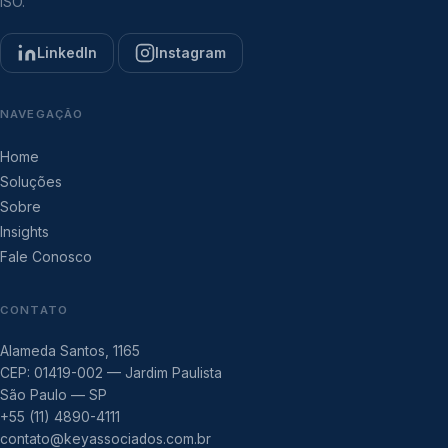
ISO.
LinkedIn
Instagram
NAVEGAÇÃO
Home
Soluções
Sobre
Insights
Fale Conosco
CONTATO
Alameda Santos, 1165
CEP: 01419-002 — Jardim Paulista
São Paulo — SP
+55 (11) 4890-4111
contato@keyassociados.com.br