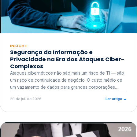
INSIGHT
Segurança da Informação e
Privacidade na Era dos Ataques Ciber-
Complexos
Ataques cibernéticos não são mais um risco de TI — são
um risco de continuidade de negócio. O custo médio de
um vazamento de dados para grandes corporações
ultrapassa a casa dos milhões, sem contar o dano
29 de jul. de 2026
Ler artigo
→
reputacional e o risco regulatório junto a órgãos como a
ANPD.