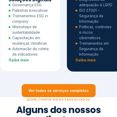
Governança ESG
adequação à LGPD
Palestras executivas
ISO 27001 –
Treinamentos ESG
in
Segurança da
company
Informação
Workshops
de
Políticas, controles
sustentabilidade
e riscos
Capacitação em
cibernéticos
mudanças climáticas
Treinamentos em
Automação da coleta
Segurança da
de indicadores
Informação
Saiba mais
Saiba mais
Ver todos os serviços completos
QUEM CONFIA NA KEYASSOCIADOS
Alguns dos nossos