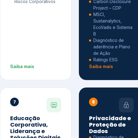
Riscos Corporativos
Carbon Disclosure
Project – CDP
MSCI,
Sustainalytics,
EcoVadis e Sistema
B
Diagnóstico de
aderência e Plano
de Ação
Ratings ESG
Saiba mais
Saiba mais
7
8
Educação
Privacidade e
Corporativa,
Proteção de
Liderança e
Dados
Soluções Digitais
Diagnóstico de