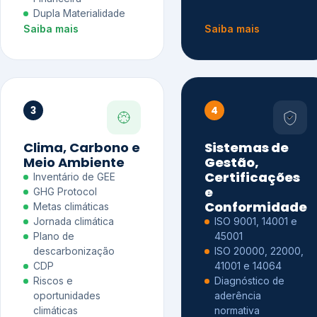
Dupla Materialidade
Saiba mais
Saiba mais
3
4
Clima, Carbono e
Sistemas de
Meio Ambiente
Gestão,
Certificações
Inventário de GEE
e
GHG Protocol
Conformidade
Metas climáticas
Jornada climática
ISO 9001, 14001 e
Plano de
45001
descarbonização
ISO 20000, 22000,
CDP
41001 e 14064
Riscos e
Diagnóstico de
oportunidades
aderência
climáticas
normativa