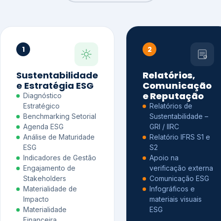
1
2
Sustentabilidade
Relatórios,
e Estratégia ESG
Comunicação
e Reputação
Diagnóstico
Estratégico
Relatórios de
Benchmarking Setorial
Sustentabilidade –
Agenda ESG
GRI / IIRC
Análise de Maturidade
Relatório IFRS S1 e
ESG
S2
Indicadores de Gestão
Apoio na
Engajamento de
verificação externa
Stakeholders
Comunicação ESG
Materialidade de
Infográficos e
Impacto
materiais visuais
Materialidade
ESG
Financeira