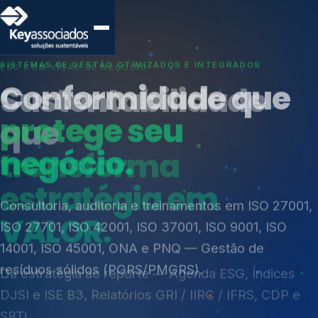
SISTEMAS DE GESTÃO OTIMIZADOS E INTEGRADOS
Conformidade que
protege seu
negócio.
Índices de Mercado
Mudanças Climáticas
Consultoria, auditoria e treinamentos em ISO 27001,
Reputação e Cadeia
ISO 27701, ISO 42001, ISO 37001, ISO 9001, ISO
Reporte Regulatório
14001, ISO 45001, ONA e PNQ — Gestão de
resíduos sólidos (PGRS/PMGRS).