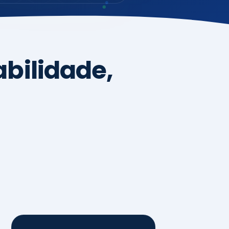
4
Sistemas de
Gestão,
Certificações e
Conformidade
ISO 9001, 14001 e 45001
ISO 20000, 22000, 41001 e
14064
Diagnóstico de aderência
normativa
Auditorias internas