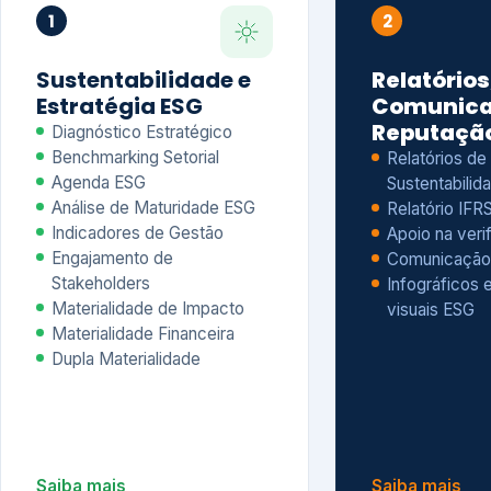
Materialidade Financeira
Dupla Materialidade
Saiba mais
Saiba mais
5
6
Governança e Riscos
Índices, R
Avaliação
Governança ESG
Mapeamento de Riscos ESG
Dow Jones Sus
Due diligence
ESG
Index – DJSI 
Integração ESG aos Riscos
ISE B3
Corporativos
Carbon Disclo