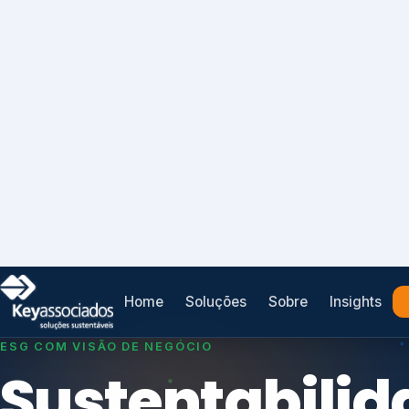
Home
Soluções
Sobre
Insights
SISTEMAS DE GESTÃO OTIMIZADOS E INTEGRADOS
Conformidad
que
protege seu
Índices de Mercado
negócio.
Mudanças Climáticas
Reputação e Cadeia
Reporte Regulatório
Consultoria, auditoria e treinamentos em ISO 2