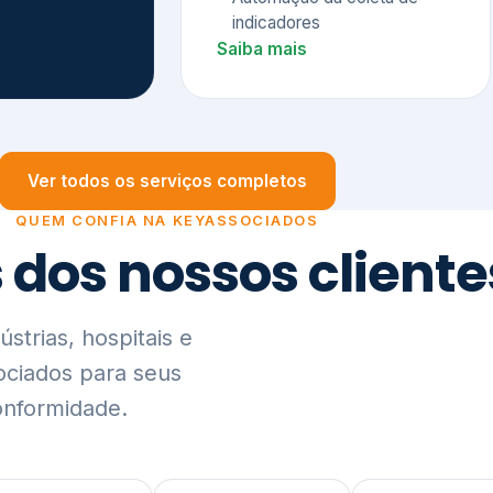
trias, hospitais e
ociados para seus
onformidade.
Ver lista completa de clientes (PDF)
Visão Holística e In
01
O Elo entre Estratégia, Go