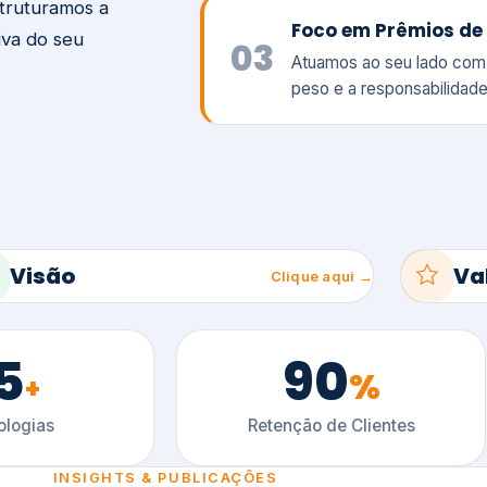
5
90
%
+
logias
Retenção de Clientes
INSIGHTS & PUBLICAÇÕES
ltimos artigos
es e tendências