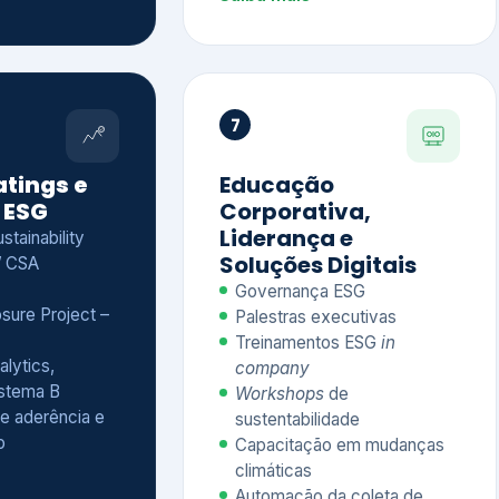
Treinamentos ESG
in
alytics,
company
istema B
Workshops
de
e aderência e
sustentabilidade
o
Capacitação em mudanças
climáticas
Automação da coleta de
indicadores
Saiba mais
Ver todos os serviços completos
QUEM CONFIA NA KEYASSOCIADOS
 dos nossos cliente