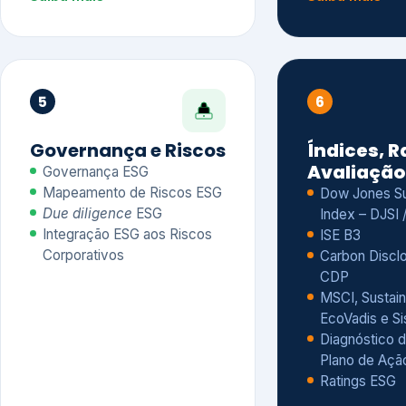
CDP
MSCI, Sustain
EcoVadis e S
Diagnóstico d
Plano de Açã
Ratings ESG
Saiba mais
Saiba mais
Alguns