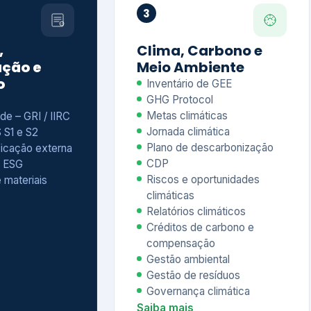
Relatórios climáticos
Créditos de carbono e
compensação
Gestão ambiental
Gestão de resíduos
Governança climática
Saiba mais
7
atings e
Educação
 ESG
Corporativa,
Liderança e
tainability
Soluções Digitais
/ CSA
Governança ESG
sure Project –
Palestras executivas