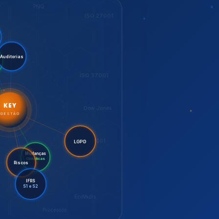
LGPD
Mudanças
Riscos
Climáticas
IFRS
S1 e S2
EcoVadis
Processos
bilidade,