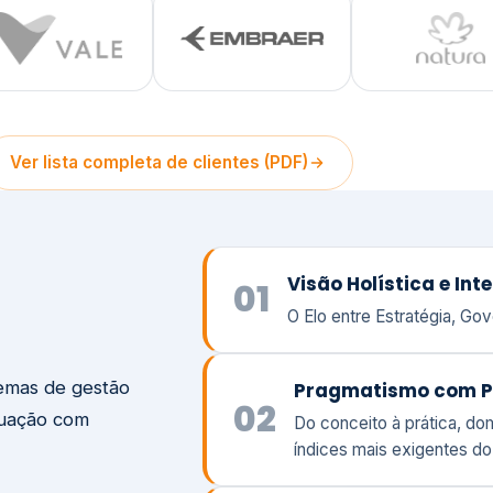
temas de gestão
Pragmatismo com P
02
tuação com
Do conceito à prática, d
índices mais exigentes d
struturamos a
Foco em Prêmios de 
iva do seu
03
Atuamos ao seu lado com
peso e a responsabilidade
Visão
Va
Clique aqui →