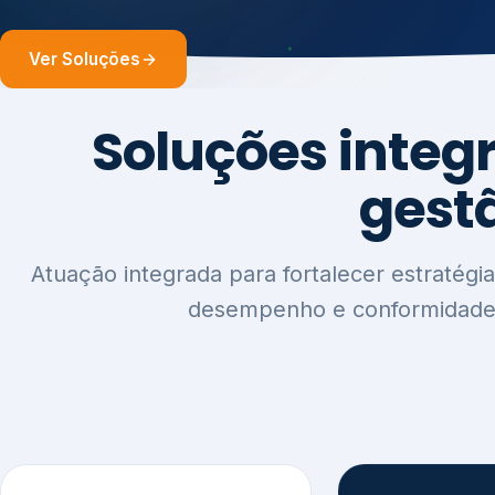
1
2
Sustentabilidade e
Relatórios
Estratégia ESG
Comunica
Reputaçã
Diagnóstico Estratégico
Benchmarking Setorial
Relatórios de
Agenda ESG
Sustentabilida
Análise de Maturidade ESG
Relatório IFR
Indicadores de Gestão
Apoio na veri
Engajamento de
Comunicação
Stakeholders
Infográficos 
Materialidade de Impacto
visuais ESG