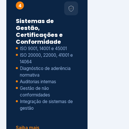
Gestão de não
conformidades
Integração de sistemas de
gestão
Saiba mais
8
Privacidade e
Proteção de Dados
Diagnóstico de adequação à
LGPD
ISO 27001 – Segurança da
Informação