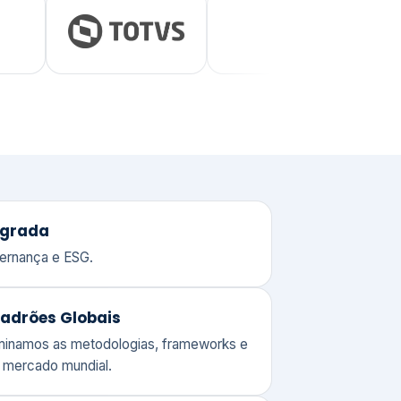
adrões Globais
ominamos as metodologias, frameworks e
o mercado mundial.
Valor e Perenidade
 o compromisso de quem entende o
 de gerir um patrimônio corporativo.
lores
Clique aqui →