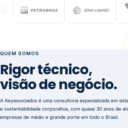
visão de negócio.
A Keyassociados é uma consultoria especializada em sis
e sustentabilidade corporativa, com quase 30 anos de a
empresas de médio e grande porte em todo o Brasil.
Não prestamos consultoria para preencher relatórios. E
sua governança para que ela seja a maior força competit
negócio.
Entre em contato
Missão
Clique aqui →