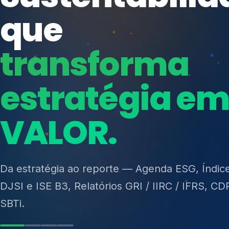
ISO 27701, ISO 42001, ISO 37001, ISO 9001, IS
14001, ISO 45001, ONA e PNQ — Gestão de re
sólidos (PGRS/PMGRS).
Ver Soluções
Soluções integ
gest
Atuação integrada para fortalecer estratégia
desempenho e conformidade