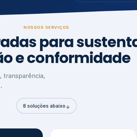
8 soluções abaixo
3
,
Clima, Carbono e
ção e
Meio Ambiente
o
Inventário de GEE
GHG Protocol
Metas climáticas
de – GRI / IIRC
Jornada climática
S S1 e S2
Plano de descarbonização
ficação externa
CDP
 ESG
Riscos e oportunidades
e materiais
climáticas