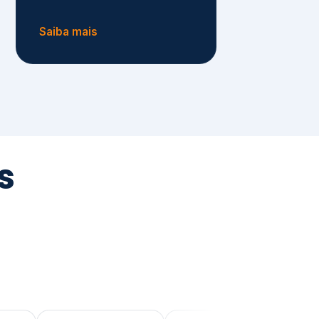
tegrada
vernança e ESG.