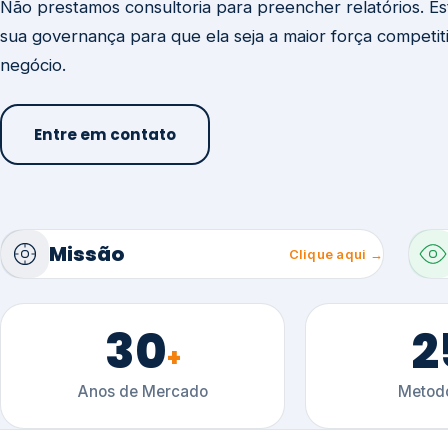
30
2
+
Anos de Mercado
Metodo
Ú
Conteúdo técnico sobre gestão, certificaçõ
setoriais.