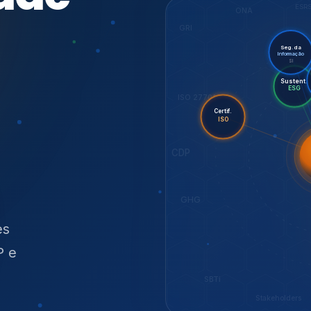
O
síduos
SBTi
Stakeholders
NOSSOS SERVIÇOS
radas para sustenta
ão e conformidade
, transparência,
.