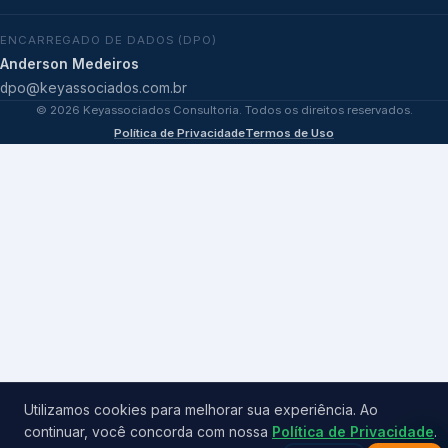
ENCARREGADO DE DADOS (DPO)
Anderson Medeiros
dpo@keyassociados.com.br
©
2026
Keyassociados Consultoria. Todos os direitos reservados.
Política de Privacidade
Termos de Uso
Utilizamos cookies para melhorar sua experiência. Ao
continuar, você concorda com nossa
Política de Privacidade
.