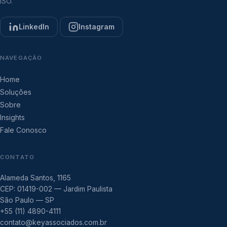
ISO.
LinkedIn
Instagram
NAVEGAÇÃO
Home
Soluções
Sobre
Insights
Fale Conosco
CONTATO
Alameda Santos, 1165
CEP: 01419-002 — Jardim Paulista
São Paulo — SP
+55 (11) 4890-4111
contato@keyassociados.com.br