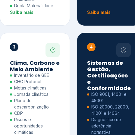
Dupla Materialidade
Saiba mais
Saiba mais
3
4
Clima, Carbono e
Sistemas de
Meio Ambiente
Gestão,
Certificações
Inventário de GEE
e
GHG Protocol
Conformidade
Metas climáticas
Jornada climática
ISO 9001, 14001 e
Plano de
45001
descarbonização
ISO 20000, 22000,
CDP
41001 e 14064
Riscos e
Diagnóstico de
oportunidades
aderência
climáticas
normativa