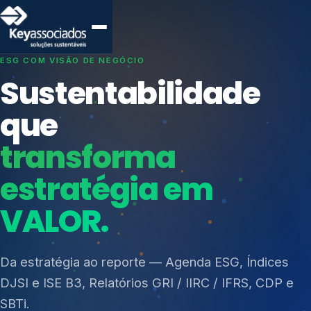
SISTEMAS DE GESTÃO OTIMIZADOS E INTEGRADOS
Conformidade que
protege seu
negócio.
Índices de Mercado
Mudanças Climáticas
Consultoria, auditoria e treinamentos em ISO 27001,
Reputação e Cadeia
ISO 27701, ISO 42001, ISO 37001, ISO 9001, ISO
Reporte Regulatório
14001, ISO 45001, ONA e PNQ — Gestão de
resíduos sólidos (PGRS/PMGRS).