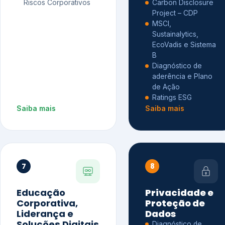
Riscos Corporativos
Carbon Disclosure
Project – CDP
MSCI,
Sustainalytics,
EcoVadis e Sistema
B
Diagnóstico de
aderência e Plano
de Ação
Ratings ESG
Saiba mais
Saiba mais
7
8
Educação
Privacidade e
Corporativa,
Proteção de
Liderança e
Dados
Soluções Digitais
Diagnóstico de