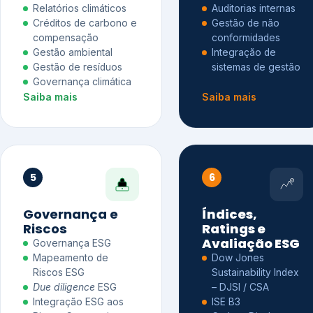
Relatórios climáticos
Auditorias internas
Créditos de carbono e
Gestão de não
compensação
conformidades
Gestão ambiental
Integração de
Gestão de resíduos
sistemas de gestão
Governança climática
Saiba mais
Saiba mais
5
6
Governança e
Índices,
Riscos
Ratings e
Avaliação ESG
Governança ESG
Mapeamento de
Dow Jones
Riscos ESG
Sustainability Index
Due diligence
ESG
– DJSI / CSA
Integração ESG aos
ISE B3