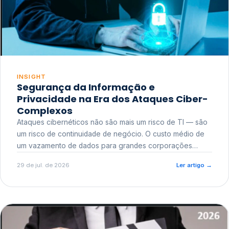
INSIGHT
Segurança da Informação e
Privacidade na Era dos Ataques Ciber-
Complexos
Ataques cibernéticos não são mais um risco de TI — são
um risco de continuidade de negócio. O custo médio de
um vazamento de dados para grandes corporações
ultrapassa a casa dos milhões, sem contar o dano
29 de jul. de 2026
Ler artigo
→
reputacional e o risco regulatório junto a órgãos como a
ANPD.