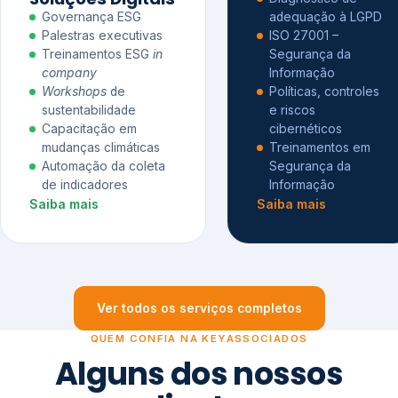
Governança ESG
adequação à LGPD
Palestras executivas
ISO 27001 –
Treinamentos ESG
in
Segurança da
company
Informação
Workshops
de
Políticas, controles
sustentabilidade
e riscos
Capacitação em
cibernéticos
mudanças climáticas
Treinamentos em
Automação da coleta
Segurança da
de indicadores
Informação
Saiba mais
Saiba mais
Ver todos os serviços completos
QUEM CONFIA NA KEYASSOCIADOS
Alguns dos nossos