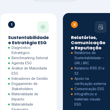
1
2
Sustentabilidade
Relatórios,
e Estratégia ESG
Comunicação
e Reputação
Diagnóstico
Estratégico
Relatórios de
Benchmarking Setorial
Sustentabilidade –
Agenda ESG
GRI / IIRC
Análise de Maturidade
Relatório IFRS S1 e
ESG
S2
Indicadores de Gestão
Apoio na
Engajamento de
verificação externa
Stakeholders
Comunicação ESG
Materialidade de
Infográficos e
Impacto
materiais visuais
Materialidade
ESG
Financeira