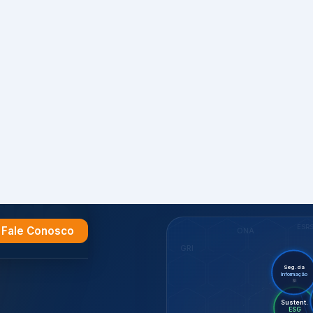
Fale Conosco
e
ESR
ONA
GRI
Seg. da
Informação
SI
Suste
Aud
ES
ISO 27701
Certif.
ISO
CDP
7001,
GHG