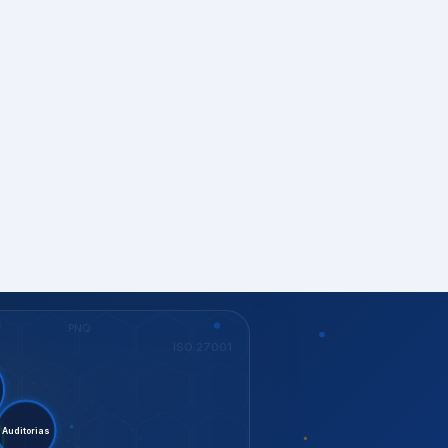
S
PNQ
ISO 27001
nt.
itorias
G
ISO 37001
KEY
Dow Jones
GESTÃO
ISO 14001