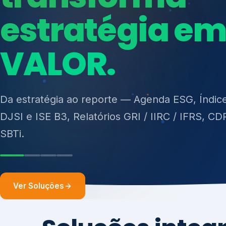
ISO 27701, ISO 42001, ISO 37001, ISO 9001, IS
14001, ISO 45001, ONA e PNQ — Gestão de re
sólidos (PGRS/PMGRS).
Ver Soluções
Soluções integ
gest
Atuação integrada para fortalecer estratégia
desempenho e conformidade