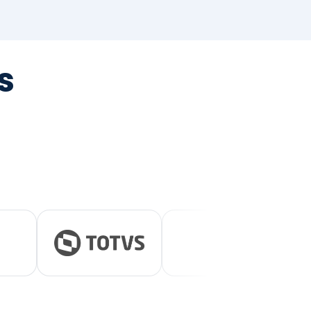
tegrada
vernança e ESG.