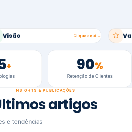
5
90
%
+
logias
Retenção de Clientes
INSIGHTS & PUBLICAÇÕES
ltimos artigos
es e tendências