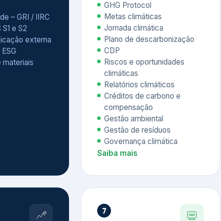
Relatórios climáticos
Créditos de carbono e
compensação
Gestão ambiental
Gestão de resíduos
Governança climática
Saiba mais
7
atings e
Educação
 ESG
Corporativa,
Liderança e
tainability
Soluções Digitais
/ CSA
Governança ESG
sure Project –
Palestras executivas