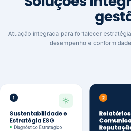
1
2
Sustentabilidade e
Relatórios
Estratégia ESG
Comunica
Reputaçã
Diagnóstico Estratégico
Benchmarking Setorial
Relatórios de
Agenda ESG
Sustentabilida
Análise de Maturidade ESG
Relatório IFR
Indicadores de Gestão
Apoio na veri
Engajamento de
Comunicação
Stakeholders
Infográficos 
Materialidade de Impacto
visuais ESG