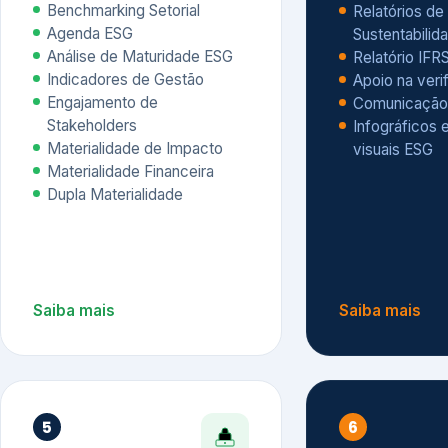
Materialidade Financeira
Dupla Materialidade
Saiba mais
Saiba mais
5
6
Governança e Riscos
Índices, R
Avaliação
Governança ESG
Mapeamento de Riscos ESG
Dow Jones Sus
Due diligence
ESG
Index – DJSI 
Integração ESG aos Riscos
ISE B3
Corporativos
Carbon Disclo