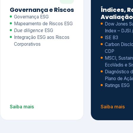
CDP
MSCI, Sustain
EcoVadis e S
Diagnóstico d
Plano de Açã
Ratings ESG
Saiba mais
Saiba mais
Alguns