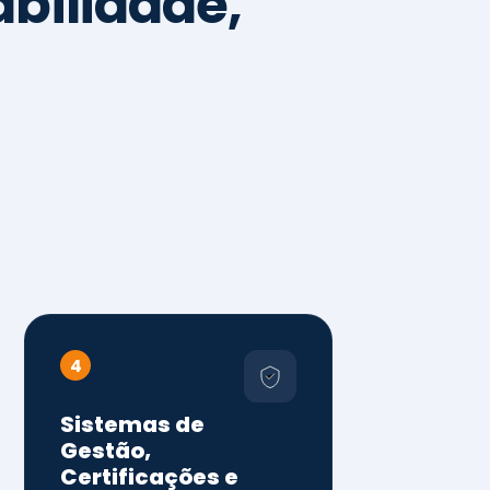
4
Sistemas de
Gestão,
Certificações e
Conformidade
ISO 9001, 14001 e 45001
ISO 20000, 22000, 41001 e
14064
Diagnóstico de aderência
normativa
Auditorias internas