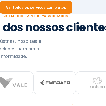
trias, hospitais e
ociados para seus
onformidade.
Ver lista completa de clientes (PDF)
Visão Holística e In
01
O Elo entre Estratégia, Go