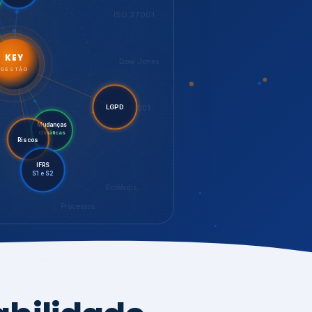
LGPD
Mudanças
Riscos
Climáticas
IFRS
S1 e S2
EcoVadis
Processos
bilidade,