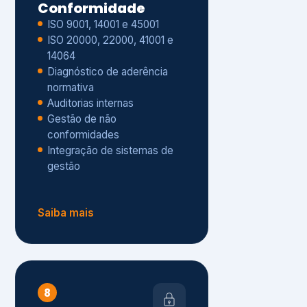
Gestão de não
conformidades
Integração de sistemas de
gestão
Saiba mais
8
Privacidade e
Proteção de Dados
Diagnóstico de adequação à
LGPD
ISO 27001 – Segurança da
Informação