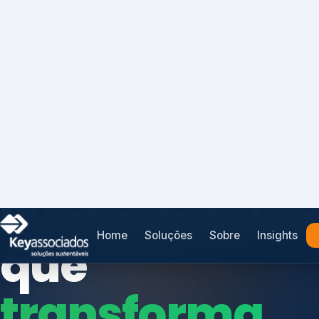
Home
Soluções
Sobre
Insights
SISTEMAS DE GESTÃO OTIMIZADOS E INTEGRADOS
Conformidad
que
protege seu
Índices de Mercado
negócio.
Mudanças Climáticas
Reputação e Cadeia
Reporte Regulatório
Consultoria, auditoria e treinamentos em ISO 2