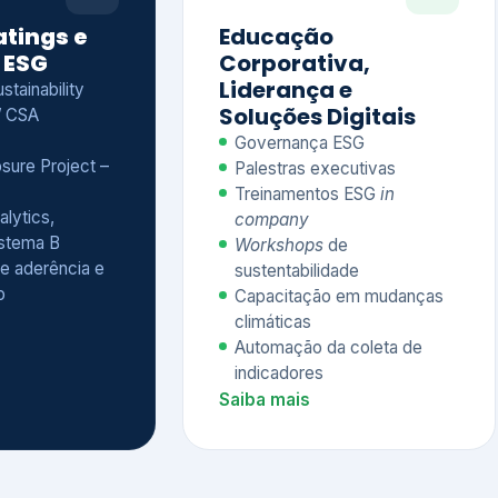
Treinamentos ESG
in
alytics,
company
istema B
Workshops
de
e aderência e
sustentabilidade
o
Capacitação em mudanças
climáticas
Automação da coleta de
indicadores
Saiba mais
Ver todos os serviços completos
QUEM CONFIA NA KEYASSOCIADOS
 dos nossos cliente