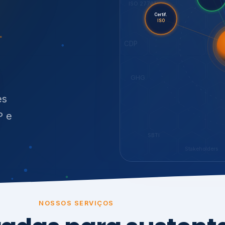
O
síduos
SBTi
Stakeholders
NOSSOS SERVIÇOS
radas para sustenta
ão e conformidade
, transparência,
.