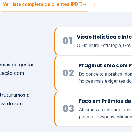
temas de gestão
Pragmatismo com P
02
tuação com
Do conceito à prática, d
índices mais exigentes d
struturamos a
Foco em Prêmios de 
iva do seu
03
Atuamos ao seu lado com
peso e a responsabilidade
Visão
Va
Clique aqui →