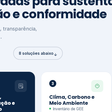
8 soluções abaixo
3
,
Clima, Carbono e
ção e
Meio Ambiente
o
Inventário de GEE
GHG Protocol
Metas climáticas
de – GRI / IIRC
Jornada climática
S S1 e S2
Plano de descarbonização
ficação externa
CDP
 ESG
Riscos e oportunidades
e materiais
climáticas