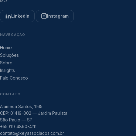
ISO.
LinkedIn
Instagram
NAVEGAÇÃO
Home
Soluções
Sobre
Insights
Fale Conosco
CONTATO
Alameda Santos, 1165
CEP: 01419-002 — Jardim Paulista
São Paulo — SP
+55 (11) 4890-4111
contato@keyassociados.com.br