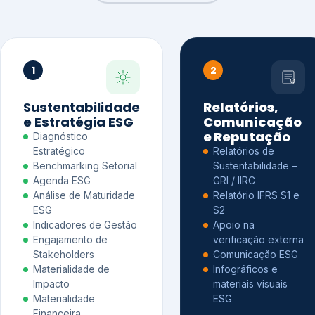
1
2
Sustentabilidade
Relatórios,
e Estratégia ESG
Comunicação
e Reputação
Diagnóstico
Estratégico
Relatórios de
Benchmarking Setorial
Sustentabilidade –
Agenda ESG
GRI / IIRC
Análise de Maturidade
Relatório IFRS S1 e
ESG
S2
Indicadores de Gestão
Apoio na
Engajamento de
verificação externa
Stakeholders
Comunicação ESG
Materialidade de
Infográficos e
Impacto
materiais visuais
Materialidade
ESG
Financeira