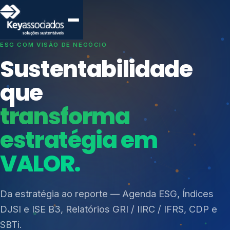
SISTEMAS DE GESTÃO OTIMIZADOS E INTEGRADOS
Conformidade que
protege seu
negócio.
Índices de Mercado
Mudanças Climáticas
Consultoria, auditoria e treinamentos em ISO 27001,
Reputação e Cadeia
ISO 27701, ISO 42001, ISO 37001, ISO 9001, ISO
Reporte Regulatório
14001, ISO 45001, ONA e PNQ — Gestão de
resíduos sólidos (PGRS/PMGRS).