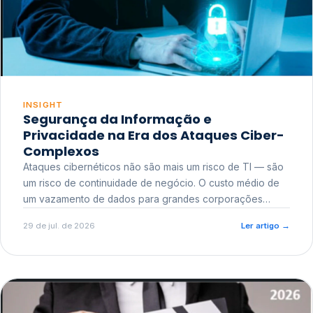
INSIGHT
Segurança da Informação e
Privacidade na Era dos Ataques Ciber-
Complexos
Ataques cibernéticos não são mais um risco de TI — são
um risco de continuidade de negócio. O custo médio de
um vazamento de dados para grandes corporações
ultrapassa a casa dos milhões, sem contar o dano
29 de jul. de 2026
Ler artigo
→
reputacional e o risco regulatório junto a órgãos como a
ANPD.