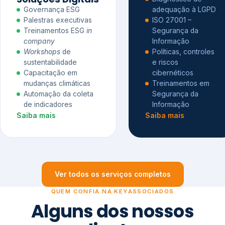
Governança ESG
adequação à LGPD
Palestras executivas
ISO 27001 –
Treinamentos ESG
in
Segurança da
company
Informação
Workshops
de
Políticas, controles
sustentabilidade
e riscos
Capacitação em
cibernéticos
mudanças climáticas
Treinamentos em
Automação da coleta
Segurança da
de indicadores
Informação
Saiba mais
Saiba mais
Ver todos os serviços completos
QUEM CONFIA NA KEYASSOCIADOS
Alguns dos nossos