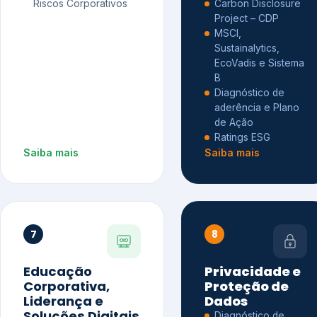
Riscos Corporativos
Carbon Disclosure
Project – CDP
MSCI,
Sustainalytics,
EcoVadis e Sistema
B
Diagnóstico de
aderência e Plano
de Ação
Ratings ESG
Saiba mais
Saiba mais
7
8
Educação
Privacidade e
Corporativa,
Proteção de
Liderança e
Dados
Soluções Digitais
Diagnóstico de