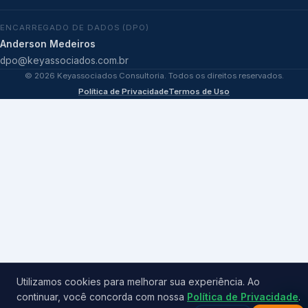
ENCARREGADO DE DADOS (DPO)
Anderson Medeiros
dpo@keyassociados.com.br
©
2026
Keyassociados Consultoria. Todos os direitos reservados.
Política de Privacidade
Termos de Uso
Utilizamos cookies para melhorar sua experiência. Ao
continuar, você concorda com nossa
Política de Privacidade
.