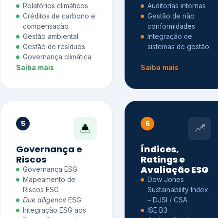
Relatórios climáticos
Auditorias internas
Créditos de carbono e
Gestão de não
compensação
conformidades
Gestão ambiental
Integração de
Gestão de resíduos
sistemas de gestão
Governança climática
Saiba mais
Saiba mais
5
6
Governança e
Índices,
Riscos
Ratings e
Avaliação ESG
Governança ESG
Mapeamento de
Dow Jones
Riscos ESG
Sustainability Index
Due diligence
ESG
– DJSI / CSA
Integração ESG aos
ISE B3