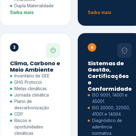
Dupla Materialidade
Saiba mais
Saiba mais
3
4
Clima, Carbono e
Sistemas de
Meio Ambiente
Gestão,
Certificações
Inventário de GEE
e
GHG Protocol
Conformidade
Metas climáticas
Jornada climática
ISO 9001, 14001 e
Plano de
45001
descarbonização
ISO 20000, 22000,
CDP
41001 e 14064
Riscos e
Diagnóstico de
oportunidades
aderência
climáticas
normativa