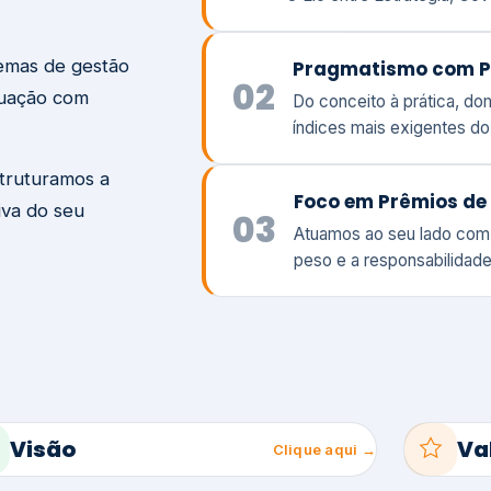
temas de gestão
Pragmatismo com P
02
tuação com
Do conceito à prática, d
índices mais exigentes d
struturamos a
Foco em Prêmios de 
iva do seu
03
Atuamos ao seu lado com
peso e a responsabilidade
Visão
Va
Clique aqui →