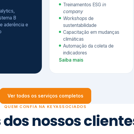
Treinamentos ESG
in
alytics,
company
istema B
Workshops
de
e aderência e
sustentabilidade
o
Capacitação em mudanças
climáticas
Automação da coleta de
indicadores
Saiba mais
Ver todos os serviços completos
QUEM CONFIA NA KEYASSOCIADOS
 dos nossos cliente