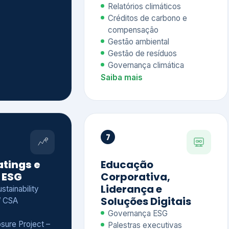
Relatórios climáticos
Créditos de carbono e
compensação
Gestão ambiental
Gestão de resíduos
Governança climática
Saiba mais
7
atings e
Educação
 ESG
Corporativa,
Liderança e
tainability
Soluções Digitais
/ CSA
Governança ESG
sure Project –
Palestras executivas