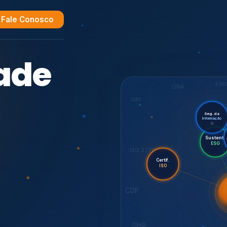
Fale Conosco
e
ESR
ONA
GRI
Seg. da
Informação
SI
Sus
Audi
Certif.
ISO 27701
ISO
CDP
7001,
GHG