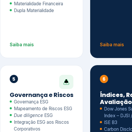
Materialidade Financeira
Dupla Materialidade
Saiba mais
Saiba mais
5
6
Governança e Riscos
Índices, R
Avaliação
Governança ESG
Mapeamento de Riscos ESG
Dow Jones Sus
Due diligence
ESG
Index – DJSI 
Integração ESG aos Riscos
ISE B3
Corporativos
Carbon Disclo