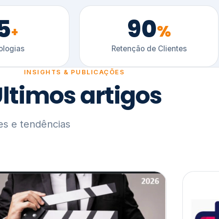
5
90
%
+
logias
Retenção de Clientes
INSIGHTS & PUBLICAÇÕES
ltimos artigos
es e tendências