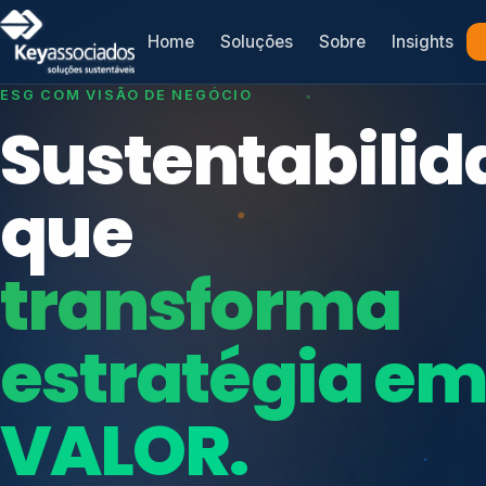
Home
Soluções
Sobre
Insights
SISTEMAS DE GESTÃO OTIMIZADOS E INTEGRADOS
Conformidad
que
protege seu
Índices de Mercado
negócio.
Mudanças Climáticas
Reputação e Cadeia
Reporte Regulatório
Consultoria, auditoria e treinamentos em ISO 2