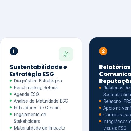
1
2
Sustentabilidade e
Relatórios
Estratégia ESG
Comunica
Reputaçã
Diagnóstico Estratégico
Benchmarking Setorial
Relatórios de
Agenda ESG
Sustentabilida
Análise de Maturidade ESG
Relatório IFR
Indicadores de Gestão
Apoio na veri
Engajamento de
Comunicação
Stakeholders
Infográficos 
Materialidade de Impacto
visuais ESG