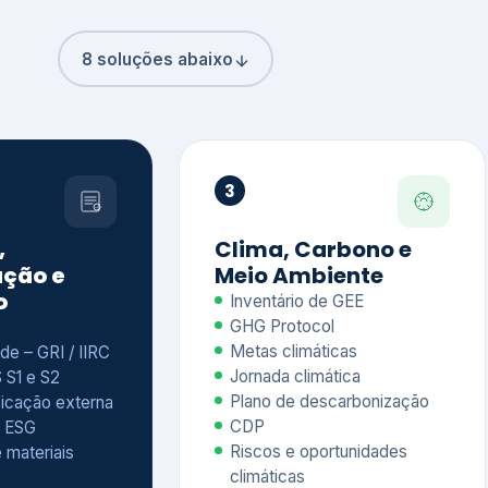
8 soluções abaixo
3
,
Clima, Carbono e
ção e
Meio Ambiente
o
Inventário de GEE
GHG Protocol
Metas climáticas
de – GRI / IIRC
Jornada climática
S S1 e S2
Plano de descarbonização
ficação externa
CDP
 ESG
Riscos e oportunidades
e materiais
climáticas