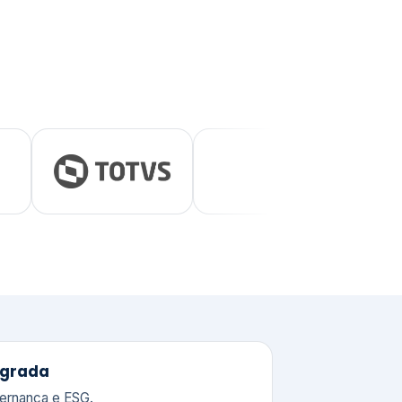
tegrada
vernança e ESG.