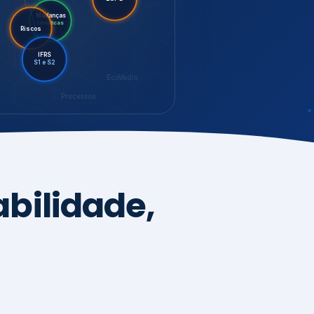
LGPD
Riscos
Mudanças
Climáticas
IFRS
S1 e S2
EcoVadis
Processos
bilidade,