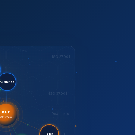
S
PNQ
ISO 27001
tent.
torias
ESG
ISO 37001
KEY
Dow Jones
GESTÃO
ISO 14001