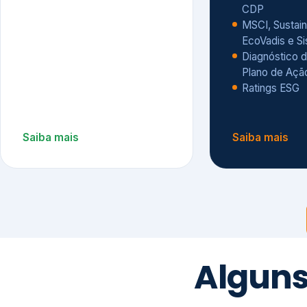
CDP
MSCI, Sustain
EcoVadis e S
Diagnóstico d
Plano de Açã
Ratings ESG
Saiba mais
Saiba mais
Alguns