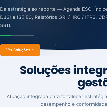
ISO 27701, ISO 42001, ISO 37001, ISO 9001, IS
14001, ISO 45001, ONA e PNQ — Gestão de re
sólidos (PGRS/PMGRS).
Ver Soluções
Soluções integ
gest
Atuação integrada para fortalecer estratégia
desempenho e conformidade