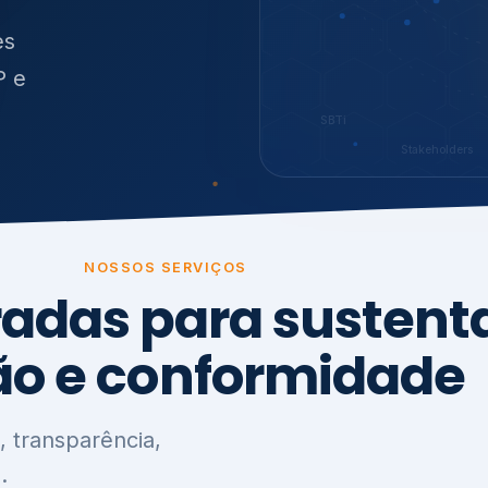
O
síduos
SBTi
Stakeholders
NOSSOS SERVIÇOS
radas para sustenta
ão e conformidade
, transparência,
.