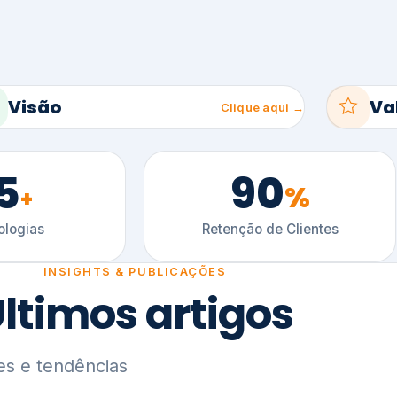
5
90
%
+
logias
Retenção de Clientes
INSIGHTS & PUBLICAÇÕES
ltimos artigos
es e tendências