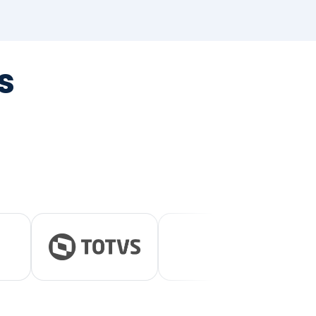
tegrada
vernança e ESG.