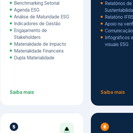
Materialidade Financeira
Dupla Materialidade
Saiba mais
Saiba mais
5
6
Governança e Riscos
Índices, R
Avaliação
Governança ESG
Mapeamento de Riscos ESG
Dow Jones Sus
Due diligence
ESG
Index – DJSI 
Integração ESG aos Riscos
ISE B3
Corporativos
Carbon Disclo