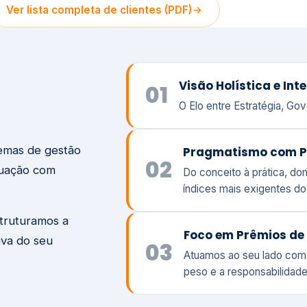
temas de gestão
Pragmatismo com P
02
tuação com
Do conceito à prática, d
índices mais exigentes d
struturamos a
Foco em Prêmios de 
iva do seu
03
Atuamos ao seu lado com
peso e a responsabilidade
Visão
Va
Clique aqui →