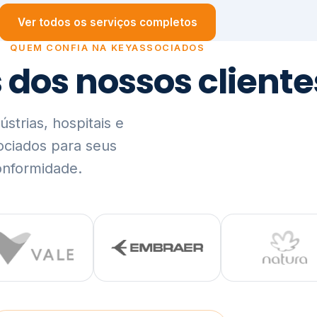
trias, hospitais e
ociados para seus
onformidade.
Ver lista completa de clientes (PDF)
Visão Holística e In
01
O Elo entre Estratégia, Go