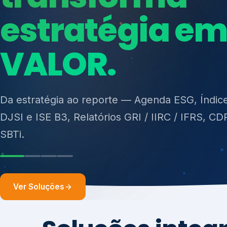
ISO 27701, ISO 42001, ISO 37001, ISO 9001, IS
14001, ISO 45001, ONA e PNQ — Gestão de re
sólidos (PGRS/PMGRS).
Ver Soluções
Soluções integ
gest
Atuação integrada para fortalecer estratégia
desempenho e conformidade