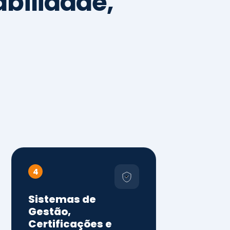
4
Sistemas de
Gestão,
Certificações e
Conformidade
ISO 9001, 14001 e 45001
ISO 20000, 22000, 41001 e
14064
Diagnóstico de aderência
normativa
Auditorias internas