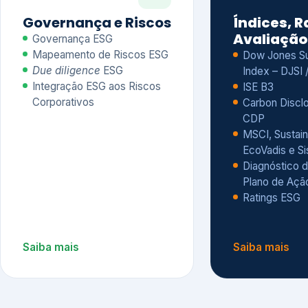
CDP
MSCI, Sustain
EcoVadis e S
Diagnóstico d
Plano de Açã
Ratings ESG
Saiba mais
Saiba mais
Alguns