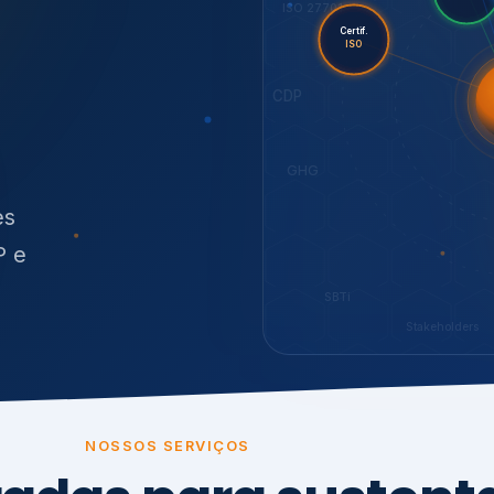
O
síduos
SBTi
Stakeholders
NOSSOS SERVIÇOS
radas para sustenta
ão e conformidade
, transparência,
.