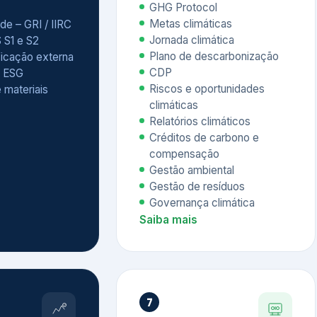
Relatórios climáticos
Créditos de carbono e
compensação
Gestão ambiental
Gestão de resíduos
Governança climática
Saiba mais
7
atings e
Educação
 ESG
Corporativa,
Liderança e
tainability
Soluções Digitais
/ CSA
Governança ESG
sure Project –
Palestras executivas