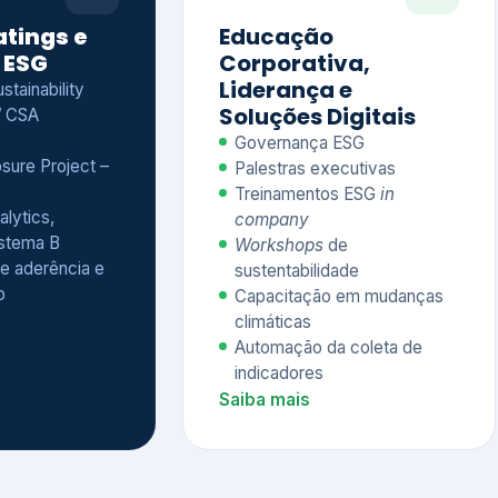
Treinamentos ESG
in
alytics,
company
istema B
Workshops
de
e aderência e
sustentabilidade
o
Capacitação em mudanças
climáticas
Automação da coleta de
indicadores
Saiba mais
Ver todos os serviços completos
QUEM CONFIA NA KEYASSOCIADOS
 dos nossos cliente