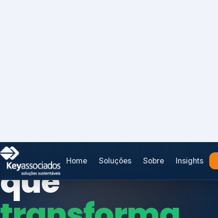
Home
Soluções
Sobre
Insights
SISTEMAS DE GESTÃO OTIMIZADOS E INTEGRADOS
Conformidad
que
protege seu
Índices de Mercado
negócio.
Mudanças Climáticas
Reputação e Cadeia
Reporte Regulatório
Consultoria, auditoria e treinamentos em ISO 2