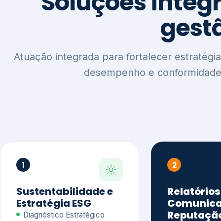
1
2
Sustentabilidade e
Relatórios
Estratégia ESG
Comunica
Reputaçã
Diagnóstico Estratégico
Benchmarking Setorial
Relatórios de
Agenda ESG
Sustentabilida
Análise de Maturidade ESG
Relatório IFR
Indicadores de Gestão
Apoio na veri
Engajamento de
Comunicação
Stakeholders
Infográficos 
Materialidade de Impacto
visuais ESG