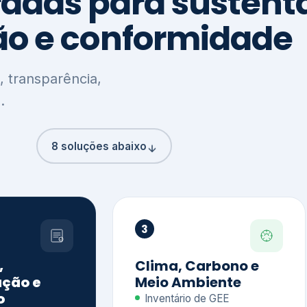
8 soluções abaixo
3
,
Clima, Carbono e
ção e
Meio Ambiente
o
Inventário de GEE
GHG Protocol
Metas climáticas
de – GRI / IIRC
Jornada climática
S S1 e S2
Plano de descarbonização
ficação externa
CDP
 ESG
Riscos e oportunidades
e materiais
climáticas