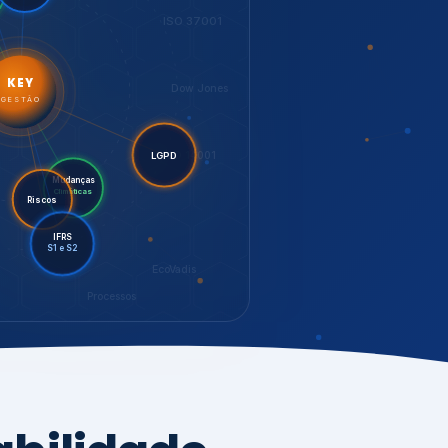
LGPD
Mudanças
Riscos
Climáticas
IFRS
S1 e S2
EcoVadis
Processos
bilidade,