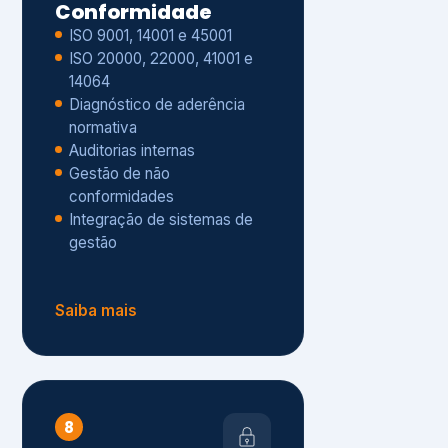
Gestão de não
conformidades
Integração de sistemas de
gestão
Saiba mais
8
Privacidade e
Proteção de Dados
Diagnóstico de adequação à
LGPD
ISO 27001 – Segurança da
Informação