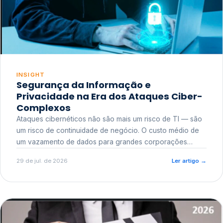
INSIGHT
Segurança da Informação e
Privacidade na Era dos Ataques Ciber-
Complexos
Ataques cibernéticos não são mais um risco de TI — são
um risco de continuidade de negócio. O custo médio de
um vazamento de dados para grandes corporações
ultrapassa a casa dos milhões, sem contar o dano
29 de jul. de 2026
Ler artigo
→
reputacional e o risco regulatório junto a órgãos como a
ANPD.