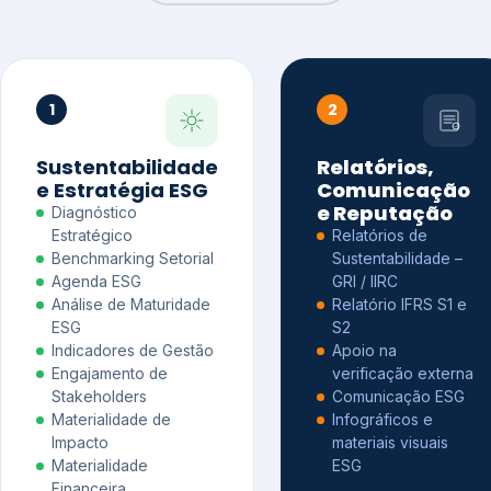
1
2
Sustentabilidade
Relatórios,
e Estratégia ESG
Comunicação
e Reputação
Diagnóstico
Estratégico
Relatórios de
Benchmarking Setorial
Sustentabilidade –
Agenda ESG
GRI / IIRC
Análise de Maturidade
Relatório IFRS S1 e
ESG
S2
Indicadores de Gestão
Apoio na
Engajamento de
verificação externa
Stakeholders
Comunicação ESG
Materialidade de
Infográficos e
Impacto
materiais visuais
Materialidade
ESG
Financeira