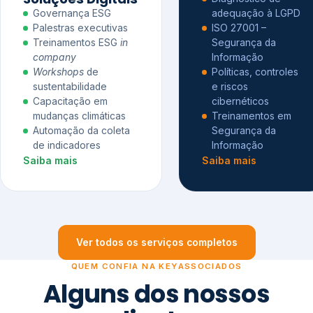
Governança ESG
adequação à LGPD
Palestras executivas
ISO 27001 –
Treinamentos ESG
in
Segurança da
company
Informação
Workshops
de
Políticas, controles
sustentabilidade
e riscos
Capacitação em
cibernéticos
mudanças climáticas
Treinamentos em
Automação da coleta
Segurança da
de indicadores
Informação
Saiba mais
Saiba mais
Ver todos os serviços completos
QUEM CONFIA NA KEYASSOCIADOS
Alguns dos nossos