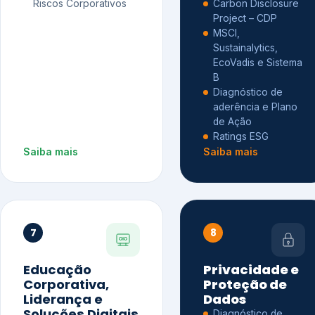
Riscos Corporativos
Carbon Disclosure
Project – CDP
MSCI,
Sustainalytics,
EcoVadis e Sistema
B
Diagnóstico de
aderência e Plano
de Ação
Ratings ESG
Saiba mais
Saiba mais
7
8
Educação
Privacidade e
Corporativa,
Proteção de
Liderança e
Dados
Soluções Digitais
Diagnóstico de