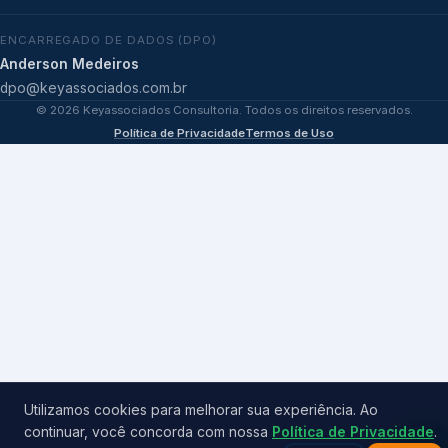
ENCARREGADO DE DADOS (DPO)
Anderson Medeiros
dpo@keyassociados.com.br
©
2026
Keyassociados Consultoria. Todos os direitos reservados.
Política de Privacidade
Termos de Uso
Utilizamos cookies para melhorar sua experiência. Ao
continuar, você concorda com nossa
Política de Privacidade
.