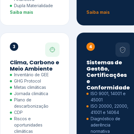
Dupla Materialidade
Saiba mais
Saiba mais
3
4
Clima, Carbono e
Sistemas de
Meio Ambiente
Gestão,
Certificações
Inventário de GEE
e
GHG Protocol
Conformidade
Metas climáticas
Jornada climática
ISO 9001, 14001 e
Plano de
45001
descarbonização
ISO 20000, 22000,
CDP
41001 e 14064
Riscos e
Diagnóstico de
oportunidades
aderência
climáticas
normativa