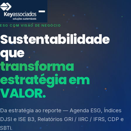
SISTEMAS DE GESTÃO OTIMIZADOS E INTEGRADOS
Conformidade que
protege seu
negócio.
Índices de Mercado
Mudanças Climáticas
Consultoria, auditoria e treinamentos em ISO 27001,
Reputação e Cadeia
ISO 27701, ISO 42001, ISO 37001, ISO 9001, ISO
Reporte Regulatório
14001, ISO 45001, ONA e PNQ — Gestão de
resíduos sólidos (PGRS/PMGRS).