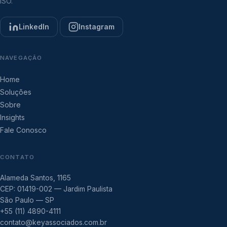
ISO.
LinkedIn
Instagram
NAVEGAÇÃO
Home
Soluções
Sobre
Insights
Fale Conosco
CONTATO
Alameda Santos, 1165
CEP: 01419-002 — Jardim Paulista
São Paulo — SP
+55 (11) 4890-4111
contato@keyassociados.com.br