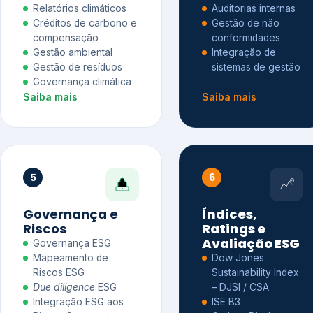
Relatórios climáticos
Auditorias internas
Créditos de carbono e
Gestão de não
compensação
conformidades
Gestão ambiental
Integração de
Gestão de resíduos
sistemas de gestão
Governança climática
Saiba mais
Saiba mais
5
6
Governança e
Índices,
Riscos
Ratings e
Avaliação ESG
Governança ESG
Mapeamento de
Dow Jones
Riscos ESG
Sustainability Index
Due diligence
ESG
– DJSI / CSA
Integração ESG aos
ISE B3